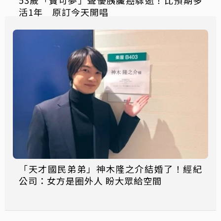
53歲「寶可夢」聲優胰臟癌驟逝！比預期多
活1年 原訂今天開唱
「天才國民弟弟」神木隆之介結婚了！經紀
公司：女方是圈外人 盼大眾給空間