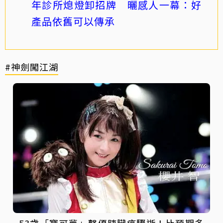
年診所熄燈卸招牌 曬感人一幕：好
產品依舊可以傳承
#神劍闖江湖