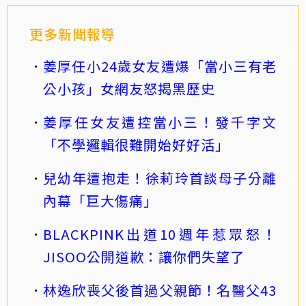
更多新聞報導
姜厚任小24歲女友遭爆「當小三有老
公小孩」女網友怒揭黑歷史
姜厚任女友遭控當小三！發千字文
「不學邏輯很難開始好好活」
兒幼年遭抱走！徐莉玲首談母子分離
內幕「巨大傷痛」
BLACKPINK出道10週年惹眾怒！
JISOO公開道歉：讓你們失望了
林逸欣喪父後首過父親節！名醫父43