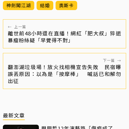
神劍闖江湖
結婚
奧斯卡
←
上一篇
離世前48小時還在直播！網紅「肥大叔」猝逝
暴瘦粉絲疑「早覺得不對」
下一篇
→
翻澎湖垃圾場！放火找相機宣告失敗 民宿曝
誤丟原因：以為是「按摩棒」 喊話已和解勿
出征
最新文章
周興哲12年演藝路「傷痕成了