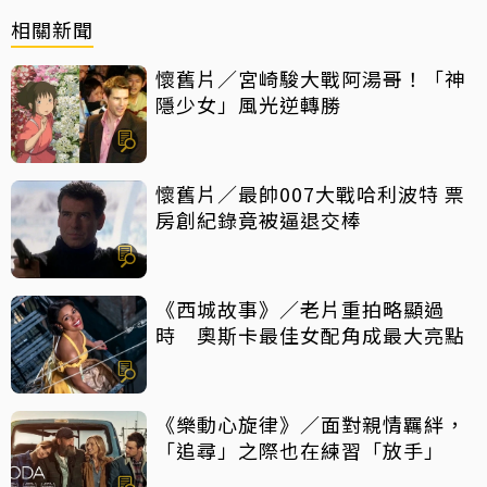
相關新聞
懷舊片／宮崎駿大戰阿湯哥！「神
隱少女」風光逆轉勝
懷舊片／最帥007大戰哈利波特 票
房創紀錄竟被逼退交棒
《西城故事》／老片重拍略顯過
時 奧斯卡最佳女配角成最大亮點
《樂動心旋律》／面對親情羈絆，
「追尋」之際也在練習「放手」