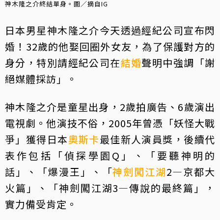
神木隆之介終結單身。圖／摘自IG
日本男星神木隆之介今天透過經紀公司宣布閃
婚！32歲的他娶回圈外女友，為了保護對方的
身分，特別請經紀公司在
結婚
聲明中強調「謝
絕媒體採訪」。
神木隆之介是童星出身，2歲拍廣告、6歲演出
電視劇。他演技不俗，2005年曾憑「妖怪大戰
爭」獲得日本
奧斯卡
最佳新人演員獎，後續代
表作包括「偵探學園Q」、「要聽神明的
話」、「爆漫王」、「
神劍闖江湖
2—京都大
火篇」、「神劍闖江湖3—傳說的最終篇」，
實力備受肯定。