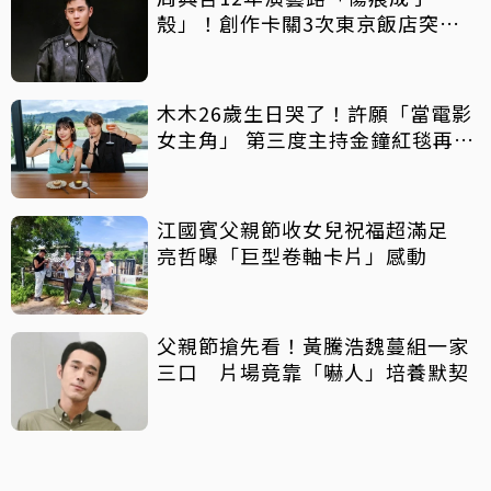
殼」！創作卡關3次東京飯店突找
回靈感
木木26歲生日哭了！許願「當電影
女主角」 第三度主持金鐘紅毯再喊
話
江國賓父親節收女兒祝福超滿足
亮哲曝「巨型卷軸卡片」感動
父親節搶先看！黃騰浩魏蔓組一家
三口 片場竟靠「嚇人」培養默契