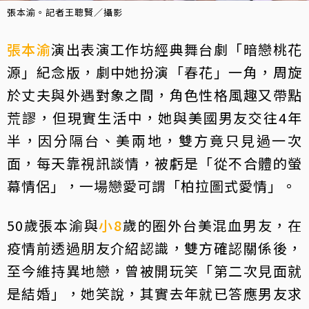
張本渝。記者王聰賢／攝影
張本渝
演出表演工作坊經典舞台劇「暗戀桃花
源」紀念版，劇中她扮演「春花」一角，周旋
於丈夫與外遇對象之間，角色性格風趣又帶點
荒謬，但現實生活中，她與美國男友交往4年
半，因分隔台、美兩地，雙方竟只見過一次
面，每天靠視訊談情，被虧是「從不合體的螢
幕情侶」，一場戀愛可謂「柏拉圖式愛情」。
50歲張本渝與
小8
歲的圈外台美混血男友，在
疫情前透過朋友介紹認識，雙方確認關係後，
至今維持異地戀，曾被開玩笑「第二次見面就
是結婚」，她笑說，其實去年就已答應男友求