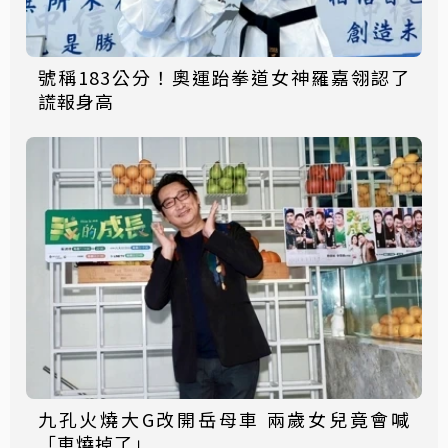
號稱183公分！奧運跆拳道女神羅嘉翎認了
謊報身高
九孔火燒大G改開岳母車 兩歲女兒竟會喊
「車燒掉了」