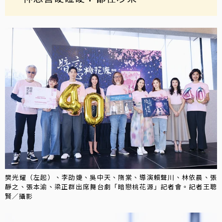
樊光耀（左起）、李劭婕、吳中天、隋棠、導演賴聲川、林依晨、張
靜之、張本渝、梁正群出席舞台劇「暗戀桃花源」記者會。記者王聰
賢／攝影