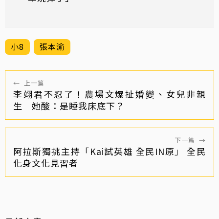
小8
張本渝
←
上一篇
李翊君不忍了！農場文爆扯婚變、女兒非親
生 她酸：是睡我床底下？
下一篇
→
阿拉斯獨挑主持「Kai試英雄 全民IN原」 全民
化身文化見習者