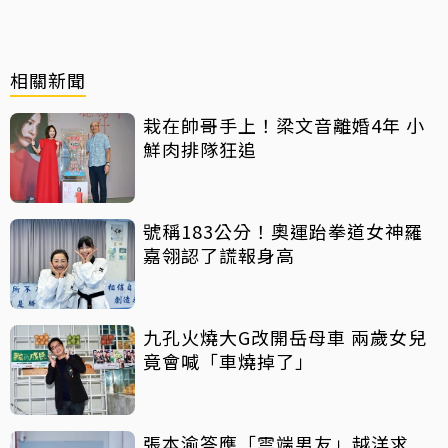
相關新聞
栽在帥哥手上！梁文音離婚4年 小
鮮肉排隊狂追
號稱183公分！奧運跆拳道女神羅
嘉翎認了謊報身高
九孔火燒大G改開岳母車 兩歲女兒
竟會喊「車燒掉了」
張本渝答應「雲端男友」越洋求