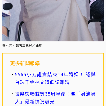
張本渝。記者王聰賢／攝影
更多新聞報導
5566小刀證實結束14年婚姻！ 認與
台玻千金林文晴低調離婚
愷樂突曝雙寶35周早產！曬「身邊男
人」最新情況曝光