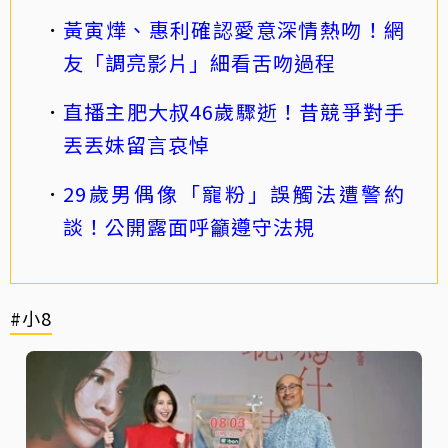
黃寅燁、惠利確認愛意深情熱吻！網
友「調亮影片」細看舌吻過程
直播主肥大叔46歲驟逝！昔競爭對手
丟丟妹留言哀悼
29歲男偶像「寵粉」誤觸法遭警約
談！公開露面呼籲遵守法規
#小8