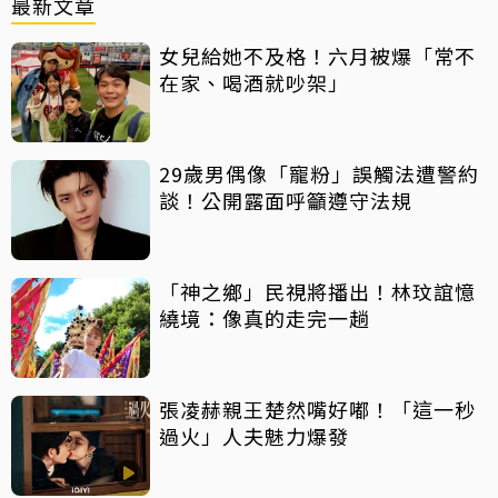
最新文章
女兒給她不及格！六月被爆「常不
在家、喝酒就吵架」
29歲男偶像「寵粉」誤觸法遭警約
談！公開露面呼籲遵守法規
「神之鄉」民視將播出！林玟誼憶
繞境：像真的走完一趟
張凌赫親王楚然嘴好嘟！「這一秒
過火」人夫魅力爆發