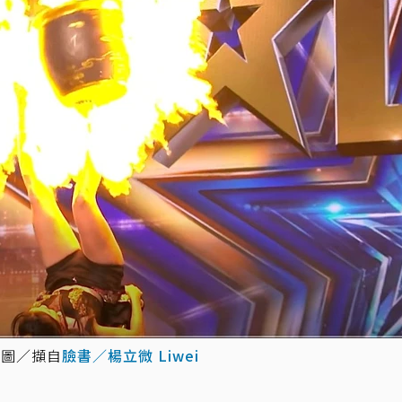
。圖／擷自
臉書／楊立微 Liwei