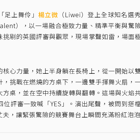
「足上舞伶」
楊立微
（Liwei）登上全球知名選
Got Talent），以一場融合極致力量、精準平衡與驚
味挑剔的英國評審與觀眾，現場掌聲如雷，場面
的核心力量，她上半身躺在長椅上，從一開始以
升，挑戰在燃燒的方桌下，一邊雙手揮舞火扇，
大方桌，並在空中持續旋轉與翻轉。這場與火焰
四位評審一致喊「YES」。演出尾聲，被問到搭
丈夫，讓緊張驚險的競賽舞台上瞬間充滿粉紅泡