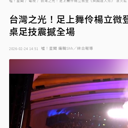
噓！星聞
電視
台灣之光！足上舞伶楊立微登《英國達人秀》 滾火缸
台灣之光！足上舞伶楊立微
桌足技震撼全場
噓！星聞 編輯Shh／綜合報導
2026-02-24 14:51