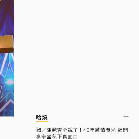
哈燒
獨／潘越雲全說了！40年感情曝光 揭開
李宗盛私下真面目