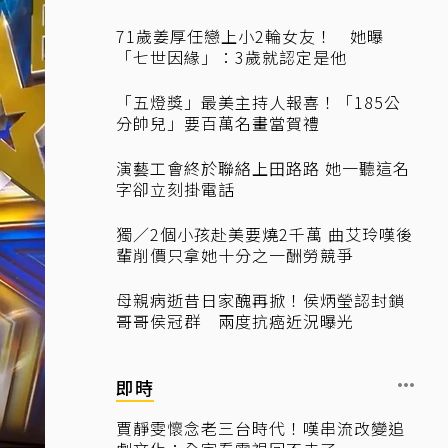
71歲姜厚任戀上小2輪女友！ 她曝
「七世因緣」：3歲就認定是他
「五燈獎」最美主持人報喜！「185公
分帥兒」要百萬名畫當賀禮
演藝工會終於聯絡上田路路 她一聽這名
字卻立刻掛電話
獨／2個小孩赴美要燒2千萬 曲艾玲嘆後
輩削價只拿她十分之一酬勞競爭
母親病逝昔日家醜再掀！侯炳瑩認封鎖
哥哥侯冠群 兩度抗癌近況曝光
即時
賈靜雯懷念老三台時代！嘆串流改變追