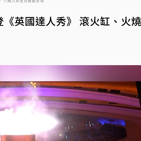
、火燒方桌足技震撼全場
登《英國達人秀》 滾火缸、火