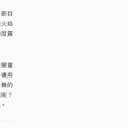
秀節目
險火焰
極度震
雙腿靈
一邊用
共舞的
檔呢？
泡。