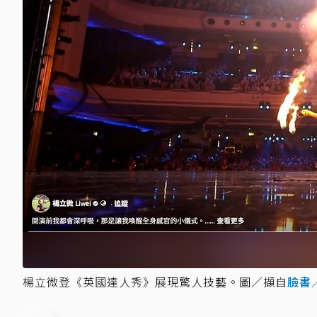
楊立微登《英國達人秀》展現驚人技藝。圖／擷自
臉書／