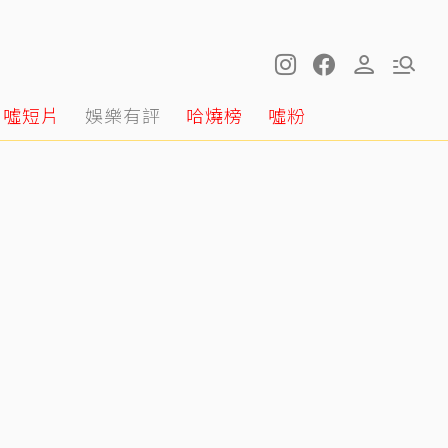
噓短片
娛樂有評
哈燒榜
噓粉