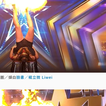
。圖／擷自
臉書／楊立微 Liwei