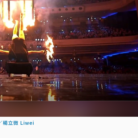
楊立微 Liwei