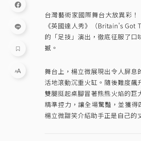
台灣藝術家國際舞台大放異彩！
《英國達人秀》（Britain's 
的「足技」演出，徹底征服了口
撼。
舞台上，楊立微展現出令人屏息
活地滾動沉重火缸。隨後難度飆
雙腿挺起桌腳冒著熊熊火焰的巨
精準控力，讓全場驚豔，並獲得
楊立微甜笑介紹助手正是自己的