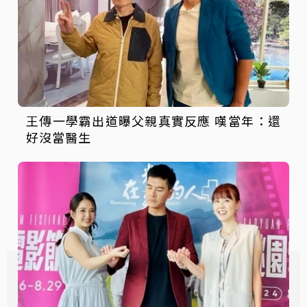
王傳一學霸出道曝父親真實反應 嘆當年：還
好沒當醫生