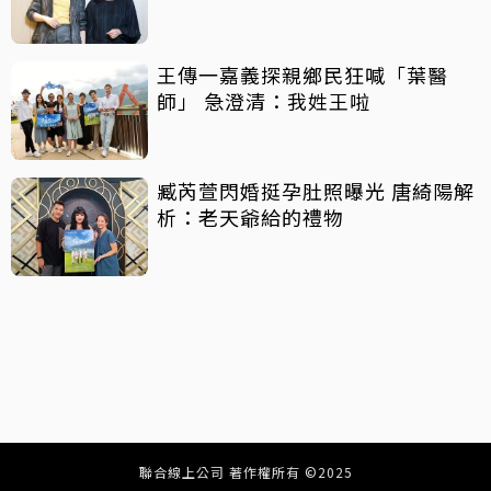
王傳一嘉義探親鄉民狂喊「葉醫
師」 急澄清：我姓王啦
臧芮萱閃婚挺孕肚照曝光 唐綺陽解
析：老天爺給的禮物
聯合線上公司 著作權所有 ©2025