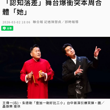
「認知落差」舞台爆衝突本周合
體「她」
聯合報 記者陳慧貞／即時報導
2026-03-02 18:06
王傳一(右)、朱德剛「壹加一剛好比三小」台中首演引爆笑彈。圖／
嚞娛樂 提供