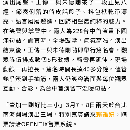
演出尾聲，王傳一與朱德剛來了一段正兒八
經、節奏俐落的俏皮話段子。抖包袱乾淨漂
亮，語言層層遞進，回歸相聲最純粹的魅力。
在笑聲與掌聲中，兩人為228台中首演畫下圓
滿句點。謝幕時，全場鼓掌，氣氛高漲。演出
結束後，王傳一與朱德剛隨即舉行簽名會，觀
眾隊伍排成數個S形動線，轉彎再延伸，現場
動線一再拉長，簽名時間長達40多分鐘。儘管
幾乎簽到手抽筋，兩人仍笑容滿面與每位觀眾
互動、合影，為台中首演留下溫暖句點。
「壹加一剛好比三小」3月7、8日兩天於台北
南海劇場演出三場，特別嘉賓請來
賴雅妍
，購
票請洽OPENTIX售票系統。