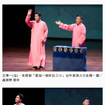
王傳一(左)、朱德剛「壹加一剛好比三小」台中首演火力全開。圖／
嚞娛樂 提供