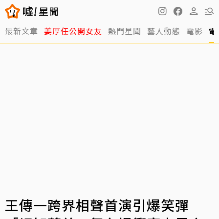
最新文章
姜厚任公開女友
熱門星聞
藝人動態
電影
電
王傳一跨界相聲首演引爆笑彈