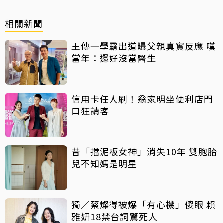
相關新聞
王傳一學霸出道曝父親真實反應 嘆
當年：還好沒當醫生
信用卡任人刷！翁家明坐便利店門
口狂請客
昔「擋泥板女神」消失10年 雙胞胎
兒不知媽是明星
獨／蔡燦得被爆「有心機」傻眼 賴
雅妍18禁台詞驚死人