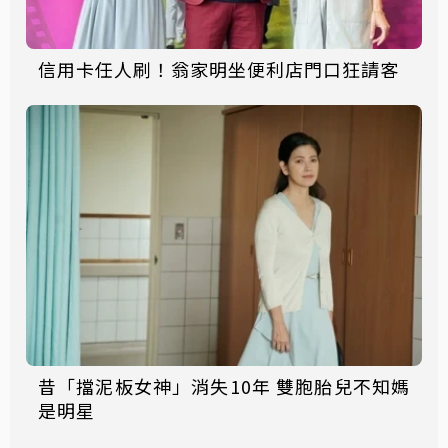
信用卡任人刷！翁家明坐便利店門口狂請客
昔「擋泥板女神」消失10年 雙胞胎兒不知媽
是明星