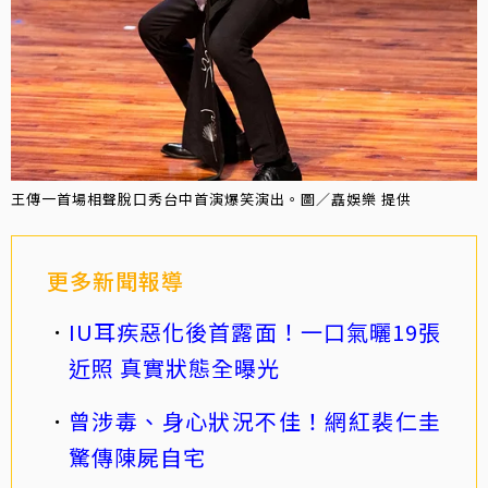
王傳一首場相聲脫口秀台中首演爆笑演出。圖／嚞娛樂 提供
更多新聞報導
IU耳疾惡化後首露面！一口氣曬19張
近照 真實狀態全曝光
曾涉毒、身心狀況不佳！網紅裴仁圭
驚傳陳屍自宅