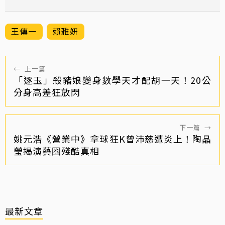
王傳一
賴雅妍
←
上一篇
「逐玉」殺豬娘變身數學天才配胡一天！20公
分身高差狂放閃
下一篇
→
姚元浩《營業中》拿球狂K曾沛慈遭炎上！陶晶
瑩揭演藝圈殘酷真相
最新文章