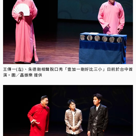
王傳一(左)、朱德剛相聲脫口秀「壹加一剛好比三小」日前於台中首
演。圖／嚞娛樂 提供