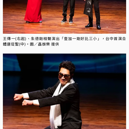
王傳一(右起)、朱德剛相聲演出「壹加一剛好比三小」，台中首演合
體唐從聖(中)。圖／嚞娛樂 提供