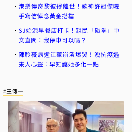
港樂傳奇黎彼得離世！歌神許冠傑曬
手寫信悼念黃金搭檔
SJ始源早餐店打卡！親民「碰拳」中
文直問：我停車可以嗎？
陳聆薇病逝江蕙崩潰爆哭！洩抗癌過
來人心聲：早知讓她多化一點
#王傳一