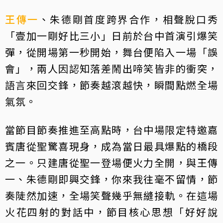
王傳一
、朱德剛首度跨界合作，相聲脫口秀
「壹加一剛好比三小」日前於台中首演引爆笑
彈，從開場第一秒開始，舞台便陷入一場「誤
會」，兩人因認知落差鬧出啼笑皆非的衝突，
語言來回交鋒，節奏越滾越快，瞬間點燃全場
氣氛。
當節目節奏推進至高點時，台中場限定特邀嘉
賓唐從聖驚喜現身，成為當日最具爆點的橋段
之一。只建唐從聖一登場便火力全開，與王傳
一、朱德剛即興交鋒，你來我往毫不留情，節
奏陡然加速，全場笑聲幾乎無縫接軌。在這場
火花四射的對話中，節目核心思想「好好說