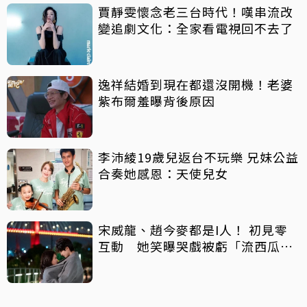
賈靜雯懷念老三台時代！嘆串流改
變追劇文化：全家看電視回不去了
逸祥結婚到現在都還沒開機！老婆
紫布爾羞曝背後原因
李沛綾19歲兒返台不玩樂 兄妹公益
合奏她感恩：天使兒女
宋威龍、趙今麥都是I人！ 初見零
互動 她笑曝哭戲被虧「流西瓜
汁」