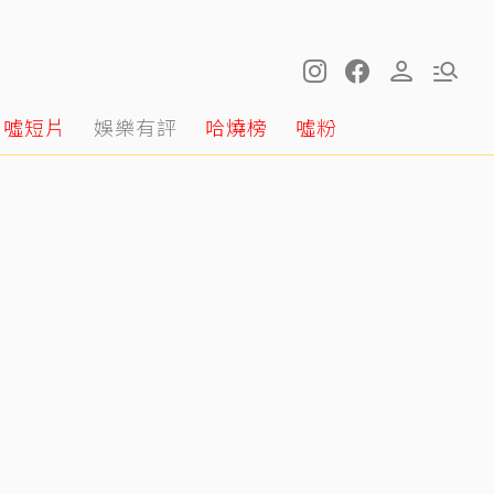
噓短片
娛樂有評
哈燒榜
噓粉