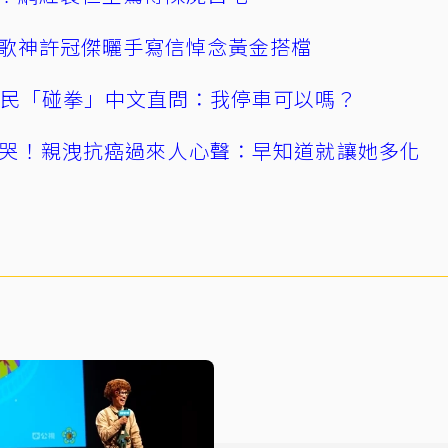
歌神許冠傑曬手寫信悼念黃金搭檔
親民「碰拳」中文直問：我停車可以嗎？
哭！親洩抗癌過來人心聲：早知道就讓她多化