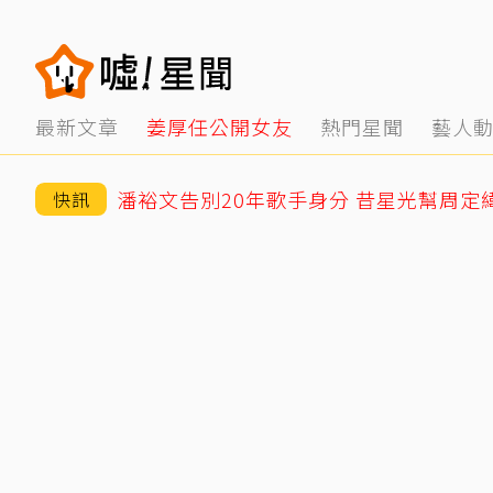
最新文章
姜厚任公開女友
熱門星聞
藝人
潘裕文告別20年歌手身分 昔星光幫周定
快訊