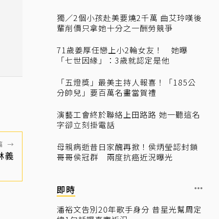
獨／2個小孩赴美要燒2千萬 曲艾玲嘆後
輩削價只拿她十分之一酬勞競爭
71歲姜厚任戀上小2輪女友！ 她曝
「七世因緣」：3歲就認定是他
「五燈獎」最美主持人報喜！「185公
分帥兒」要百萬名畫當賀禮
演藝工會終於聯絡上田路路 她一聽這名
字卻立刻掛電話
篇
→
母親病逝昔日家醜再掀！侯炳瑩認封鎖
林義
哥哥侯冠群 兩度抗癌近況曝光
即時
潘裕文告別20年歌手身分 昔星光幫周定