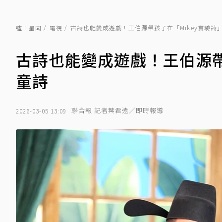
噓！星聞
電視
古詩也能變成遊戲！王伯源帶孩子在「Mikey實驗詩
古詩也能變成遊戲！王伯源帶
童詩
聯合報 記者葉君遠／即時報導
2026-03-05 13:09