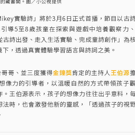
ey的藏書閣。圖／小公視提供
ikey實驗詩」將於3月6日正式首播，節目以古
引導5至8歲孩童在探索與遊戲中培養觀察力
從古詩出發、走入生活實驗、完成童詩創作」為
境下，透過真實體驗學習語言與詩詞之美。
幼台哥哥、並三度獲得
金鐘獎
肯定的主持人
王伯源
想像力的引導者，以溫暖自然的方式帶領孩子
作。王伯源表示，孩子的想像力往往出乎意料，
想法時，也會激發他新的靈感，「透過孩子的視
。