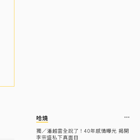
哈燒
獨／潘越雲全說了！40年感情曝光 揭開
李宗盛私下真面目