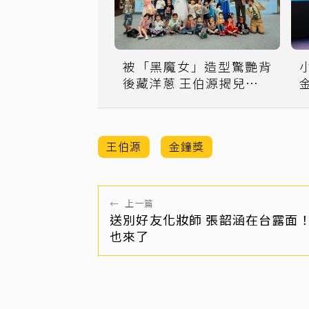
被「黑魔女」造型驚艷背
後藏洋蔥 王伯源揭兒時第
1次：手狂抖
Y
王伯源
金鐘獎
←
上一篇
送別好友化妝師 張韶涵在台露面
也來了