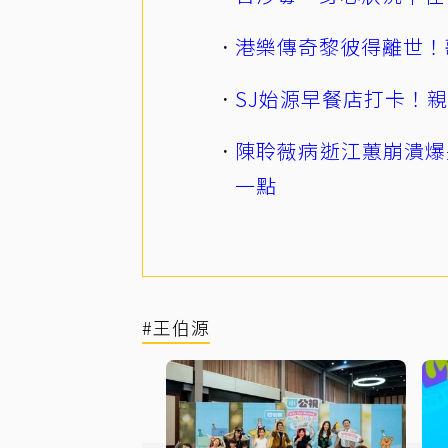
港樂傳奇黎彼得離世！
SJ始源早餐店打卡！
陳聆薇病逝江蕙崩潰爆
一點
#王伯源