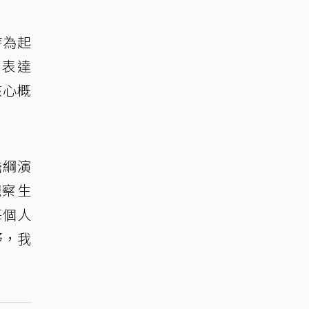
詩為起
、表達
核心概
擔綱演
觀察生
每個人
野，我