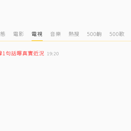
動態
電影
電視
音樂
熱搜
500齣
500歌
緯1句話曝真實近況
19:20