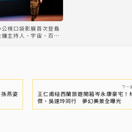
小公視口袋影展首次登島
金鐘主持人、宇宙、百萬
outuber追美景
下一
！孫燕姿
王仁甫紐西蘭旅遊開箱岑永康豪宅！
傑、吳速玲同行 夢幻美景全曝光