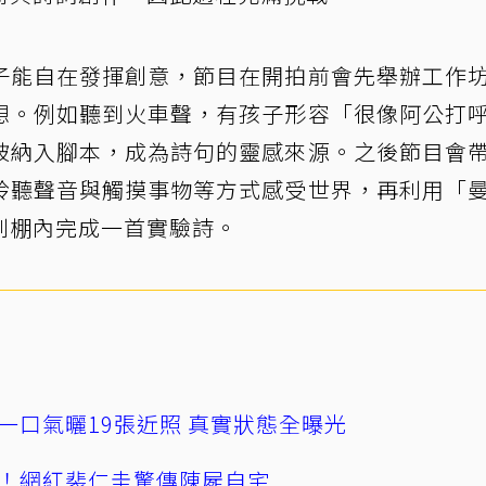
子能自在發揮創意，節目在開拍前會先舉辦工作
想。例如聽到火車聲，有孩子形容「很像阿公打
被納入腳本，成為詩句的靈感來源。之後節目會
聆聽聲音與觸摸事物等方式感受世界，再利用「
到棚內完成一首實驗詩。
一口氣曬19張近照 真實狀態全曝光
！網紅裴仁圭驚傳陳屍自宅