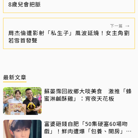
8歲兒會把脈
下一篇
→
周杰倫遭影射「私生子」風波延燒！女主角劉
若雪首發聲
最新文章
蘇晏霈回故鄉大啖美食 激推「蜂
蜜淋鹹酥雞」：宵夜天花板
富婆砸錢自肥「50集硬塞60場吻
戲」！鮮肉遭爆「包養、開房」全