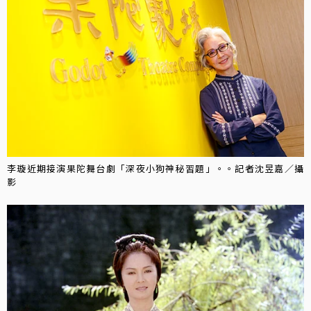
李璇近期接演果陀舞台劇「深夜小狗神秘習題」。。記者沈昱嘉／攝
影