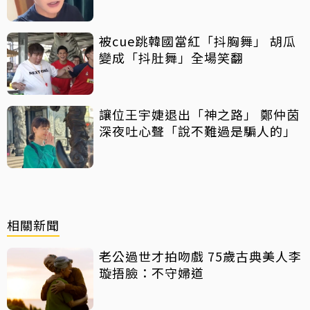
說了
被cue跳韓國當紅「抖胸舞」 胡瓜
變成「抖肚舞」全場笑翻
讓位王宇婕退出「神之路」 鄭仲茵
深夜吐心聲「說不難過是騙人的」
相關新聞
老公過世才拍吻戲 75歲古典美人李
璇捂臉：不守婦道