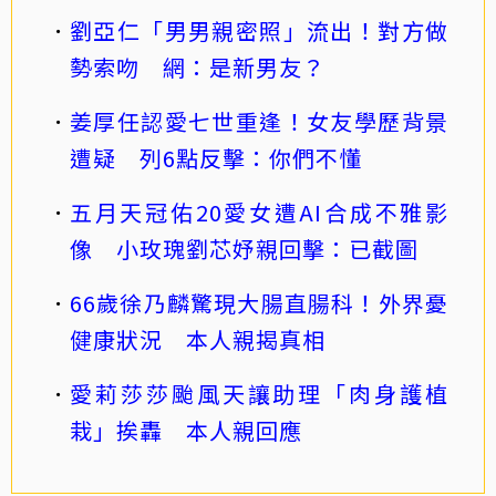
劉亞仁「男男親密照」流出！對方做
勢索吻 網：是新男友？
姜厚任認愛七世重逢！女友學歷背景
遭疑 列6點反擊：你們不懂
五月天冠佑20愛女遭AI合成不雅影
像 小玫瑰劉芯妤親回擊：已截圖
66歲徐乃麟驚現大腸直腸科！外界憂
健康狀況 本人親揭真相
愛莉莎莎颱風天讓助理「肉身護植
栽」挨轟 本人親回應