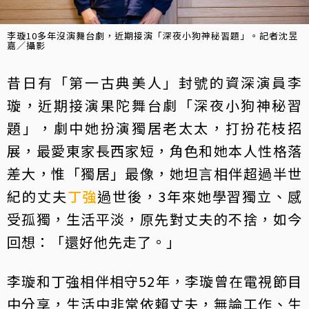
李璇10多年沒演舞台劇，近期接演「深夜小狗神秘習題」。記者沈昱
嘉／攝影
昔日有「第一古典美人」封號的資深演員李
璇，近期接演果陀舞台劇「深夜小狗神秘習
題」，劇中她扮演獨居老太太，打扮花枝招
展，最愛東家長西家短，角色和她本人性格落
差大，惟「獨居」最像，她坦言相伴超過半世
紀的丈夫
丁強
過世後，3年來她學習獨立、感
受孤獨，生活平淡，原先對丈夫的不捨，如今
回想：「還好他先走了。」
李璇和丁強相伴相守52年，李璇曾在電視節目
中分享，生活中非常依賴丈夫，無論工作、生