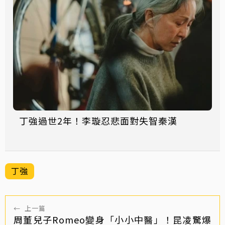
丁強過世2年！李璇忍悲面對失智秦漢
丁強
←
上一篇
周董兒子Romeo變身「小小中醫」！昆凌驚爆