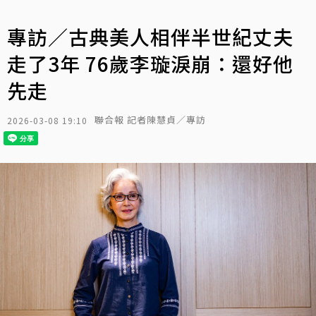
專訪／古典美人相伴半世紀丈夫
走了3年 76歲李璇淚崩：還好他
先走
聯合報 記者陳慧貞／專訪
2026-03-08 19:10