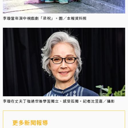
李璇當年演中視戲劇「梁祝」。圖／本報資料照
李璇在丈夫丁強過世後學習獨立、感受孤獨。記者沈昱嘉／攝影
更多新聞報導