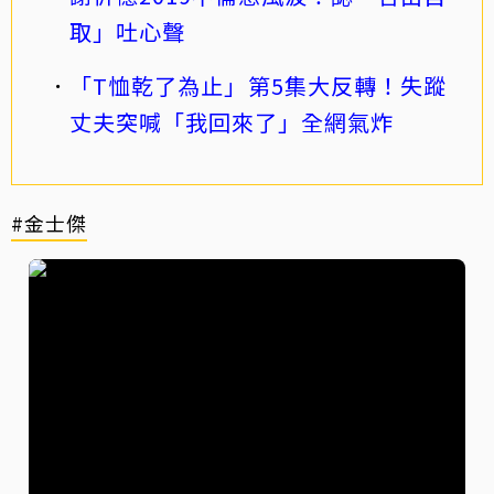
取」吐心聲
「T恤乾了為止」第5集大反轉！失蹤
丈夫突喊「我回來了」全網氣炸
#金士傑