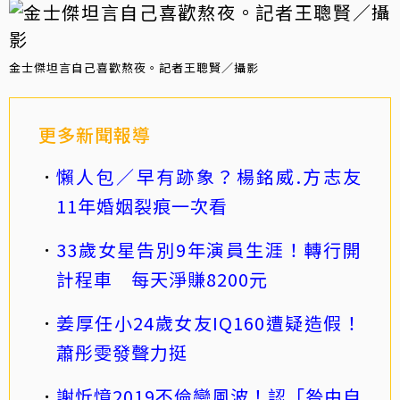
金士傑坦言自己喜歡熬夜。記者王聰賢／攝影
更多新聞報導
懶人包／早有跡象？楊銘威.方志友
11年婚姻裂痕一次看
33歲女星告別9年演員生涯！轉行開
計程車 每天淨賺8200元
姜厚任小24歲女友IQ160遭疑造假！
蕭彤雯發聲力挺
謝忻憶2019不倫戀風波！認「咎由自