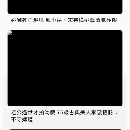
碰觸死亡現場 鳳小岳、宋芸樺挑戰勇氣極限
老公過世才拍吻戲 75歲古典美人李璇捂臉：
不守婦道