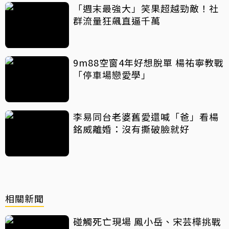
「週末最強大」笑果超越勁敵！社
群流量狂飆直逼千萬
9m88空窗4年好想脫單 楊祐寧教戰
「停車場戀愛學」
李易同台老婆舊愛還喊「爸」看楊
銘威離婚：沒有撕破臉就好
相關新聞
碰觸死亡現場 鳳小岳、宋芸樺挑戰