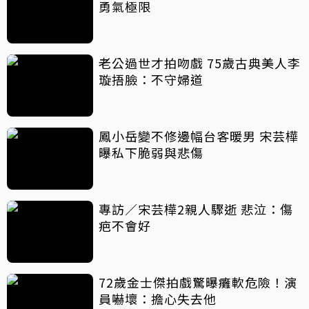
勇氣極限
老公過世才拍吻戲 75歲古典美人李
璇捂臉：不守婦道
鳳小岳變不修邊幅台客暖男 宋芸樺
曝私下脆弱與悲傷
專訪／宋芸樺2親人驟逝 悲泣：傷
疤不會好
72歲金士傑拍戲驚曝癱軟危險！演
員嚇壞：擔心失去他