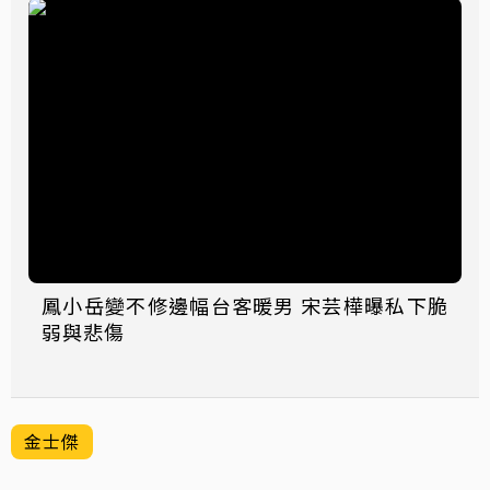
鳳小岳變不修邊幅台客暖男 宋芸樺曝私下脆
弱與悲傷
金士傑