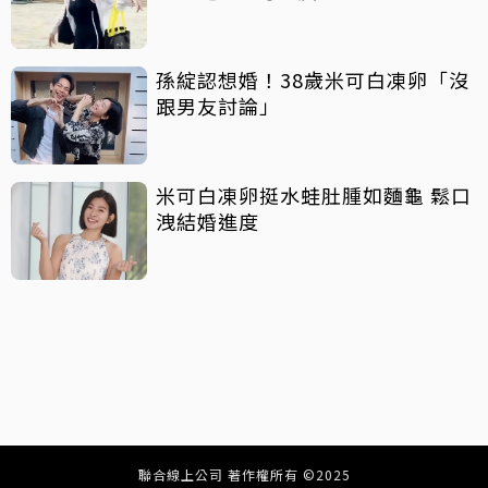
孫綻認想婚！38歲米可白凍卵「沒
跟男友討論」
米可白凍卵挺水蛙肚腫如麵龜 鬆口
洩結婚進度
聯合線上公司 著作權所有 ©2025