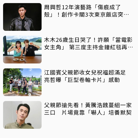
周興哲12年演藝路「傷痕成了
殼」！創作卡關3次東京飯店突找
回靈感
木木26歲生日哭了！許願「當電影
女主角」 第三度主持金鐘紅毯再喊
話
江國賓父親節收女兒祝福超滿足
亮哲曝「巨型卷軸卡片」感動
父親節搶先看！黃騰浩魏蔓組一家
三口 片場竟靠「嚇人」培養默契