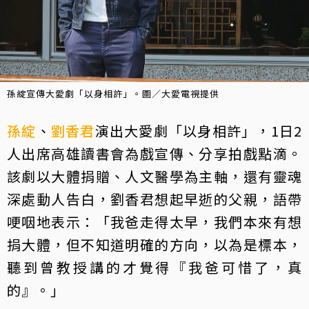
孫綻宣傳大愛劇「以身相許」。圖／大愛電視提供
孫綻
、
劉香君
演出大愛劇「以身相許」，1日2
人出席高雄讀書會為戲宣傳、分享拍戲點滴。
該劇以大體捐贈、人文醫學為主軸，還有靈魂
深處動人告白，劉香君想起早逝的父親，語帶
哽咽地表示：「我爸走得太早，我們本來有想
捐大體，但不知道明確的方向，以為是標本，
聽到曾教授講的才覺得『我爸可惜了，真
的』。」