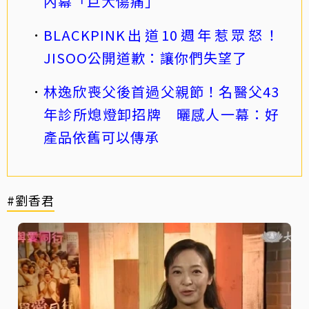
內幕「巨大傷痛」
BLACKPINK出道10週年惹眾怒！
JISOO公開道歉：讓你們失望了
林逸欣喪父後首過父親節！名醫父43
年診所熄燈卸招牌 曬感人一幕：好
產品依舊可以傳承
#劉香君