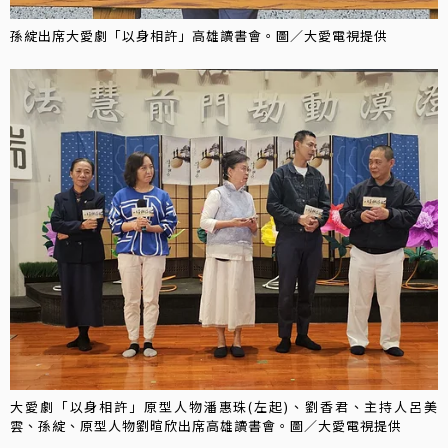
孫綻出席大愛劇「以身相許」高雄讀書會。圖／大愛電視提供
大愛劇「以身相許」原型人物潘惠珠(左起)、劉香君、主持人呂美
雲、孫綻、原型人物劉暄欣出席高雄讀書會。圖／大愛電視提供