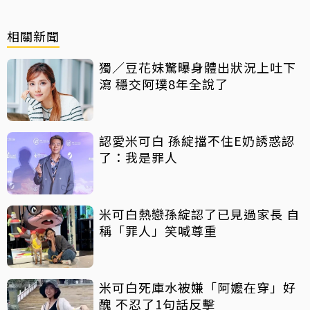
相關新聞
獨／豆花妹驚曝身體出狀況上吐下
瀉 穩交阿璞8年全說了
認愛米可白 孫綻擋不住E奶誘惑認
了：我是罪人
米可白熱戀孫綻認了已見過家長 自
稱「罪人」笑喊尊重
米可白死庫水被嫌「阿嬤在穿」好
醜 不忍了1句話反擊