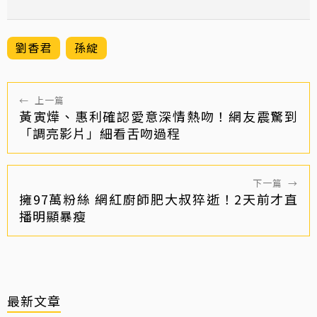
劉香君
孫綻
←
上一篇
黃寅燁、惠利確認愛意深情熱吻！網友震驚到
「調亮影片」細看舌吻過程
下一篇
→
擁97萬粉絲 網紅廚師肥大叔猝逝！2天前才直
播明顯暴瘦
最新文章