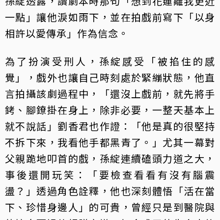
孫綻透露，讀劇本時那句「想到花蓮離我更近
一點」讓他淚如雨下，並在拍戲前寫下「以身
相許以愛傳承」作為信念。
為了扮演受刑人，孫綻感受「被掐住的感
覺」，戲外也讓自己時刻處於緊繃狀態，他直
言拍攝該劇過程中，「還沒上戲前，就先將手
銬、腳鐐掛在身上，除非必要，一整天基本上
就不說話」劉香君也作證：「他是真的很堅持
不拆下來，我看他手都黑青了。」尤其一幕對
父親跪地叩首的戲，孫綻連續磕頭力道之大，
事後還開玩笑：「要檢查看看有沒有腦震
盪？」透過角色詮釋，他也深刻體悟「活在當
下、珍惜身邊人」的可貴，曾經只是到醫院與