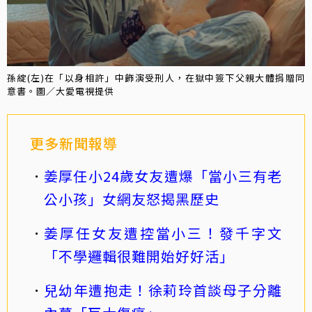
孫綻(左)在「以身相許」中飾演受刑人，在獄中簽下父親大體捐贈同
意書。圖／大愛電視提供
更多新聞報導
姜厚任小24歲女友遭爆「當小三有老
公小孩」女網友怒揭黑歷史
姜厚任女友遭控當小三！發千字文
「不學邏輯很難開始好好活」
兒幼年遭抱走！徐莉玲首談母子分離