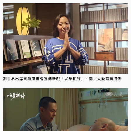
劉香君出席高雄讀書會宣傳新戲「以身相許」。圖／大愛電視提供