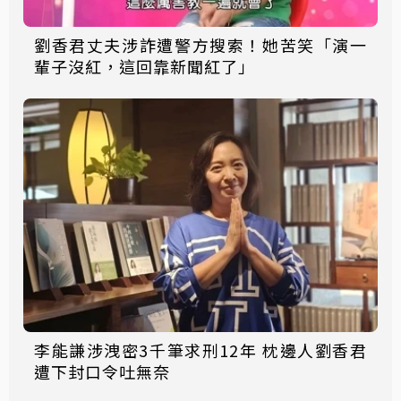
劉香君丈夫涉詐遭警方搜索！她苦笑「演一
輩子沒紅，這回靠新聞紅了」
李能謙涉洩密3千筆求刑12年 枕邊人劉香君
遭下封口令吐無奈