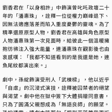
劉香君在「以身相許」中飾演曾叱吒政壇二十
年的「潘惠珠」，詮釋一位從權力巔峰退下、
因無法適應落差而陷入重度憂鬱的靈魂。為了
精準還原原型人物，劉香君在高雄與角色原型
人物潘惠珠第一次見面時，給彼此一個溫暖擁
抱彷彿注入強大能量，連潘惠珠在觀影後也由
衷感嘆：「我都不知道看到的是我還是她，連
魚尾紋都演出來。」
劇中，孫綻飾演受刑人「武棟樑」，他以近乎
「自虐」的沉浸式演技，詮釋被囚禁者的絕望
與渴望。劇中他在獄中簽下大體捐贈同意書，
只為了圓滿父親想成為「無語良師」的願望。