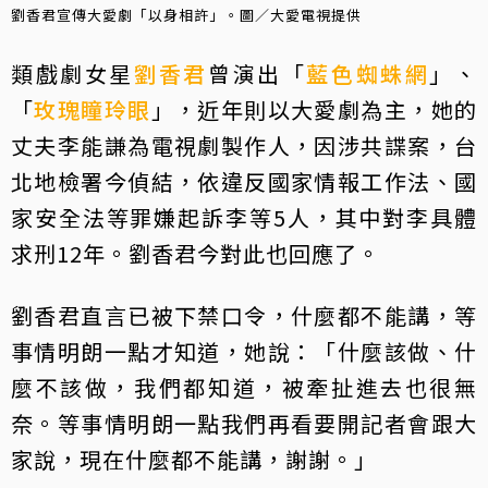
劉香君宣傳大愛劇「以身相許」。圖／大愛電視提供
類戲劇女星
劉香君
曾演出「
藍色蜘蛛網
」、
「
玫瑰瞳玲眼
」，近年則以大愛劇為主，她的
丈夫李能謙為電視劇製作人，因涉共諜案，台
北地檢署今偵結，依違反國家情報工作法、國
家安全法等罪嫌起訴李等5人，其中對李具體
求刑12年。劉香君今對此也回應了。
劉香君直言已被下禁口令，什麼都不能講，等
事情明朗一點才知道，她說：「什麼該做、什
麼不該做，我們都知道，被牽扯進去也很無
奈。等事情明朗一點我們再看要開記者會跟大
家說，現在什麼都不能講，謝謝。」