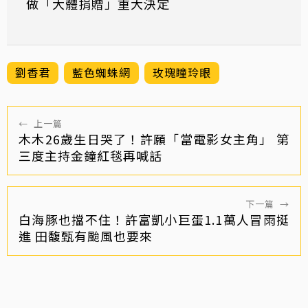
做「大體捐贈」重大決定
劉香君
藍色蜘蛛網
玫瑰瞳玲眼
←
上一篇
木木26歲生日哭了！許願「當電影女主角」 第
三度主持金鐘紅毯再喊話
下一篇
→
白海豚也擋不住！許富凱小巨蛋1.1萬人冒雨挺
進 田馥甄有颱風也要來