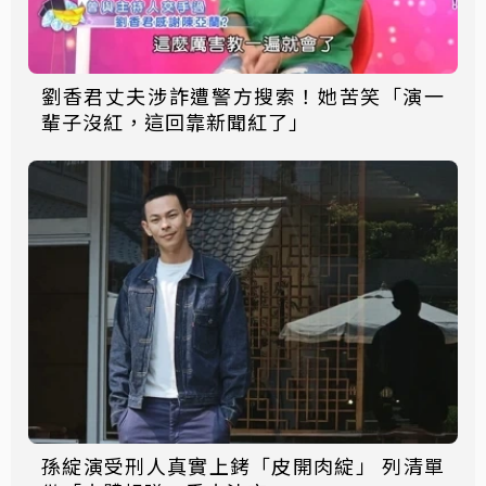
劉香君丈夫涉詐遭警方搜索！她苦笑「演一
輩子沒紅，這回靠新聞紅了」
孫綻演受刑人真實上銬「皮開肉綻」 列清單