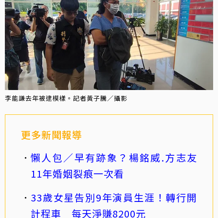
李能謙去年被逮模樣。記者黃子騰／攝影
更多新聞報導
懶人包／早有跡象？楊銘威.方志友
11年婚姻裂痕一次看
33歲女星告別9年演員生涯！轉行開
計程車 每天淨賺8200元