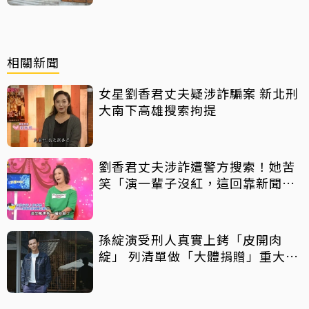
相關新聞
女星劉香君丈夫疑涉詐騙案 新北刑
大南下高雄搜索拘提
劉香君丈夫涉詐遭警方搜索！她苦
笑「演一輩子沒紅，這回靠新聞紅
了」
孫綻演受刑人真實上銬「皮開肉
綻」 列清單做「大體捐贈」重大決
定