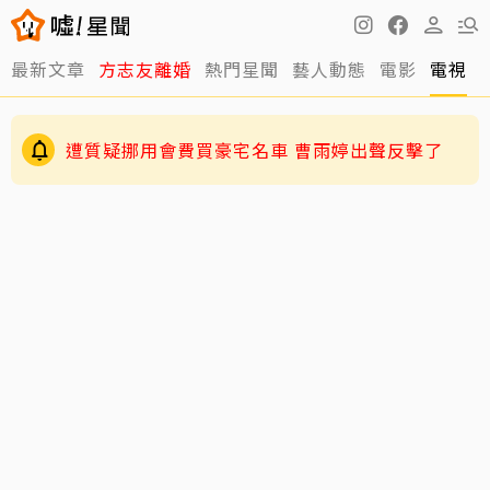
最新文章
方志友離婚
熱門星聞
藝人動態
電影
電視
遭質疑挪用會費買豪宅名車 曹雨婷出聲反擊了
伊能靜認了「逼」小哈利參加陸綜！背後原因超
暖心