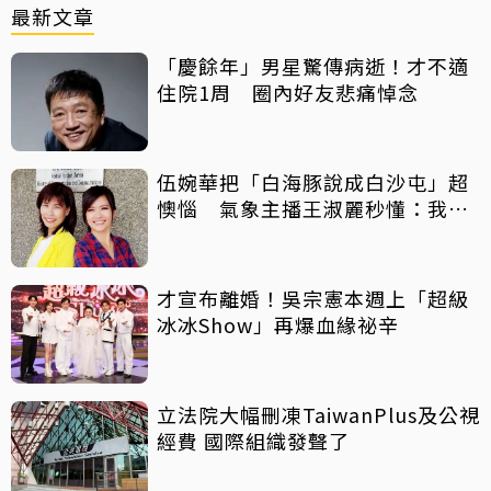
最新文章
「慶餘年」男星驚傳病逝！才不適
住院1周 圈內好友悲痛悼念
伍婉華把「白海豚說成白沙屯」超
懊惱 氣象主播王淑麗秒懂：我曾
講成「星巴克」
才宣布離婚！吳宗憲本週上「超級
冰冰Show」再爆血緣祕辛
立法院大幅刪凍TaiwanPlus及公視
經費 國際組織發聲了