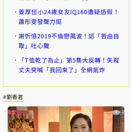
姜厚任小24歲女友IQ160遭疑造假！
蕭彤雯發聲力挺
謝忻憶2019不倫戀風波！認「咎由自
取」吐心聲
「T恤乾了為止」第5集大反轉！失蹤
丈夫突喊「我回來了」全網氣炸
#劉香君