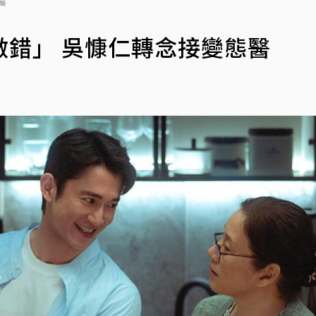
醫
錯」 吳慷仁轉念接變態醫