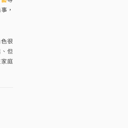
錯事，
角色很
無、但
生家庭