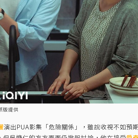
際版提供
儷
演出PUA影集「危險關係」，雖說收視不如預
。但吳慷仁的方方面面仍掀起討論，他在接受
愛