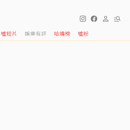
噓短片
娛樂有評
哈燒榜
噓粉