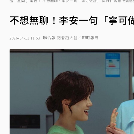
噓！星聞
電視
不想無聊！李安一句「寧可做錯」 吳慷仁轉念接變態
不想無聊！李安一句「寧可做
聯合報 記者趙大智／即時報導
2026-04-11 11:58