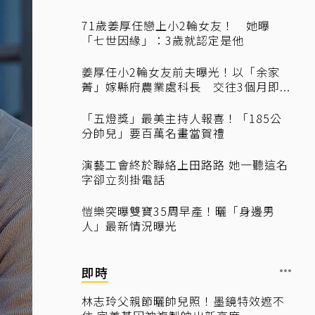
71歲姜厚任戀上小2輪女友！ 她曝
「七世因緣」：3歲就認定是他
姜厚任小2輪女友前夫曝光！以「余家
菁」嫁縣府農業處科長 交往3個月即...
「五燈獎」最美主持人報喜！「185公
分帥兒」要百萬名畫當賀禮
演藝工會終於聯絡上田路路 她一聽這名
字卻立刻掛電話
愷樂突曝雙寶35周早產！曬「身邊男
人」最新情況曝光
即時
林志玲父親節曬帥兒照！墨鏡特效遮不