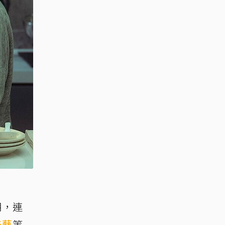
期，連
奇藝
等