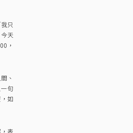
「我只
，今天
00，
之間、
人一句
麼，如
解，表