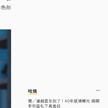
角色剖
哈燒
獨／潘越雲全說了！40年感情曝光 揭開
李宗盛私下真面目