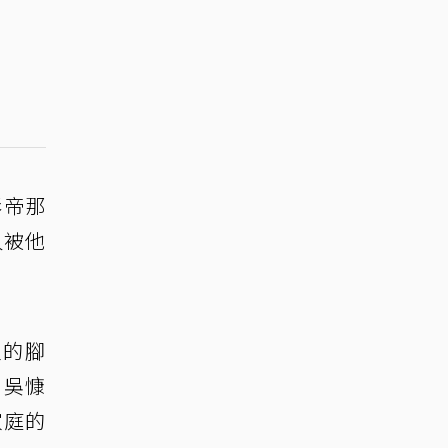
影帝那
人被他
家的腳
，吳慷
家庭的