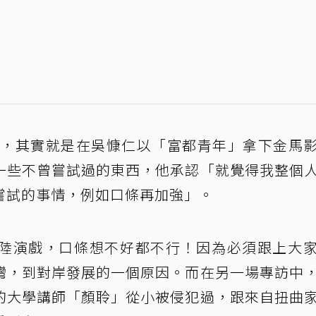
轉變，其實就是在吳慷仁以「富都青年」拿下金馬
一些不曾嘗試過的東西，他承認「就覺得我整個
嘗試的事情，例如口條再加強」。
陸演戲，口條想不好都不行！因為必須跟上大
灣，到對岸發展的一個原因。而在另一場專訪中
的大學講師「顏聆」從小被侵犯過，跟來自扭曲