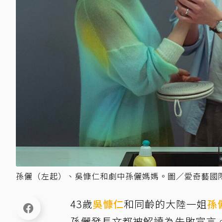
孫儷（左起）、吳慷仁和劇中孫儷媽媽。圖／愛奇藝國
43歲
吳慷仁
和同齡的大陸一姐
孫
孫儷發長文都被解讀為失敗宣言