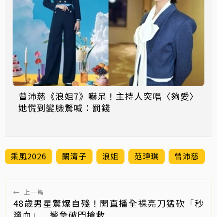
曾沛慈《浪姐7》嚇呆！主持人突唱〈夠愛〉
她慌到變臉驚喊：罰錢
乘風2026
闞清子
浪姐
范瑋琪
曾沛慈
←
上一篇
48歲男星驚爆自殘！開直播全裸亮刀猛砍「秒
濺血」 警急破門搶救