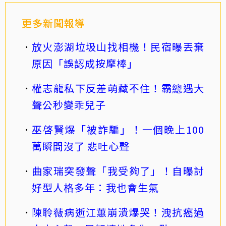
更多新聞報導
放火澎湖垃圾山找相機！民宿曝丟棄
原因「誤認成按摩棒」
權志龍私下反差萌藏不住！霸總遇大
聲公秒變乖兒子
巫啓賢爆「被詐騙」！一個晚上100
萬瞬間沒了 悲吐心聲
曲家瑞突發聲「我受夠了」！自曝討
好型人格多年：我也會生氣
陳聆薇病逝江蕙崩潰爆哭！洩抗癌過