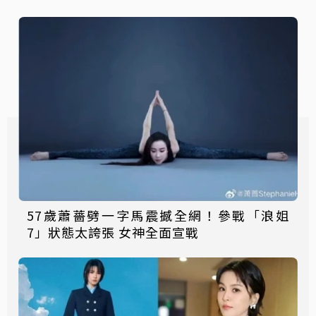
57歲蕭薔劈一字馬震撼全網！參戰「浪姐
7」狀態太誇張 女神全面宣戰