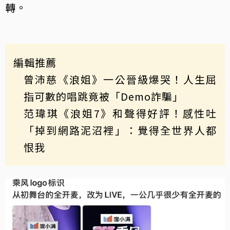
轉。
編輯推薦
曾沛慈《浪姐》一公晉級爆哭！人生屈
指可數的唱跳竟被「Demo詐騙」
范瑋琪《浪姐7》和聲得好評！感性吐
「掉到網路泥沼裡」：覺得全世界人都
恨我