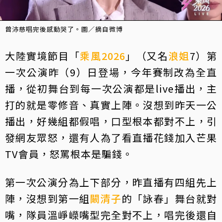
曾沛慈唱完後感動哭了。圖／摘自微博
大陸實境節目「
乘風2026
」（又名
浪姐
7）第
一次公演昨（9）日登場，今年賽制改為全直
播，從初舞台到每一次公演都是live播出，主
打的就是零修音、真實上陣。沒想到昨天一公
播出，好幾組都假唱，口型根本都對不上，引
發網友眾怒，還有人為了看直播花錢加入芒果
TV會員，怒罵根本是騙錢。
第一次公演分為上下部分，昨直播有四組先上
陣，沒想到第一組
闞清子
的「詠春」舞台就對
嘴，隊員溫崢嶸嘴型完全對不上，唱完後還自