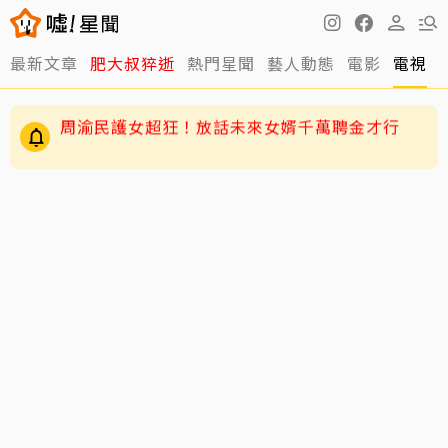
最新文章
肥大叔猝逝
熱門星聞
藝人動態
電影
電視
王凱靈堂曝光！白衣遺照+黑色郵筒 媽媽缺席原
因曝光
周渝民護女超狂！放話未來女婿千萬聘金才行