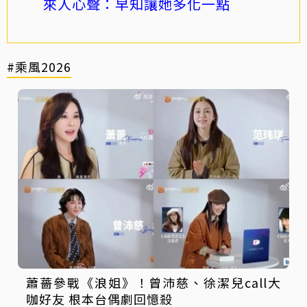
來人心聲：早知讓她多化一點
#乘風2026
蕭薔參戰《浪姐》！曾沛慈、徐潔兒call大
咖好友 根本台偶劇回憶殺