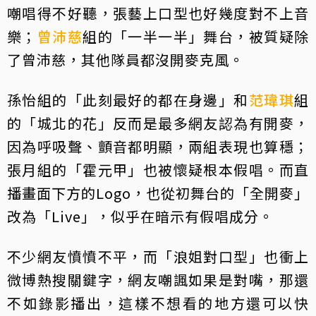
嘲唱得不好聽，張藝上口型也好幾度對不上音
樂；
曾沛慈
組的「一半一半」舞台，被質疑除
了曾沛慈，其他隊員都沒開麥克風。
孫怡組的「此刻最好的都在身邊」和
范瑋琪
組
的「城北的花」反而是最多網友認為有開麥，
因為呼吸聲、顫音都明顯，兩組表現也算穩；
張月組的「霍元甲」也被懷疑根本假唱。而直
播畫面下方的Logo，也從初舞台的「全開麥」
改為「Live」，似乎在暗示有假唱成分。
不少網友憤憤不平，而「浪姐對口型」也衝上
微博熱搜關鍵字，網友嘲諷如果是對嘴，那還
不如錄影播出，這樣不想看的地方還可以快