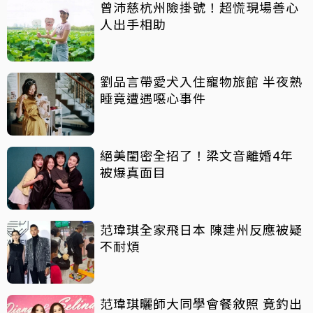
曾沛慈杭州險掛號！超慌現場善心
人出手相助
劉品言帶愛犬入住寵物旅館 半夜熟
睡竟遭遇噁心事件
絕美閨密全招了！梁文音離婚4年
被爆真面目
范瑋琪全家飛日本 陳建州反應被疑
不耐煩
范瑋琪曬師大同學會餐敘照 竟釣出