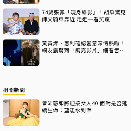
74歲張菲「現身錄影」！胡瓜驚見
師父騎車靠近 走近一看笑瘋
黃寅燁、惠利確認愛意深情熱吻！
網友震驚到「調亮影片」細看舌吻
過程
相關新聞
曾沛慈即將迎接女人40 面對是否延
續生命：望能水到渠