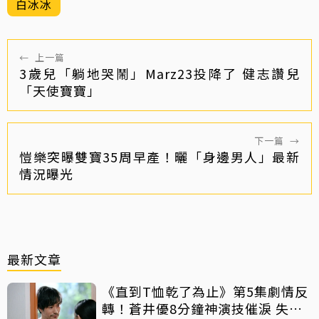
白冰冰
←
上一篇
3歲兒「躺地哭鬧」Marz23投降了 健志讚兒
「天使寶寶」
下一篇
→
愷樂突曝雙寶35周早產！曬「身邊男人」最新
情況曝光
最新文章
《直到T恤乾了為止》第5集劇情反
轉！蒼井優8分鐘神演技催淚 失蹤