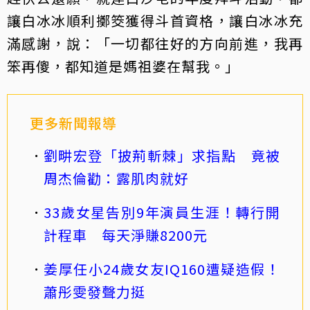
讓白冰冰順利擲筊獲得斗首資格，讓白冰冰充
滿感謝，說：「一切都往好的方向前進，我再
笨再傻，都知道是媽祖婆在幫我。」
更多新聞報導
劉畊宏登「披荊斬棘」求指點 竟被
周杰倫勸：露肌肉就好
33歲女星告別9年演員生涯！轉行開
計程車 每天淨賺8200元
姜厚任小24歲女友IQ160遭疑造假！
蕭彤雯發聲力挺