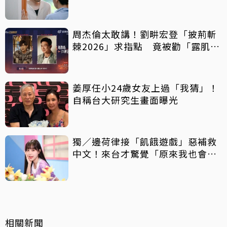
丈夫突喊「我回來了」全網氣炸
周杰倫太敢講！劉畊宏登「披荊斬
棘2026」求指點 竟被勸「露肌肉
就好」
姜厚任小24歲女友上過「我猜」！
自稱台大研究生畫面曝光
獨／邊荷律接「飢餓遊戲」惡補救
中文！來台才驚覺「原來我也會
胖」
相關新聞