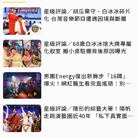
星級評論／胡瓜棄守、白冰冰碎片
化 台灣音樂節目遭遇困境與斷層
星級評論／68歲白冰冰捨大牌專屬
化妝室 搬小桌駐棚背後原因曝光
男團Energy復出新舞步「16蹲」
爆火！網紅醫生看完直搖頭：別亂
跟風
星級評論／隱形的綜藝大哥！陽帆
走跳演藝圈近40年 「私下真實面」
曝光