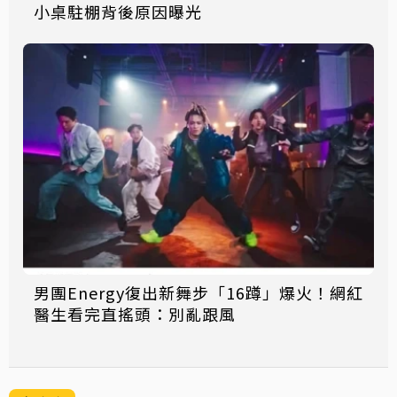
小桌駐棚背後原因曝光
男團Energy復出新舞步「16蹲」爆火！網紅
醫生看完直搖頭：別亂跟風