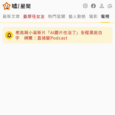
最新文章
姜厚任女友
熱門星聞
藝人動態
電影
電視
老高與小茉新片「AI圖片也沒了」全程黑底白
字 網驚：直接變Podcast
謝忻憶2019不倫戀風波！工作瞬間歸零 認「咎
由自取」吐心聲