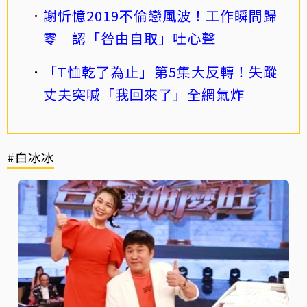
謝忻憶2019不倫戀風波！工作瞬間歸
零 認「咎由自取」吐心聲
「T恤乾了為止」第5集大反轉！失蹤
丈夫突喊「我回來了」全網氣炸
#白冰冰