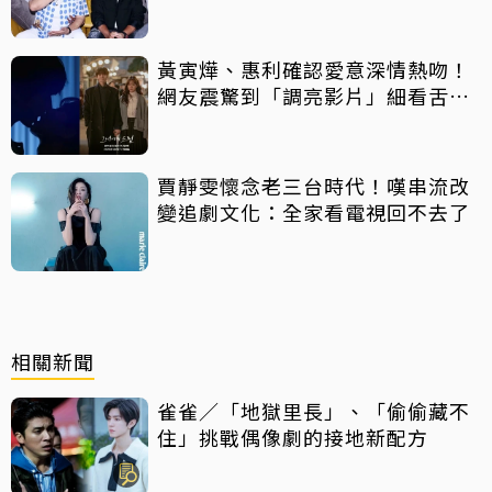
黃寅燁、惠利確認愛意深情熱吻！
網友震驚到「調亮影片」細看舌吻
過程
賈靜雯懷念老三台時代！嘆串流改
變追劇文化：全家看電視回不去了
相關新聞
雀雀／「地獄里長」、「偷偷藏不
住」挑戰偶像劇的接地新配方