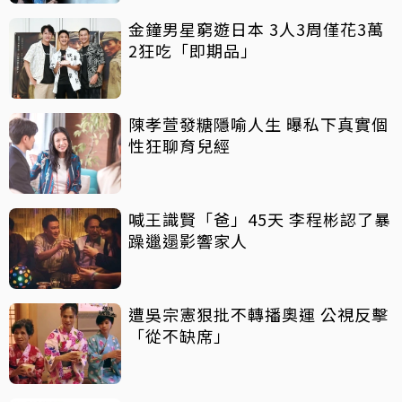
金鐘男星窮遊日本 3人3周僅花3萬
2狂吃「即期品」
陳孝萱發糖隱喻人生 曝私下真實個
性狂聊育兒經
喊王識賢「爸」45天 李程彬認了暴
躁邋遢影響家人
遭吳宗憲狠批不轉播奧運 公視反擊
「從不缺席」