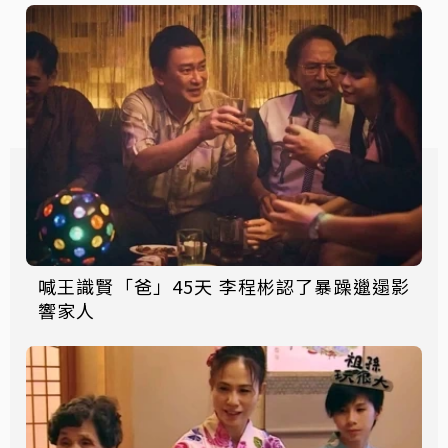
喊王識賢「爸」45天 李程彬認了暴躁邋遢影
響家人