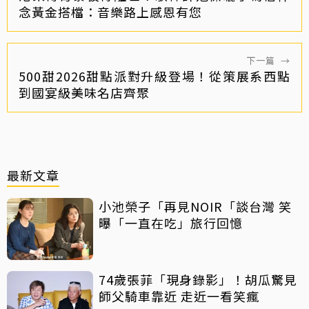
念黃金搭檔：音樂路上感恩有您
下一篇
→
500甜2026甜點派對升級登場！從策展系西點
到國宴級美味名店齊聚
最新文章
小池榮子「再見NOIR「談台灣 笑
曝「一直在吃」旅行回憶
74歲張菲「現身錄影」！胡瓜驚見
師父騎車靠近 走近一看笑瘋