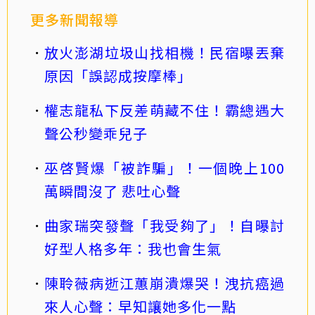
更多新聞報導
放火澎湖垃圾山找相機！民宿曝丟棄
原因「誤認成按摩棒」
權志龍私下反差萌藏不住！霸總遇大
聲公秒變乖兒子
巫啓賢爆「被詐騙」！一個晚上100
萬瞬間沒了 悲吐心聲
曲家瑞突發聲「我受夠了」！自曝討
好型人格多年：我也會生氣
陳聆薇病逝江蕙崩潰爆哭！洩抗癌過
來人心聲：早知讓她多化一點