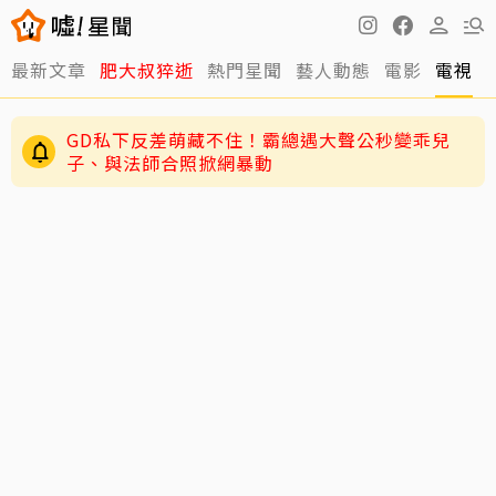
最新文章
肥大叔猝逝
熱門星聞
藝人動態
電影
電視
周渝民護女超狂！放話未來女婿千萬聘金才行
GD私下反差萌藏不住！霸總遇大聲公秒變乖兒
子、與法師合照掀網暴動