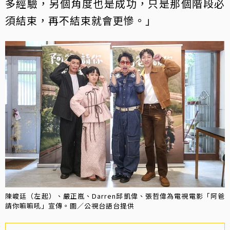
多經驗，另個角度也是成功，只是那個階段必
須結束，再不結束就會更慘。」
陳峻廷（左起）、嚴正嵐、Darren邱凱偉、張哲偉為電視電影「阿爸
請你嘛嘛吼」宣傳。圖／公視台語台提供