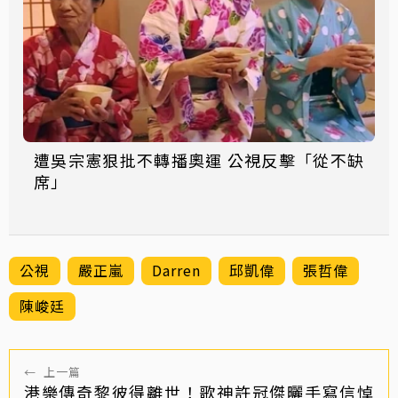
遭吳宗憲狠批不轉播奧運 公視反擊「從不缺
席」
公視
嚴正嵐
Darren
邱凱偉
張哲偉
陳峻廷
←
上一篇
港樂傳奇黎彼得離世！歌神許冠傑曬手寫信悼