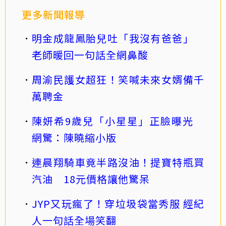
更多新聞報導
明金成龍鳳胎兒吐「我沒有爸爸」
老師暖回一句話全網鼻酸
周渝民護女超狂！笑喊未來女婿備千
萬聘金
陳妍希9歲兒「小星星」正臉曝光
網驚：陳曉縮小版
連晨翔騎車竟半路沒油！提寶特瓶買
汽油 18元價格讓他驚呆
JYP又玩瘋了！穿垃圾袋當秀服 經紀
人一句話全場笑翻