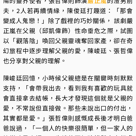
陽的靈界使者，張哲偉則飾演
嚴正嵐
的渣男前
夫，2人若再續情緣，陳俊廷打趣道：「那會
變成人鬼戀！」除了戲裡的巧妙關係， 該劇嚴
正嵐在父親（邱凱偉飾）性命垂危之際，試圖
以「觀落陰」喚回父親靈魂奪回家產，卻在奇
幻旅程中逐步理解父親的愛，陳峻廷、張哲偉
也分享對父親的理解。
陳峻廷回憶，小時候父親總是在關鍵時刻默默
支持，「會帶我出去，看到我有喜歡的玩具就
會直接拿去結帳，長大才發現這個就是父親的
愛，不常說但直接做。那些未說出口的付出，
其實都是愛。」張哲偉則感慨成長後才明白爸
爸說過，「一個人的快樂很簡單，但一家人的