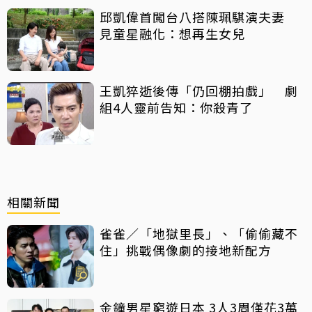
邱凱偉首闖台八搭陳珮騏演夫妻
見童星融化：想再生女兒
王凱猝逝後傳「仍回棚拍戲」 劇
組4人靈前告知：你殺青了
相關新聞
雀雀／「地獄里長」、「偷偷藏不
住」挑戰偶像劇的接地新配方
金鐘男星窮遊日本 3人3周僅花3萬