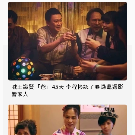
喊王識賢「爸」45天 李程彬認了暴躁邋遢影
響家人