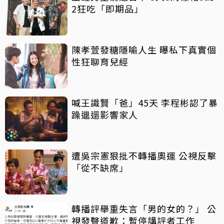
2狂吃「即期品」
陳孝萱發糖隱喻人生 曝私下真實個
性狂聊育兒經
喊王識賢「爸」45天 李程彬認了暴
躁邋遢影響家人
遭吳宗憲狠批不轉播奧運 公視反擊
「從不缺席」
轉播評舉重失言「男的女的？」 公
視發聲道歉：暫停講評者工作