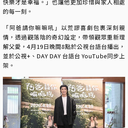
快樂才是幸福。」也讓他更加珍惜與家人相處
的每一刻。
「阿爸請你嘛嘛吼」以荒謬喜劇包裹深刻親
情，透過觀落陰的奇幻設定，帶領觀眾重新理
解父愛，4月19日晚間8點於公視台語台播出，
並於公視+、DAY DAY 台語台 YouTube同步上
架。