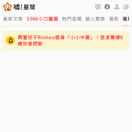
最新文章
5566小刀離婚
熱門星聞
藝人動態
電影
電
周董兒子Romeo變身「小小中醫」！昆凌驚爆8
歲兒會把脈