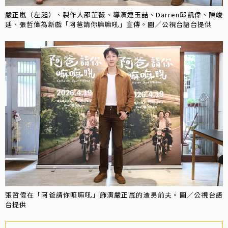
嚴正嵐（左起）、製作人邵芷薇、導演連玉喆、Darren邱凱偉、陳峻
廷、張哲偉為新戲「阿爸請你嘛嘛吼」宣傳。圖／公視台語台提供
張哲偉在「阿爸請你嘛嘛吼」飾演嚴正嵐的渣男前夫。圖／公視台語
台提供