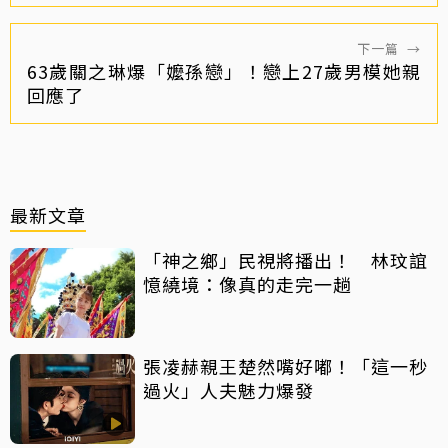
下一篇
→
63歲關之琳爆「嬤孫戀」！戀上27歲男模她親
回應了
最新文章
「神之鄉」民視將播出！ 林玟誼
憶繞境：像真的走完一趟
張凌赫親王楚然嘴好嘟！「這一秒
過火」人夫魅力爆發