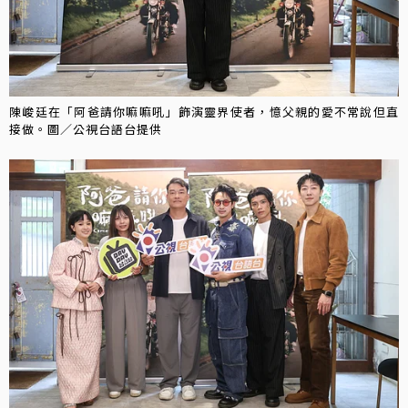
陳峻廷在「阿爸請你嘛嘛吼」飾演靈界使者，憶父親的愛不常說但直
接做。圖／公視台語台提供