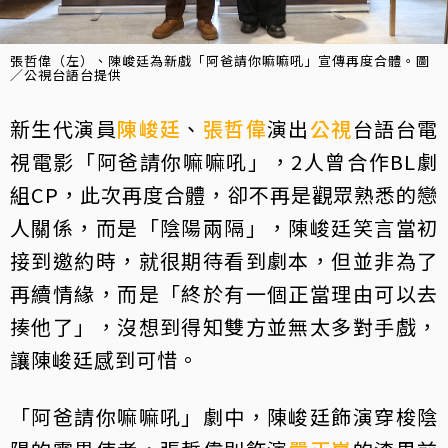
張哲偉（左）、陳峻廷為新戲「阿爸請你嘛嘛吼」宣傳再度合體。圖
／公視台語台提供
新生代演員
陳峻廷
、
張哲偉
演出
公視
台語台電
視電影「阿爸請你嘛嘛吼」，2人曾合作BL劇
組CP，此次再度合體，卻不再是觀眾熟悉的戀
人關係，而是「陰陽兩隔」，陳峻廷笑言當初
接到邀約時，就很期待看到劇本，但並非為了
再續情緣，而是「終於有一個正當理由可以去
揍他了」，沒想到得知雙方並無太多對手戲，
讓陳峻廷感到可惜。
「阿爸請你嘛嘛吼」劇中，陳峻廷飾演穿梭陰