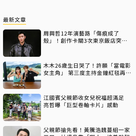
最新文章
周興哲12年演藝路「傷痕成了
殼」！創作卡關3次東京飯店突找
回靈感
木木26歲生日哭了！許願「當電影
女主角」 第三度主持金鐘紅毯再喊
話
江國賓父親節收女兒祝福超滿足
亮哲曝「巨型卷軸卡片」感動
父親節搶先看！黃騰浩魏蔓組一家