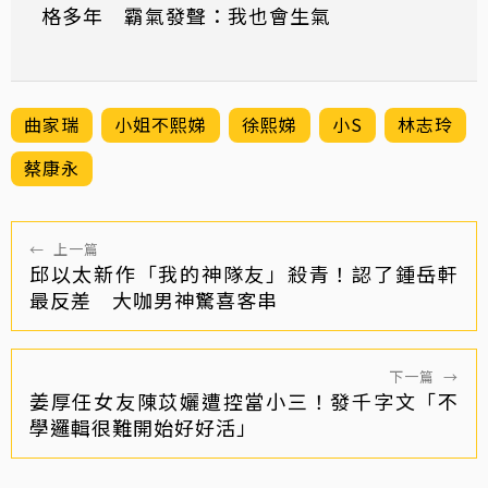
格多年 霸氣發聲：我也會生氣
曲家瑞
小姐不熙娣
徐熙娣
小S
林志玲
蔡康永
←
上一篇
邱以太新作「我的神隊友」殺青！認了鍾岳軒
最反差 大咖男神驚喜客串
下一篇
→
姜厚任女友陳苡孋遭控當小三！發千字文「不
學邏輯很難開始好好活」