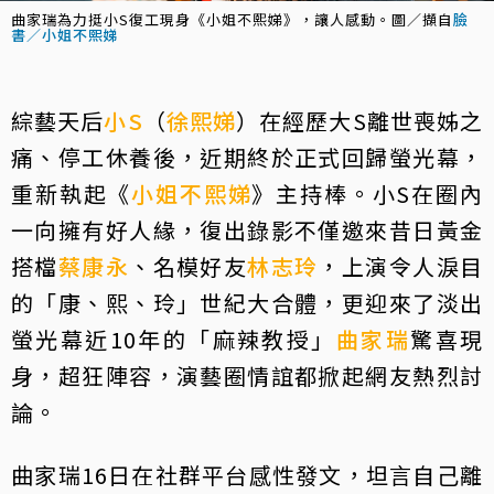
曲家瑞為力挺小S復工現身《小姐不熙娣》，讓人感動。圖／擷自
臉
書／小姐不熙娣
綜藝天后
小S
（
徐熙娣
）在經歷大S離世喪姊之
痛、停工休養後，近期終於正式回歸螢光幕，
重新執起《
小姐不熙娣
》主持棒。小S在圈內
一向擁有好人緣，復出錄影不僅邀來昔日黃金
搭檔
蔡康永
、名模好友
林志玲
，上演令人淚目
的「康、熙、玲」世紀大合體，更迎來了淡出
螢光幕近10年的「麻辣教授」
曲家瑞
驚喜現
身，超狂陣容，演藝圈情誼都掀起網友熱烈討
論。
曲家瑞16日在社群平台感性發文，坦言自己離