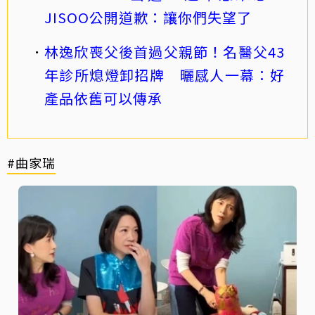
JISOO公開道歉：讓你們失望了
林逸欣喪父後首過父親節！名醫父43
年診所熄燈卸招牌 曬感人一幕：好
產品依舊可以傳承
#曲家瑞