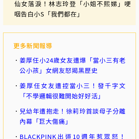
仙女落淚！林志玲登「小姐不熙娣」哽
咽告白小S「我們都在」
更多新聞報導
姜厚任小24歲女友遭爆「當小三有老
公小孩」女網友怒揭黑歷史
姜厚任女友遭控當小三！發千字文
「不學邏輯很難開始好好活」
兒幼年遭抱走！徐莉玲首談母子分離
內幕「巨大傷痛」
BLACKPINK出道10週年惹眾怒！