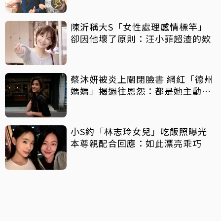
陳沂稱大S「女性處理感情標竿」
卻因他壞了原則：汪小菲超渣的欸
蔡沐妍被炎上關閉臉書 網紅「德州
媽媽」揭過往恩怨：都是她主動攻
擊
小S約「林志玲女兒」吃飯照曝光
本尊親配合回應：如此漂亮乖巧