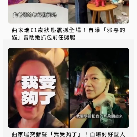
曲家瑞61歲狀態震撼全場！自曝「邪惡的
貓」曾助她抓包前任劈腿
曲家瑞突發聲「我受夠了」！自曝討好型人