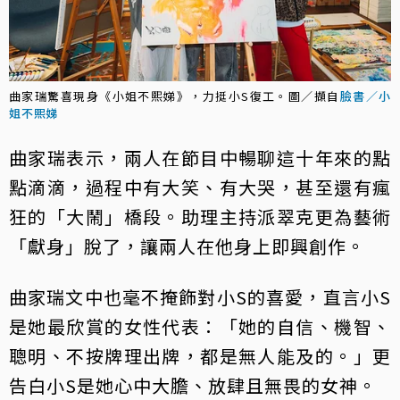
曲家瑞驚喜現身《小姐不熙娣》，力挺小S復工。圖／擷自
臉書／小
姐不熙娣
曲家瑞表示，兩人在節目中暢聊這十年來的點
點滴滴，過程中有大笑、有大哭，甚至還有瘋
狂的「大鬧」橋段。助理主持派翠克更為藝術
「獻身」脫了，讓兩人在他身上即興創作。
曲家瑞文中也毫不掩飾對小S的喜愛，直言小S
是她最欣賞的女性代表：「她的自信、機智、
聰明、不按牌理出牌，都是無人能及的。」更
告白小S是她心中大膽、放肆且無畏的女神。