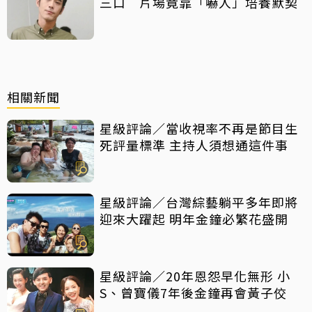
三口 片場竟靠「嚇人」培養默契
相關新聞
星級評論／當收視率不再是節目生
死評量標準 主持人須想通這件事
星級評論／台灣綜藝躺平多年即將
迎來大躍起 明年金鐘必繁花盛開
星級評論／20年恩怨早化無形 小
S、曾寶儀7年後金鐘再會黃子佼