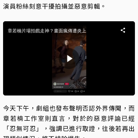
演員粉絲刻意干擾拍攝並惡意剪輯。
今天下午，劇組也發布聲明否認外界傳聞，而
章若楠工作室則直言，對於的惡意評論已經
「忍無可忍」，強調已進行取證，往後若再出