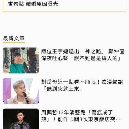
畫句點 離婚原因曝光
最新文章
讓位王宇婕退出「神之路」 鄭仲茵
深夜吐心聲「說不難過是騙人的」
對岳母這一點看不順眼！歐漢聲認
「聽到火就上來」
周興哲12年演藝路「傷痕成了
殼」！創作卡關3次東京飯店突找
回靈感