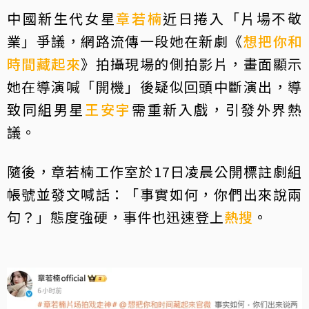
中國新生代女星
章若楠
近日捲入「片場不敬
業」爭議，網路流傳一段她在新劇《
想把你和
時間藏起來
》拍攝現場的側拍影片，畫面顯示
她在導演喊「開機」後疑似回頭中斷演出，導
致同組男星
王安宇
需重新入戲，引發外界熱
議。
隨後，章若楠工作室於17日凌晨公開標註劇組
帳號並發文喊話：「事實如何，你們出來說兩
句？」態度強硬，事件也迅速登上
熱搜
。