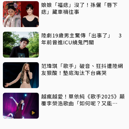
娘娘「福痣」沒了！孫儷「唇下
痣」藏車禍往事
陸劇19歲男主驚傳「出事了」 3
年前曾進ICU繞鬼門關
范瑋琪「歌手」破音、狂抖遭陸網
友狠酸！墊底淘汰下台痛哭
越瘋越愛！單依純《歌手2025》顛
覆李榮浩歌曲「如何呢？又能
怎？」 釣出王者榮耀