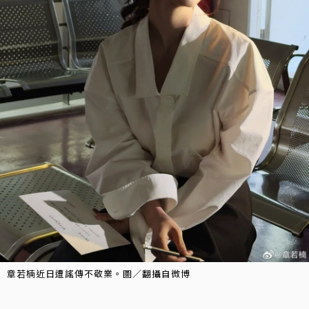
章若楠近日遭謠傳不敬業。圖／翻攝自微博