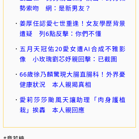
勢索吻 網：是新男友？
姜厚任認愛七世重逢！女友學歷背景
遭疑 列6點反擊：你們不懂
五月天冠佑20愛女遭AI合成不雅影
像 小玫瑰劉芯妤親回擊：已截圖
66歲徐乃麟驚現大腸直腸科！外界憂
健康狀況 本人親揭真相
愛莉莎莎颱風天讓助理「肉身護植
栽」挨轟 本人親回應
#章若楠