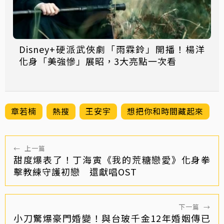
Disney+硬派武俠劇「雨霖鈴」開播！楊洋
化身「美強慘」展昭，3大亮點一次看
章若楠
熱搜
王安宇
想把你和時間藏起來
←
上一篇
甜度爆表了！丁海寅《我的荒糖戀愛》化身拳
擊教練守護初戀 還獻唱OST
下一篇
→
小刀驚爆豪門婚變！與台玻千金12年婚姻傳已