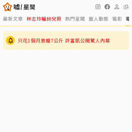
最新文章
林志玲曬帥兒照
熱門星聞
藝人動態
電影
電
只花1個月激瘦7公斤 許富凱公開驚人內幕