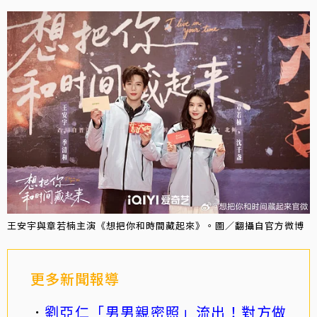
王安宇與章若楠主演《想把你和時間藏起來》。圖／翻攝自官方微博
更多新聞報導
劉亞仁「男男親密照」流出！對方做