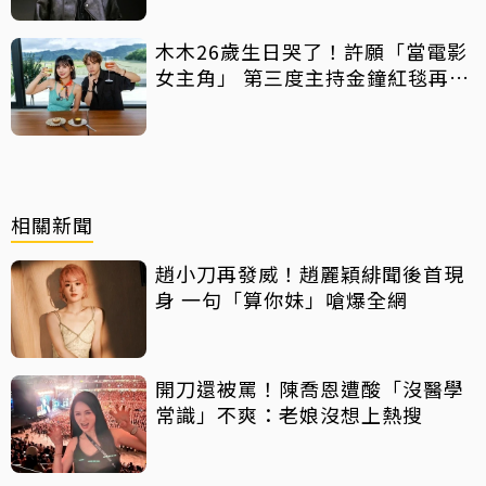
木木26歲生日哭了！許願「當電影
女主角」 第三度主持金鐘紅毯再喊
話
相關新聞
趙小刀再發威！趙麗穎緋聞後首現
身 一句「算你妹」嗆爆全網
開刀還被罵！陳喬恩遭酸「沒醫學
常識」不爽：老娘沒想上熱搜