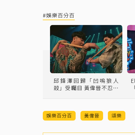
#娛樂百分百
邱鋒澤回歸「凹嗚狼人
殺」受矚目 黃偉晉不忍怒
嗆：憑什麼
娛樂百分百
黃偉晉
頌樂