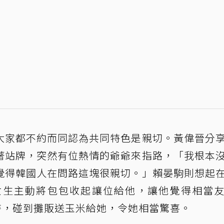
大家都不約而同認為共同特色是親切。黃偉晉分
著站牌，突然有位熱情的爺爺來指路，「我根本
覺得韓國人在問路這塊很親切。」賴晏駒則想起
女生主動將包包收起讓位給他，讓他覺得相當
V時，碰到攤販送玉米給她，令她相當驚喜。