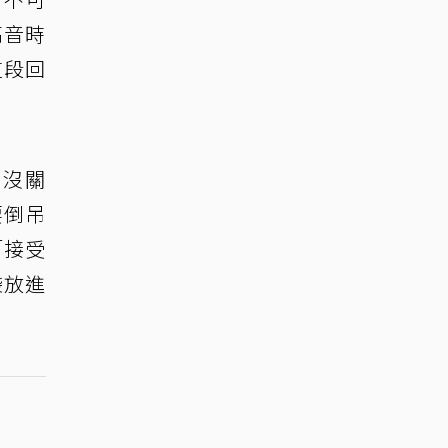
高音時
這段回
都沒關
要倒吊
「接受
袋放進