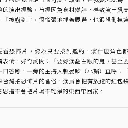
糗的演出經驗，曾經因為身材變胖，導致演出飆
：「被嚇到了，很慌張地抓著腰帶，也很想刪掉
己熱愛看恐怖片，認為只要接到邀約，演什麼角色
誇表情，好奇詢問：「要妳演翻白眼的鬼，甚至
一口答應，一旁的主持人賴晏駒（小賴）直呼：
享台灣拍恐怖片的習俗，演員會把有放錢的紅包
意思指不會把片場不乾淨的東西帶回家。