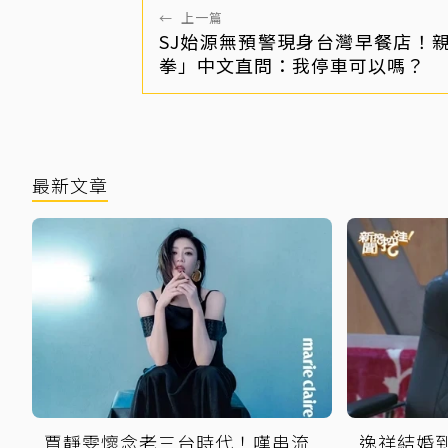
←
上一篇
SJ始源無預警現身台灣早餐店！
拳」中文直問：我停車可以嗎？
最新文章
賈靜雯懷念老三台時代！嘆串流
逸祥結婚