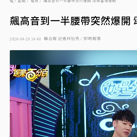
噓！星聞
電視
飆高音到一半腰帶突然爆開 頌樂當場傻眼
飆高音到一半腰帶突然爆開 
聯合報 記者林怡秀／即時報導
2026-04-20 14:40