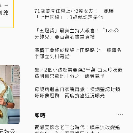
篇
→
71歲姜厚任戀上小2輪女友！ 她曝
咖兇
「七世因緣」：3歲就認定是他
「五燈獎」最美主持人報喜！「185公
分帥兒」要百萬名畫當賀禮
演藝工會終於聯絡上田路路 她一聽這名
字卻立刻掛電話
獨／2個小孩赴美要燒2千萬 曲艾玲嘆後
輩削價只拿她十分之一酬勞競爭
母親病逝昔日家醜再掀！侯炳瑩認封鎖
哥哥侯冠群 兩度抗癌近況曝光
即時
賈靜雯懷念老三台時代！嘆串流改變追
 兄妹公