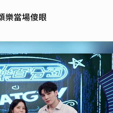
頌樂當場傻眼