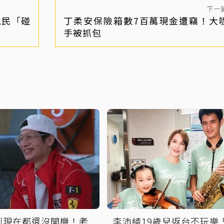
下一
親民「碰
丁柔安保險箱數7百萬現金遭竊！大
手被抓包
到現在都還沒開機！老
李沛綾19歲兒返台不玩樂