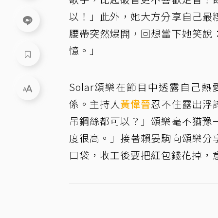
以！」此外，她大方分享自己最
腰帶突然爆開，回想當下她笑說
憶。」
Solar頌樂在節目中透露自
係。主持人
黃偉晉
忍不住露出浮
吊鋼絲都可以？」頌樂毫不猶豫
度很高。」接著賴晏駒向頌樂分
口袋，收工後要把紅包錢花掉，