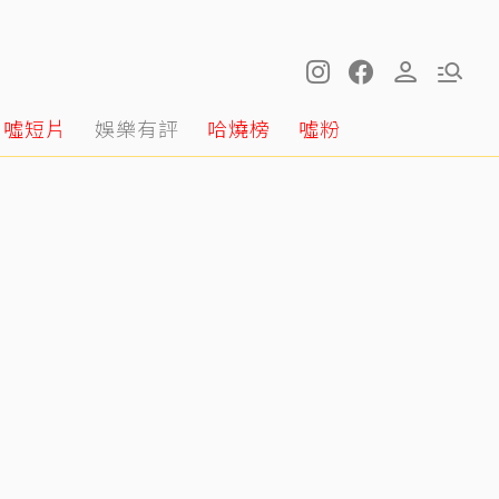
噓短片
娛樂有評
哈燒榜
噓粉