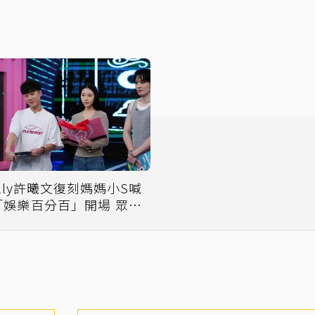
Elly許曦文復刻媽媽小S喊
「娛樂百分百」開場 眾人
直呼好懷念