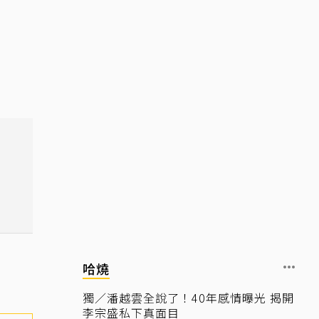
哈燒
獨／潘越雲全說了！40年感情曝光 揭開
李宗盛私下真面目