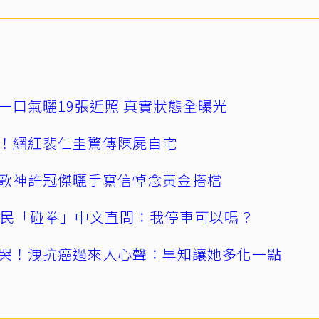
一口氣曬19張近照 真實狀態全曝光
！網紅裴仁圭驚傳陳屍自宅
歌神許冠傑曬手寫信悼念黃金搭檔
親民「碰拳」中文直問：我停車可以嗎？
哭！洩抗癌過來人心聲：早知讓她多化一點