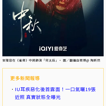
安陵容在《雀骨》中將飾演「何太后」。 圖／翻攝自微博@ 陶昕然
更多新聞報導
IU耳疾惡化後首露面！一口氣曬19張
近照 真實狀態全曝光