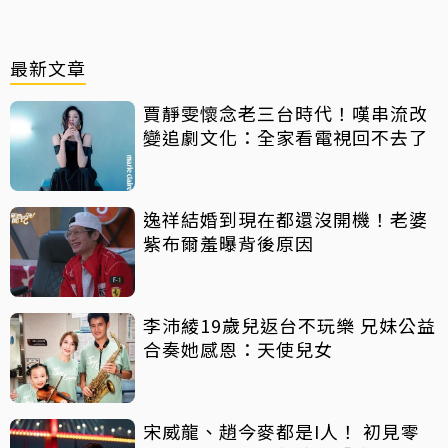
最新文章
賈靜雯懷念老三台時代！嘆串流改
變追劇文化：全家看電視回不去了
逸祥結婚到現在都還沒開機！老婆
紫布爾羞曝背後原因
李沛綾19歲兒返台不玩樂 兄妹公益
合奏她感恩：天使兒女
宋威龍、趙今麥都是I人！ 初見零