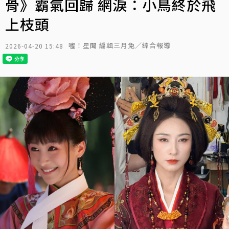
骨》霸氣回歸 網淚：小鳥終於飛
上枝頭
噓！星聞 編輯三月兔／綜合報導
2026-04-20 15:48