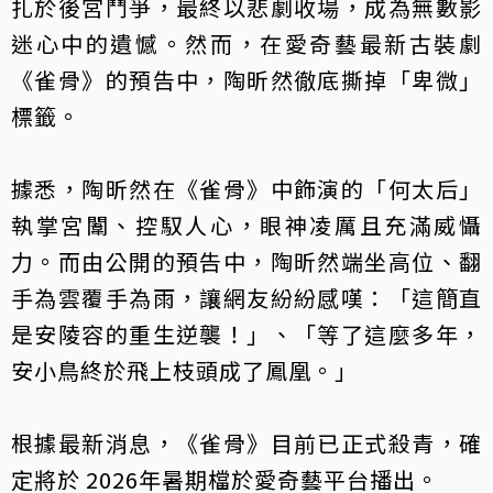
扎於後宮鬥爭，最終以悲劇收場，成為無數影
迷心中的遺憾。然而，在
愛奇藝
最新古裝劇
《雀骨》的預告中，陶昕然徹底撕掉「卑微」
標籤。
據悉，陶昕然在《雀骨》中飾演的「何太后」
執掌宮闈、控馭人心，眼神凌厲且充滿威懾
力。而由公開的預告中，陶昕然端坐高位、翻
手為雲覆手為雨，讓網友紛紛感嘆：「這簡直
是安陵容的重生逆襲！」、「等了這麼多年，
安小鳥終於飛上枝頭成了鳳凰。」
根據最新消息，《雀骨》目前已正式殺青，確
定將於 2026年暑期檔於愛奇藝平台播出。