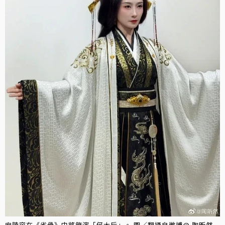
安陵容在《雀骨》中將飾演「何太后」。 圖／翻攝自微博@ 陶昕然