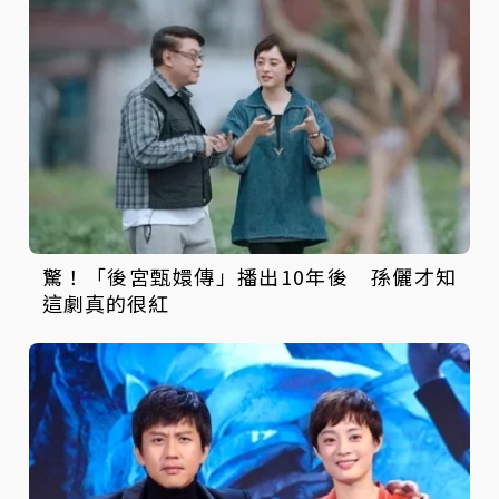
驚！「後宮甄嬛傳」播出10年後 孫儷才知
這劇真的很紅