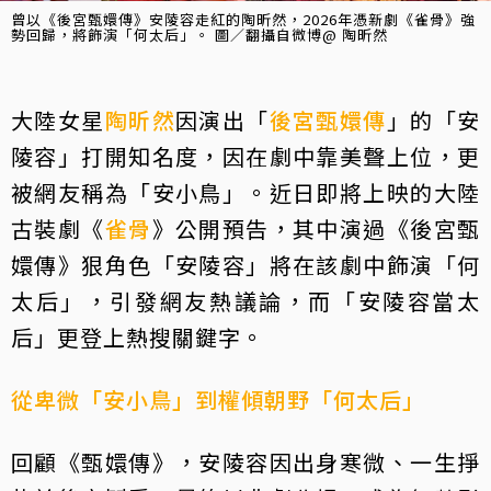
曾以《後宮甄嬛傳》安陵容走紅的陶昕然，2026年憑新劇《雀骨》強
勢回歸，將飾演「何太后」。 圖／翻攝自微博@ 陶昕然
大陸女星
陶昕然
因演出「
後宮甄嬛傳
」的「安
陵容」打開知名度，因在劇中靠美聲上位，更
被網友稱為「安小鳥」。近日即將上映的大陸
古裝劇《
雀骨
》公開預告，其中演過《後宮甄
嬛傳》狠角色「安陵容」將在該劇中飾演「何
太后」，引發網友熱議論，而「安陵容當太
后」更登上熱搜關鍵字。
從卑微「安小鳥」到權傾朝野「何太后」
回顧《甄嬛傳》，安陵容因出身寒微、一生掙