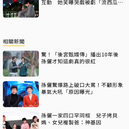
互動 她笑曝哭戲被虧「流西瓜
汁」
相關新聞
驚！「後宮甄嬛傳」播出10年後
孫儷才知這劇真的很紅
孫儷驚爆路上破口大罵！不顧形象
暴氣大吼「原因曝光」
孫儷一家四口罕同框 兒子拷貝
媽、女兒複製爸：神基因