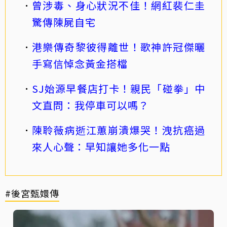
曾涉毒、身心狀況不佳！網紅裴仁圭
驚傳陳屍自宅
港樂傳奇黎彼得離世！歌神許冠傑曬
手寫信悼念黃金搭檔
SJ始源早餐店打卡！親民「碰拳」中
文直問：我停車可以嗎？
陳聆薇病逝江蕙崩潰爆哭！洩抗癌過
來人心聲：早知讓她多化一點
#後宮甄嬛傳