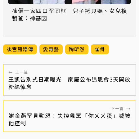
孫儷一家四口罕同框 兒子拷貝媽、女兒複
製爸：神基因
後宮甄嬛傳
愛奇藝
陶昕然
雀骨
←
上一篇
王凱告別式日期曝光 家屬公布追思會3天開放
粉絲悼念
下一篇
→
謝金燕罕見動怒！失控飆罵「你ㄨㄨ蛋」喊被
他控制