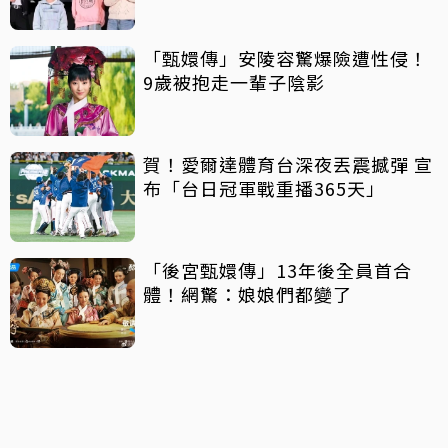
「甄嬛傳」安陵容驚爆險遭性侵！
9歲被抱走一輩子陰影
賀！愛爾達體育台深夜丟震撼彈 宣
布「台日冠軍戰重播365天」
「後宮甄嬛傳」13年後全員首合
體！網驚：娘娘們都變了