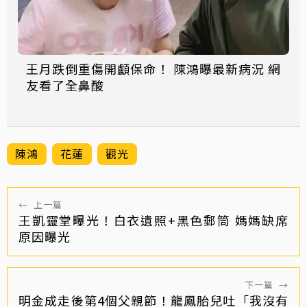
王月跌倒重傷開顱保命！ 陳鴻曝最新病況 網
友看了全鼻酸
陳鴻
花蓮
觀光
←
上一篇
王凱靈堂曝光！白衣遺照+黑色郵筒 媽媽缺席
原因曝光
下一篇
→
明金成走後第4個父親節！龍鳳胎兒吐「我沒有