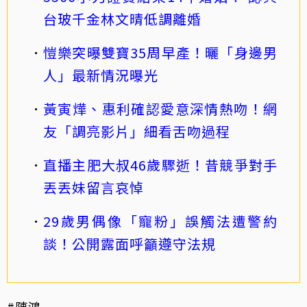
台玻千金林文晴低調離婚
愷樂突曝雙寶35周早產！曬「身邊男
人」最新情況曝光
黃寅燁、惠利確認愛意深情熱吻！網
友「調亮影片」細看舌吻過程
直播主肥大叔46歲驟逝！昔競爭對手
丟丟妹留言哀悼
29歲男偶像「寵粉」誤觸法遭警約
談！公開露面呼籲遵守法規
#陳鴻