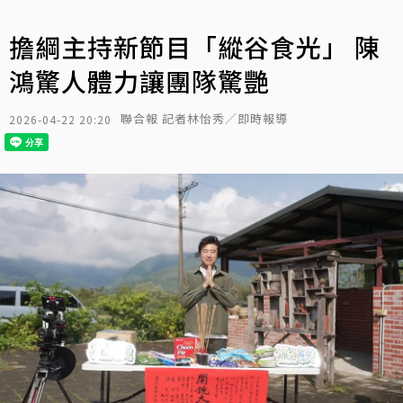
擔綱主持新節目「縱谷食光」 陳
鴻驚人體力讓團隊驚艷
聯合報 記者林怡秀／即時報導
2026-04-22 20:20