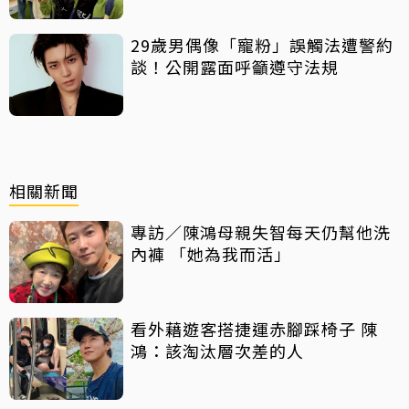
29歲男偶像「寵粉」誤觸法遭警約
談！公開露面呼籲遵守法規
相關新聞
專訪／陳鴻母親失智每天仍幫他洗
內褲 「她為我而活」
看外藉遊客搭捷運赤腳踩椅子 陳
鴻：該淘汰層次差的人