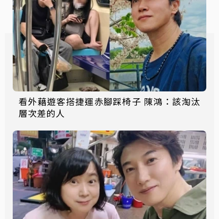
看外藉遊客搭捷運赤腳踩椅子 陳鴻：該淘汰
層次差的人