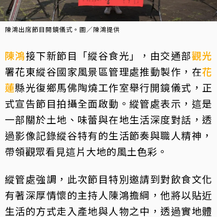
陳鴻出席節目開鏡儀式。圖／陳鴻提供
陳鴻
接下新節目「縱谷食光」，由交通部
觀光
署花東縱谷國家風景區管理處推動製作，在
花
蓮
縣光復鄉馬佛陶燒工作室舉行開鏡儀式，正
式宣告節目拍攝全面啟動。縱管處表示，這是
一部關於土地、味蕾與在地生活深度對話，透
過影像記錄縱谷特有的生活節奏與職人精神，
帶領觀眾看見這片大地的風土色彩。
縱管處強調，此次節目特別邀請到對飲食文化
有著深厚情懷的主持人陳鴻擔綱，他將以貼近
生活的方式走入產地與人物之中，透過實地體