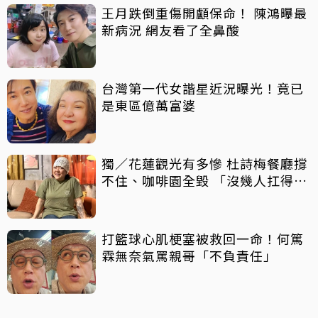
王月跌倒重傷開顱保命！ 陳鴻曝最
新病況 網友看了全鼻酸
台灣第一代女諧星近況曝光！竟已
是東區億萬富婆
獨／花蓮觀光有多慘 杜詩梅餐廳撐
不住、咖啡園全毀 「沒幾人扛得
來」
打籃球心肌梗塞被救回一命！何篤
霖無奈氣罵親哥「不負責任」