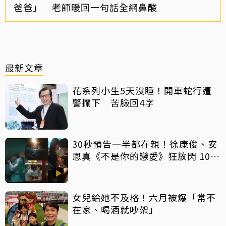
爸爸」 老師暖回一句話全網鼻酸
最新文章
花系列小生5天沒睡！開車蛇行遭
警攔下 苦臉回4字
30秒預告一半都在親！徐康俊、安
恩真《不是你的戀愛》狂放閃 10年
長跑吻戲掀熱議
女兒給她不及格！六月被爆「常不
在家、喝酒就吵架」