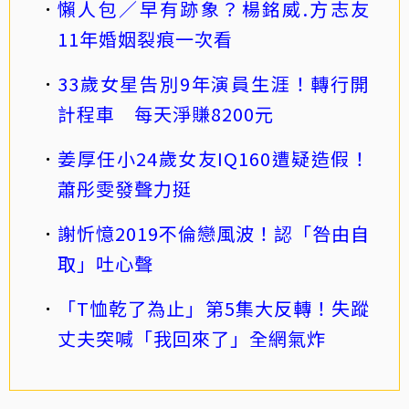
懶人包／早有跡象？楊銘威.方志友
11年婚姻裂痕一次看
33歲女星告別9年演員生涯！轉行開
計程車 每天淨賺8200元
姜厚任小24歲女友IQ160遭疑造假！
蕭彤雯發聲力挺
謝忻憶2019不倫戀風波！認「咎由自
取」吐心聲
「T恤乾了為止」第5集大反轉！失蹤
丈夫突喊「我回來了」全網氣炸