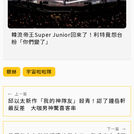
韓流帝王Super Junior回來了！利特竟怨台
粉「你們變了」
銀赫
宇宙啦啦隊
←
上一篇
邱以太新作「我的神隊友」殺青！認了鍾岳軒
最反差 大咖男神驚喜客串
下一篇
→