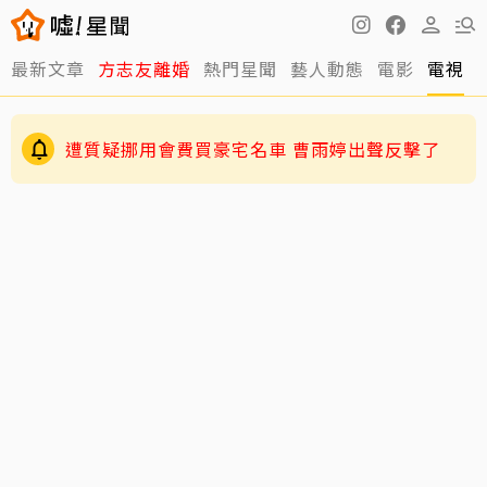
最新文章
方志友離婚
熱門星聞
藝人動態
電影
電視
遭質疑挪用會費買豪宅名車 曹雨婷出聲反擊了
伊能靜認了「逼」小哈利參加陸綜！背後原因超
暖心