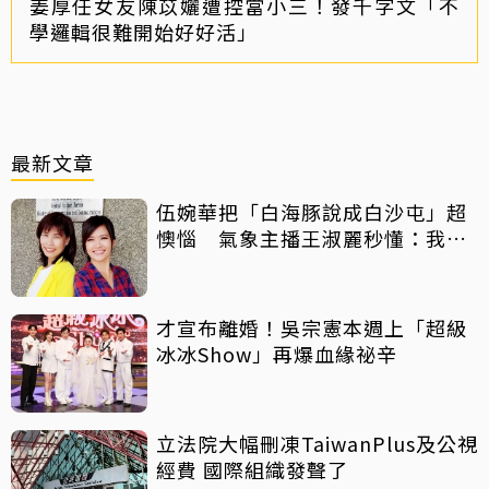
姜厚任女友陳苡孋遭控當小三！發千字文「不
學邏輯很難開始好好活」
最新文章
伍婉華把「白海豚說成白沙屯」超
懊惱 氣象主播王淑麗秒懂：我曾
講成「星巴克」
才宣布離婚！吳宗憲本週上「超級
冰冰Show」再爆血緣祕辛
立法院大幅刪凍TaiwanPlus及公視
經費 國際組織發聲了