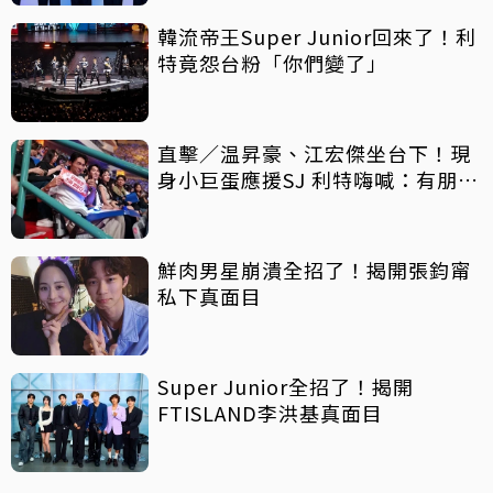
韓流帝王Super Junior回來了！利
特竟怨台粉「你們變了」
直擊／温昇豪、江宏傑坐台下！現
身小巨蛋應援SJ 利特嗨喊：有朋友
了
鮮肉男星崩潰全招了！揭開張鈞甯
私下真面目
Super Junior全招了！揭開
FTISLAND李洪基真面目