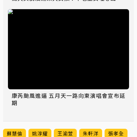
康芮颱風進逼 五月天一路向東演唱會宣布延
期
蘇慧倫
姚淳耀
王渝萱
朱軒洋
張孝全