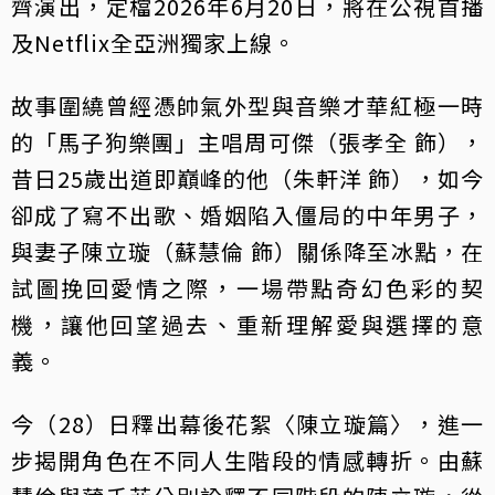
齊演出，定檔2026年6月20日，將在公視首播
及Netflix全亞洲獨家上線。
故事圍繞曾經憑帥氣外型與音樂才華紅極一時
的「馬子狗樂團」主唱周可傑（張孝全 飾），
昔日25歲出道即巔峰的他（朱軒洋 飾），如今
卻成了寫不出歌、婚姻陷入僵局的中年男子，
與妻子陳立璇（蘇慧倫 飾）關係降至冰點，在
試圖挽回愛情之際，一場帶點奇幻色彩的契
機，讓他回望過去、重新理解愛與選擇的意
義。
今（28）日釋出幕後花絮〈陳立璇篇〉，進一
步揭開角色在不同人生階段的情感轉折。由蘇