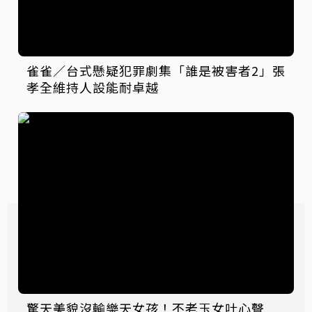
雀雀／台式懸疑犯罪劇集「誰是被害者2」張
孝全維持人設能耐卓越
驚天美貌沒輸樂天女孩！不老玉女吐心聲