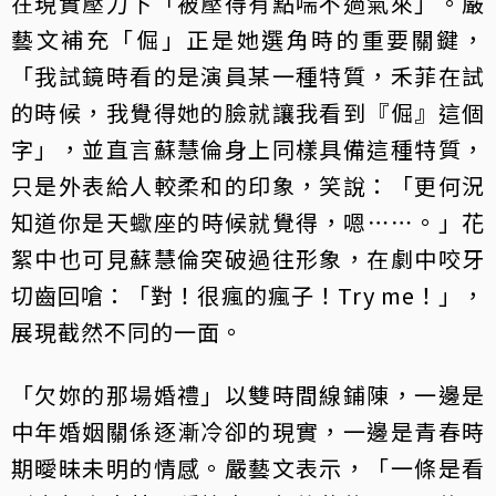
在現實壓力下「被壓得有點喘不過氣來」。嚴
藝文補充「倔」正是她選角時的重要關鍵，
「我試鏡時看的是演員某一種特質，禾菲在試
的時候，我覺得她的臉就讓我看到『倔』這個
字」，並直言蘇慧倫身上同樣具備這種特質，
只是外表給人較柔和的印象，笑說：「更何況
知道你是天蠍座的時候就覺得，嗯⋯⋯。」花
絮中也可見蘇慧倫突破過往形象，在劇中咬牙
切齒回嗆：「對！很瘋的瘋子！Try me！」，
展現截然不同的一面。
「欠妳的那場婚禮」以雙時間線鋪陳，一邊是
中年婚姻關係逐漸冷卻的現實，一邊是青春時
期曖昧未明的情感。嚴藝文表示，「一條是看