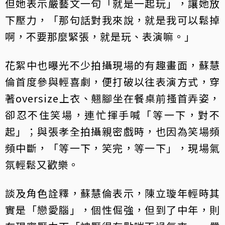
但她表示嚴藝文一句「就是一起玩」，讓她放
下壓力，「那句話對我來說，就是我可以鬆掉
啊，不要那麼緊張，就是玩、表演嘛。」
花絮中也曝光不少拍攝現場的有趣畫面，蘇慧
倫首度參與輕喜劇，便打破以往表演方式，穿
著oversize上衣、翹腳坐在餐桌前搔首弄姿，
卻忍不住笑場，連忙揮手喊「等一下，對不
起」；與張孝全拍攝親密戲時，也因為笑場頻
頻中斷，「等一下，笑完，等一下」，現場氣
氛輕鬆又歡樂。
談及角色詮釋，蘇慧倫表示，陳立璇年輕時其
實是「戀愛腦」，個性倔強，但到了中年，則