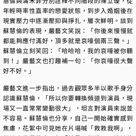
慧倫與蒲禾菲分別詮釋不同階段的陳立璇，從
年輕時率性直率的戀愛狀態，到步入婚姻後在
現實壓力中逐漸壓抑與掙扎，層次鮮明。談到
蘇慧倫的表現，嚴藝文笑說：「你後來慢慢就
都能夠應付滿好，頂多就是哀嚎個兩三聲。」
蘇慧倫立刻笑回：「哈哈哈，我的哀嚎被你聽
到！」嚴藝文也打趣補一句：「你哀嚎很大聲
好不好。」
嚴藝文進一步指出，過去觀眾多半以歌手身分
認識蘇慧倫，「所以你要轉換頻道到演員，現
場又一直常常變動很大」，坦言對演員來說並
不容易。蘇慧倫也分享，自己一開始確實感到
焦慮，花絮中可見她在片場喊「救救我啊」，