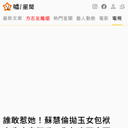
最新文章
方志友離婚
熱門星聞
藝人動態
電影
電視
誰敢惹她！蘇慧倫拋玉女包袱