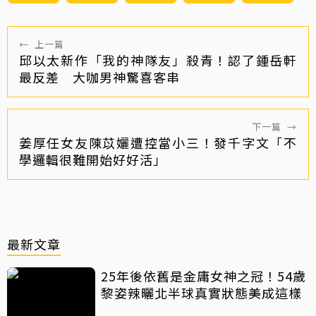
←
上一篇
邱以太新作「我的神隊友」殺青！認了鍾岳軒
最反差 大咖男神驚喜客串
下一篇
→
姜厚任女友陳苡孋遭控當小三！發千字文「不
學邏輯很難開始好好活」
最新文章
25年後依舊是金庸女神之冠！54歲
黎姿辣曬北半球真實狀態美成這樣