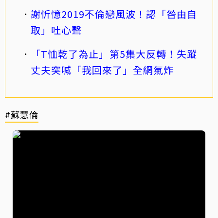
謝忻憶2019不倫戀風波！認「咎由自
取」吐心聲
「T恤乾了為止」第5集大反轉！失蹤
丈夫突喊「我回來了」全網氣炸
#蘇慧倫