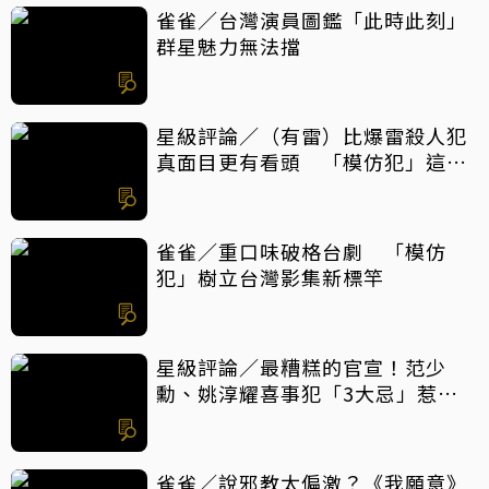
雀雀／台灣演員圖鑑「此時此刻」
群星魅力無法擋
星級評論／（有雷）比爆雷殺人犯
真面目更有看頭 「模仿犯」這件
事最震撼
雀雀／重口味破格台劇 「模仿
犯」樹立台灣影集新標竿
星級評論／最糟糕的官宣！范少
勳、姚淳耀喜事犯「3大忌」惹眾
怒
雀雀／說邪教太偏激？《我願意》