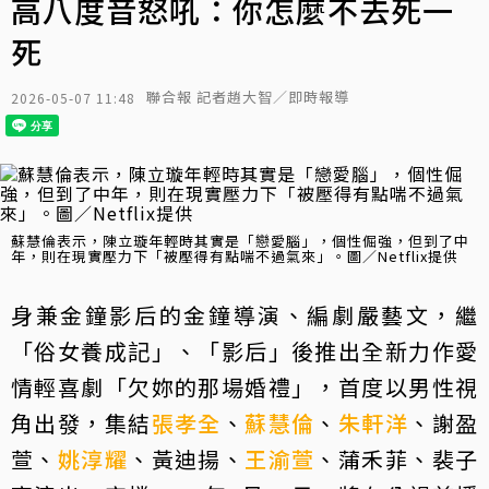
高八度音怒吼：你怎麼不去死一
死
聯合報 記者趙大智／即時報導
2026-05-07 11:48
蘇慧倫表示，陳立璇年輕時其實是「戀愛腦」，個性倔強，但到了中
年，則在現實壓力下「被壓得有點喘不過氣來」。圖／Netflix提供
身兼金鐘影后的金鐘導演、編劇嚴藝文，繼
「俗女養成記」、「影后」後推出全新力作愛
情輕喜劇「欠妳的那場婚禮」，首度以男性視
角出發，集結
張孝全
、
蘇慧倫
、
朱軒洋
、謝盈
萱、
姚淳耀
、黃迪揚、
王渝萱
、蒲禾菲、裴子