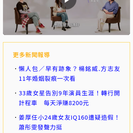
更多新聞報導
懶人包／早有跡象？楊銘威.方志友
11年婚姻裂痕一次看
33歲女星告別9年演員生涯！轉行開
計程車 每天淨賺8200元
姜厚任小24歲女友IQ160遭疑造假！
蕭彤雯發聲力挺