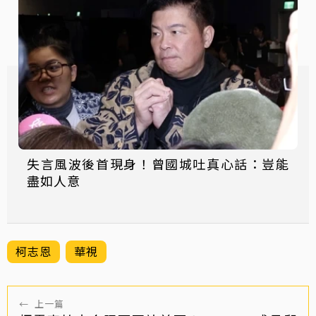
失言風波後首現身！曾國城吐真心話：豈能
盡如人意
柯志恩
華視
←
上一篇