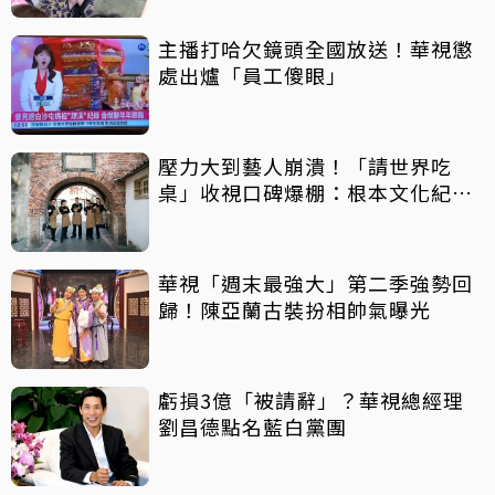
主播打哈欠鏡頭全國放送！華視懲
處出爐「員工傻眼」
壓力大到藝人崩潰！「請世界吃
桌」收視口碑爆棚：根本文化紀錄
片
華視「週末最強大」第二季強勢回
歸！陳亞蘭古裝扮相帥氣曝光
虧損3億「被請辭」？華視總經理
劉昌德點名藍白黨團