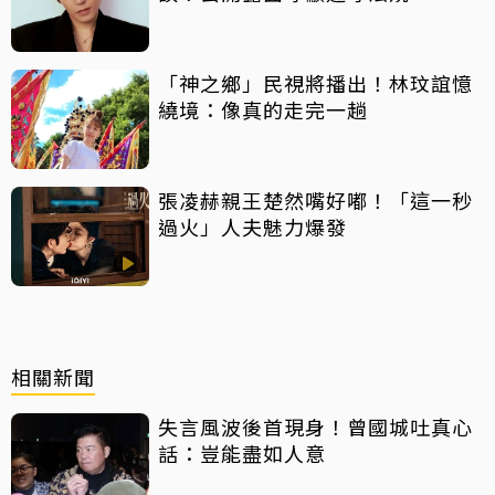
「神之鄉」民視將播出！林玟誼憶
繞境：像真的走完一趟
張凌赫親王楚然嘴好嘟！「這一秒
過火」人夫魅力爆發
相關新聞
失言風波後首現身！曾國城吐真心
話：豈能盡如人意