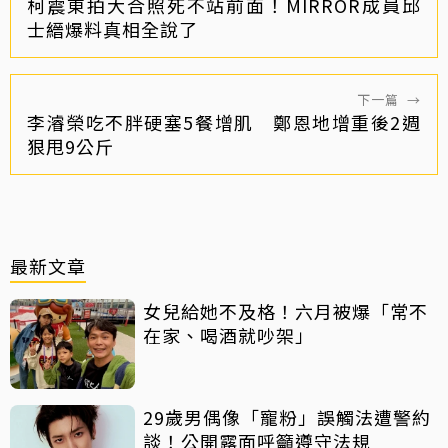
柯震東拍大合照死不站前面！MIRROR成員邱
士縉爆料真相全說了
下一篇
→
李濬榮吃不胖硬塞5餐增肌 鄭恩地增重後2週
狠甩9公斤
最新文章
女兒給她不及格！六月被爆「常不
在家、喝酒就吵架」
29歲男偶像「寵粉」誤觸法遭警約
談！公開露面呼籲遵守法規