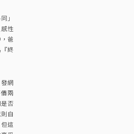
略同」
聖感性
中，爸
為『終
引發網
評價兩
問是否
城則自
，但這