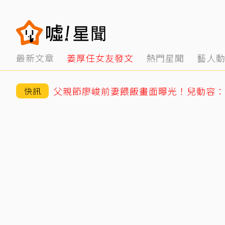
最新文章
姜厚任女友發文
熱門星聞
藝人
父親節廖峻前妻餵飯畫面曝光！兒動容：
快訊