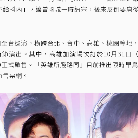
不給抖內」，讓曾國城一時語塞，後來反倒要唐
開全台巡演，橫跨台北、台中、高雄、桃園等地
術節演出。其中，高雄加演場次訂於10月31日
3:00正式啟售。「英雄所賤略同」目前推出限時早鳥
n售票網。