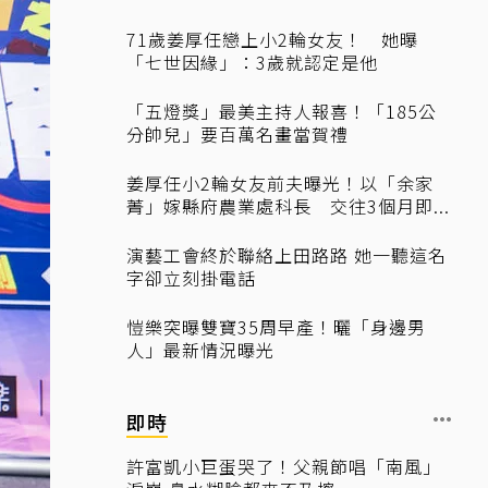
71歲姜厚任戀上小2輪女友！ 她曝
「七世因緣」：3歲就認定是他
「五燈獎」最美主持人報喜！「185公
分帥兒」要百萬名畫當賀禮
姜厚任小2輪女友前夫曝光！以「余家
菁」嫁縣府農業處科長 交往3個月即...
演藝工會終於聯絡上田路路 她一聽這名
字卻立刻掛電話
愷樂突曝雙寶35周早產！曬「身邊男
人」最新情況曝光
即時
許富凱小巨蛋哭了！父親節唱「南風」