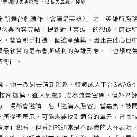
中表現的硬漢風格。記者沈昱嘉／攝影
全新舞台劇續作「會演是英雄2」之「英雄所賤
理念與內容亮點，提到對「英雄」的想像，唐從
家，爸爸親手打造一個違章建築，因此在他心目
候最欣賞的是布魯斯威利的英雄形象，「也想成
滿嚮往。
錢，她一改過去清新形象，轉戰成人平台SWAG
按摩撫摸，雖人氣飆升成為流量密碼，但外界
每一場都會邀請一名「巡演大賤客」當嘉賓，被
的唐從聖表示，可能需要找到適合的單元，曾國
角度」觀看，但看到的通常是不認識的人在表演