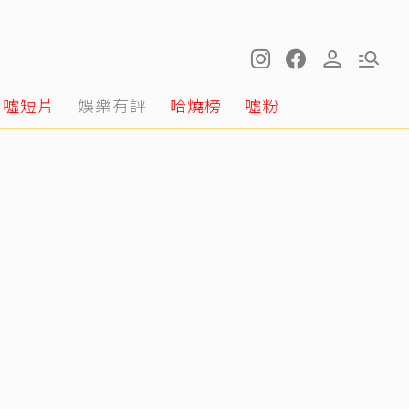
噓短片
娛樂有評
哈燒榜
噓粉