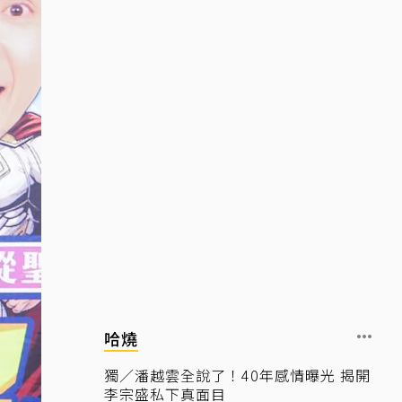
哈燒
獨／潘越雲全說了！40年感情曝光 揭開
李宗盛私下真面目