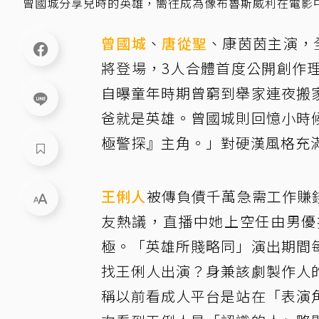
曾國城分享兒時的英雄，嚮往成為像布魯斯威利在電影
曾國城
、
唐從聖
、康茵茵主演，
將登場，3人合體首度公開創作
自曝童年時期曾窮到舉家連夜搬
爸就是英雄。曾國城則回憶小時
極警探』主角。」對硬漢風格充
王俐人
被傳負債千萬急需工作賺
友熱議，直播中她上空任由男優
極。「英雄所賤略同」演出期間
找王俐人出演？身兼該劇製作人
稱以前看成人平台是站在「表演