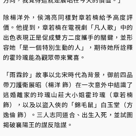
除楊洋外，侯鴻亮同樣對章若楠給予高度評
價。他提到，章若楠在電視劇「凡人歌」中的
出色表現正是促成雙方二度攜手的關鍵，並形
容她「是一個特別生動的人」，期待她所詮釋
的霍玲瓏能為觀眾帶來驚喜。
「雨霖鈴」故事以北宋時代為背景，御前四品
帶刀護衛展昭（楊洋 飾）在一次意外中結識了
逃婚離家的玲瓏山莊大小姐霍玲瓏（章若楠
飾），以及以盜入俠的「錦毛鼠」白玉堂（方
逸倫 飾）。三人志同道合、出生入死，並試圖
揭破襄陽王的謀反陰謀。