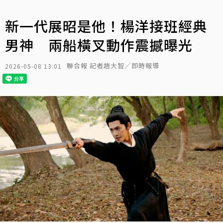
新一代展昭是他！楊洋接班經典
男神 兩船橫叉動作震撼曝光
聯合報 記者趙大智／即時報導
2026-05-08 13:01