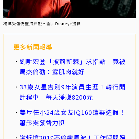
楊洋受傷仍堅持拍戲。圖／Disney+提供
更多新聞報導
劉畊宏登「披荊斬棘」求指點 竟被
周杰倫勸：露肌肉就好
33歲女星告別9年演員生涯！轉行開
計程車 每天淨賺8200元
姜厚任小24歲女友IQ160遭疑造假！
蕭彤雯發聲力挺
謝忻憶2019不倫戀風波！工作瞬間歸