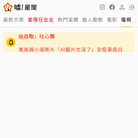
最新文章
姜厚任女友
熱門星聞
藝人動態
電影
電視
老高與小茉新片「AI圖片也沒了」全程黑底白
字 網驚：直接變Podcast
謝忻憶2019不倫戀風波！工作瞬間歸零 認「咎
由自取」吐心聲