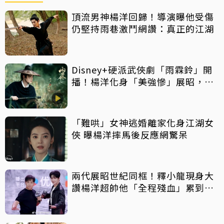
頂流男神楊洋回歸！導演曝他受傷
仍堅持雨巷激鬥網讚：真正的江湖
Disney+硬派武俠劇「雨霖鈴」開
播！楊洋化身「美強慘」展昭，3
大亮點一次看
「難哄」女神逃婚離家化身江湖女
俠 曝楊洋摔馬後反應網驚呆
兩代展昭世紀同框！釋小龍現身大
讚楊洋超帥他「全程殘血」累到
爆！