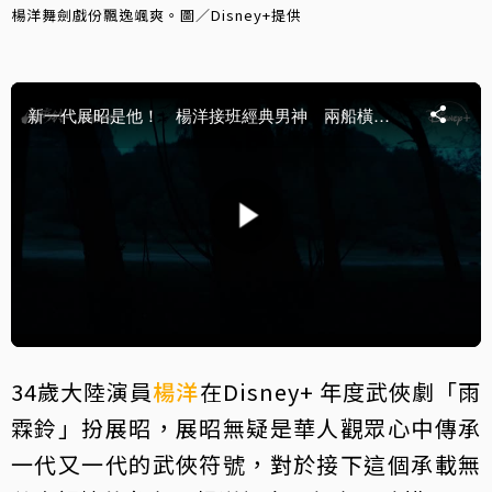
楊洋舞劍戲份飄逸颯爽。圖／Disney+提供
34歲大陸演員
楊洋
在Disney+ 年度武俠劇「雨
霖鈴」扮展昭，展昭無疑是華人觀眾心中傳承
一代又一代的武俠符號，對於接下這個承載無