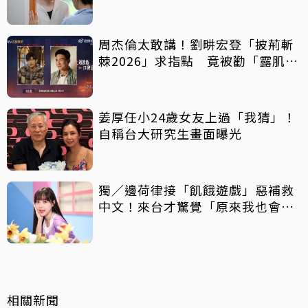
丈夫突喊「我回來了」全網氣炸
周杰倫太敢講！劉畊宏登「披荊斬
棘2026」求指點 竟被勸「露肌肉
就好」
姜厚任小24歲女友上過「我猜」！
自稱台大研究生畫面曝光
獨／邊荷律接「飢餓遊戲」惡補救
中文！來台才驚覺「原來我也會
胖」
相關新聞