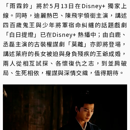
「雨霖鈴」將於5月13日在Disney+ 獨家上
線。同時，迪麗熱巴、陳飛宇領銜主演，講述
四百歲鬼王與少年將軍宿命糾纏的話題戲劇
「白日提燈」已在Disney+ 熱播中；由白鹿、
丞磊主演的古裝權謀劇「莫離」亦即將登場，
講述葉府的長女被迫與身負殘疾的王爺成婚，
兩人從相互試探、各懷復仇之志，到並肩破
局、生死相依，權謀與深情交織，值得期待。