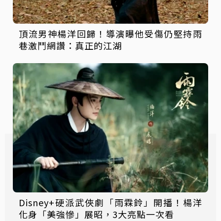
頂流男神楊洋回歸！導演曝他受傷仍堅持雨
巷激鬥網讚：真正的江湖
Disney+硬派武俠劇「雨霖鈴」開播！楊洋
化身「美強慘」展昭，3大亮點一次看