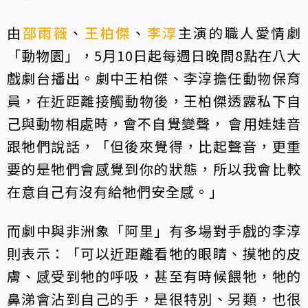
由
邵雨薇
、
王柏傑
、
李淳
主演的職人愛情劇
「動物園」，5月10日起每週日晚間8點在八大
戲劇台播出。劇中王柏傑、李淳擔任動物保育
員，在近距離接觸動物後，王柏傑透露私下自
己與動物相處時，會不自覺變聲， 會用娃娃音
跟牠們說話，「但後來覺得，比起聲音，更重
要的是牠們會感覺到你的狀態，所以我會比較
在意自己有沒有給牠們安全感。」
而劇中與非洲象「阿里」有多場對手戲的李淳
則表示：「可以近距離看牠的眼睛、摸牠的皮
膚、感受到牠的呼吸，甚至有時候餵牠，牠的
鼻涕會沾到自己的手，是很特別、另類，也很