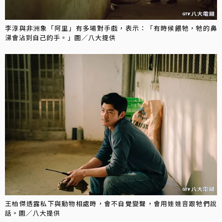
李淳與非洲象「阿里」有多場對手戲，表示：「有時候餵牠，牠的鼻
涕會沾到自己的手。」圖／八大提供
王柏傑透露私下與動物相處時，會不自覺變聲，會用娃娃音跟牠們說
話。圖／八大提供