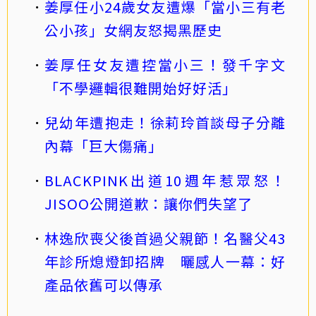
姜厚任小24歲女友遭爆「當小三有老
公小孩」女網友怒揭黑歷史
姜厚任女友遭控當小三！發千字文
「不學邏輯很難開始好好活」
兒幼年遭抱走！徐莉玲首談母子分離
內幕「巨大傷痛」
BLACKPINK出道10週年惹眾怒！
JISOO公開道歉：讓你們失望了
林逸欣喪父後首過父親節！名醫父43
年診所熄燈卸招牌 曬感人一幕：好
產品依舊可以傳承