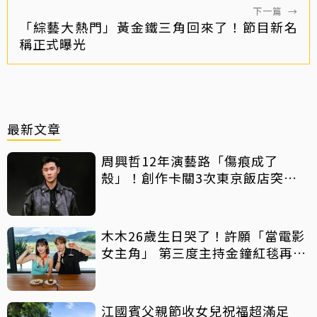
下一篇
→
「綜藝大熱門」黃金鐵三角回來了！節目新名
稱正式曝光
最新文章
周興哲12年演藝路「傷痕成了
殼」！創作卡關3次東京飯店突找
回靈感
木木26歲生日哭了！許願「當電影
女主角」 第三度主持金鐘紅毯再喊
話
江國賓父親節收女兒祝福超滿足