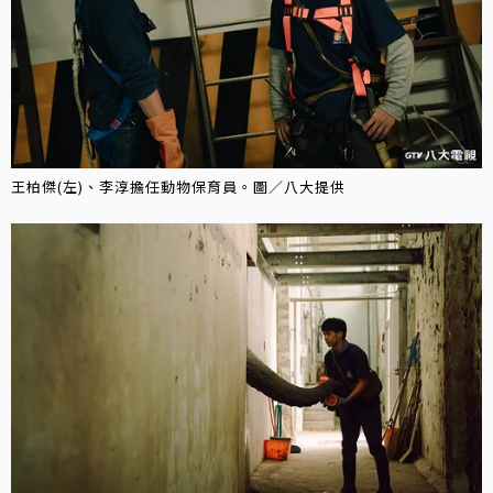
王柏傑(左)、李淳擔任動物保育員。圖／八大提供