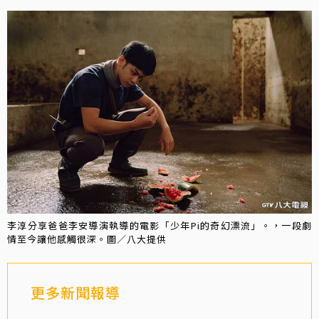
李淳分享爸爸李安導演執導的電影「少年Pi的奇幻漂流」。，一段劇
情至今讓他感觸很深。圖／八大提供
更多新聞報導