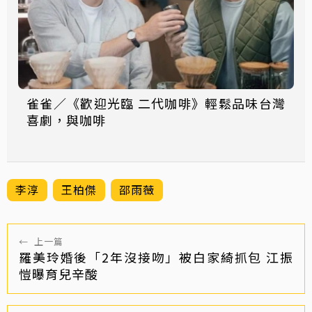
雀雀／《歡迎光臨 二代咖啡》輕鬆品味台灣
喜劇，與咖啡
李淳
王柏傑
邵雨薇
←
上一篇
羅美玲婚後「2年沒接吻」被白家綺抓包 江振
愷曝育兒辛酸