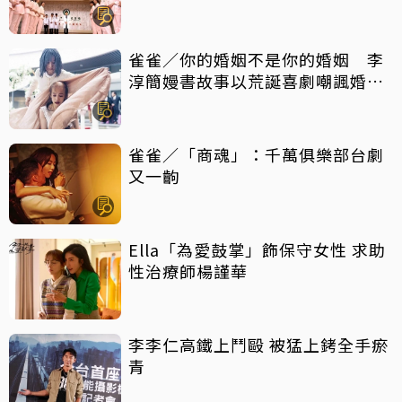
宇宙？
雀雀／你的婚姻不是你的婚姻 李
淳簡嫚書故事以荒誕喜劇嘲諷婚戀
價值
雀雀／「商魂」：千萬俱樂部台劇
又一齣
Ella「為愛鼓掌」飾保守女性 求助
性治療師楊謹華
李李仁高鐵上鬥毆 被猛上銬全手瘀
青