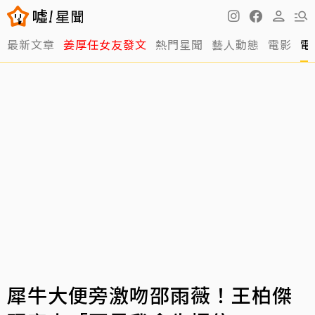
最新文章
姜厚任女友發文
熱門星聞
藝人動態
電影
電
犀牛大便旁激吻邵雨薇！王柏傑