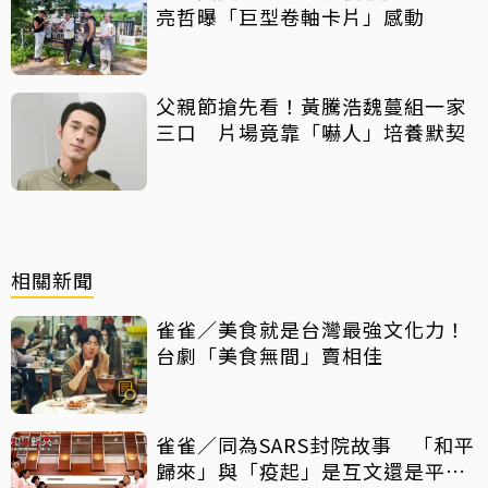
亮哲曝「巨型卷軸卡片」感動
父親節搶先看！黃騰浩魏蔓組一家
三口 片場竟靠「嚇人」培養默契
相關新聞
雀雀／美食就是台灣最強文化力！
台劇「美食無間」賣相佳
雀雀／同為SARS封院故事 「和平
歸來」與「疫起」是互文還是平行