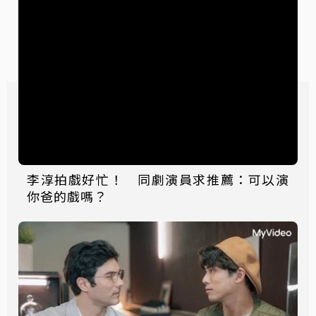
李淳拍戲好忙！ 同劇演員求推薦：可以演
你爸的戲嗎？