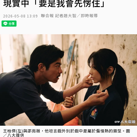
現實中「要是我會先愣住」
聯合報 記者趙大智／即時報導
2026-05-08 13:09
王柏傑(左)與邵雨薇，他坦言戲外別於戲中是屬於偏慢熱的類型。圖
／八大提供