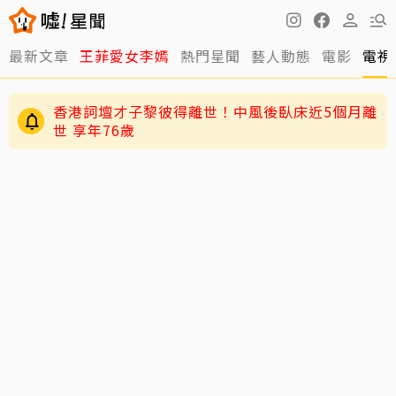
最新文章
王菲愛女李嫣
熱門星聞
藝人動態
電影
電視
香港詞壇才子黎彼得離世！中風後臥床近5個月離
世 享年76歲