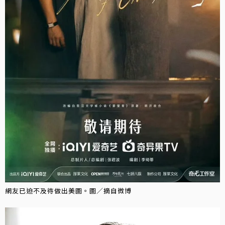
網友已迫不及待做出美圖。圖／摘自微博