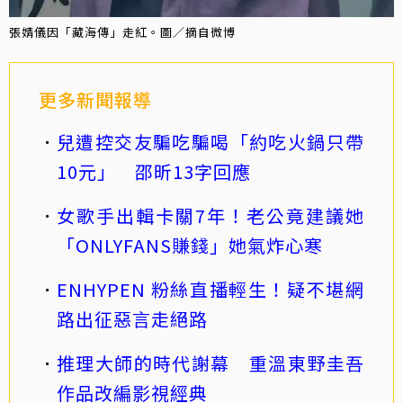
張婧儀因「藏海傳」走紅。圖／摘自微博
更多新聞報導
兒遭控交友騙吃騙喝「約吃火鍋只帶
10元」 邵昕13字回應
女歌手出輯卡關7年！老公竟建議她
「ONLYFANS賺錢」她氣炸心寒
ENHYPEN 粉絲直播輕生！疑不堪網
路出征惡言走絕路
推理大師的時代謝幕 重溫東野圭吾
作品改編影視經典