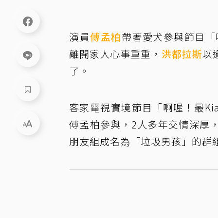
演員
傅孟柏
帶著愛犬參與節目「啊
離開家人心事重重，
洪都拉斯
以
了。
客家電視實境節目「啊喔！最Ki
傅孟柏參與，2人多年交情深厚
朋友組成名為「垃圾男孩」的群