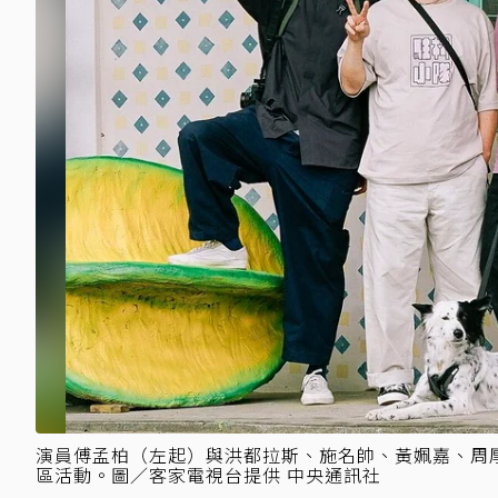
演員傅孟柏（左起）與洪都拉斯、施名帥、黃姵嘉、周厚
區活動。圖／客家電視台提供 中央通訊社