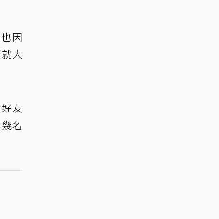
柏也因
下就大
的好友
與幾名