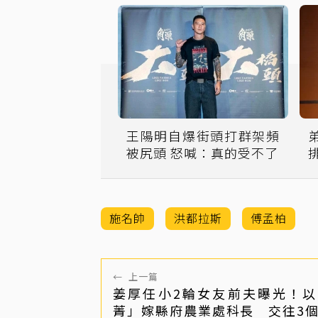
王陽明自爆街頭打群架頻
弟
被尻頭 怒喊：真的受不了
施名帥
洪都拉斯
傅孟柏
←
上一篇
姜厚任小2輪女友前夫曝光！以
菁」嫁縣府農業處科長 交往3