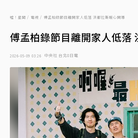
噓！星聞
電視
傅孟柏錄節目離開家人低落 洪都拉斯暖心開導
傅孟柏錄節目離開家人低落 
中央社 台北8日電
2026-05-09 03:26