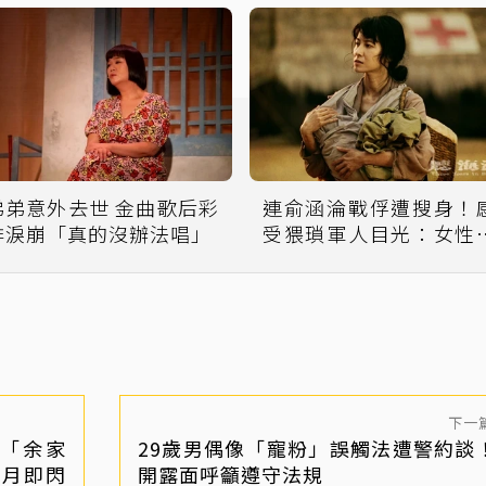
弟意外去世 金曲歌后彩
連俞涵淪戰俘遭搜身！
排淚崩「真的沒辦法唱」
受猥瑣軍人目光：女性
獵物
下一
「余家
29歲男偶像「寵粉」誤觸法遭警約談
個月即閃
開露面呼籲遵守法規