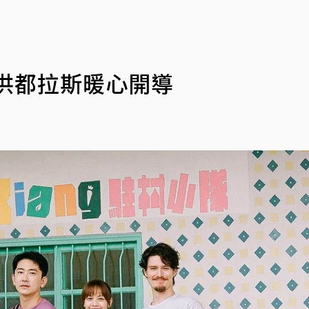
洪都拉斯暖心開導