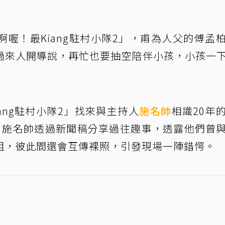
喔！最Kiang駐村小隊2」，甫為人父的傅孟
過來人開導說，再忙也要抽空陪伴小孩，小孩一
ang駐村小隊2」找來與主持人
施名帥
相識20年
，施名帥透過新聞稿分享過往趣事，透露他們曾
組，彼此間還會互傳裸照，引發現場一陣錯愕。