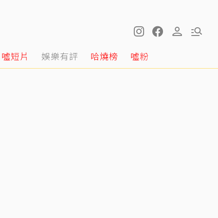
噓短片
娛樂有評
哈燒榜
噓粉