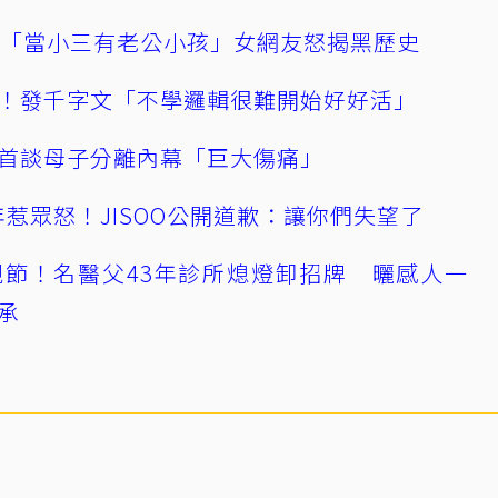
爆「當小三有老公小孩」女網友怒揭黑歷史
！發千字文「不學邏輯很難開始好好活」
首談母子分離內幕「巨大傷痛」
0週年惹眾怒！JISOO公開道歉：讓你們失望了
節！名醫父43年診所熄燈卸招牌 曬感人一
承