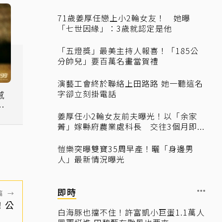
71歲姜厚任戀上小2輪女友！ 她曝
「七世因緣」：3歲就認定是他
「五燈獎」最美主持人報喜！「185公
分帥兒」要百萬名畫當賀禮
演藝工會終於聯絡上田路路 她一聽這名
字卻立刻掛電話
感
如
姜厚任小2輪女友前夫曝光！以「余家
菁」嫁縣府農業處科長 交往3個月即...
愷樂突曝雙寶35周早產！曬「身邊男
人」最新情況曝光
即時
篇
→
！公
白海豚也擋不住！許富凱小巨蛋1.1萬人