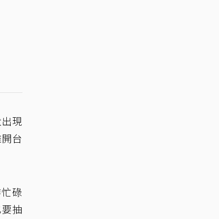
犬出現
離開台
作忙碌
也要抽