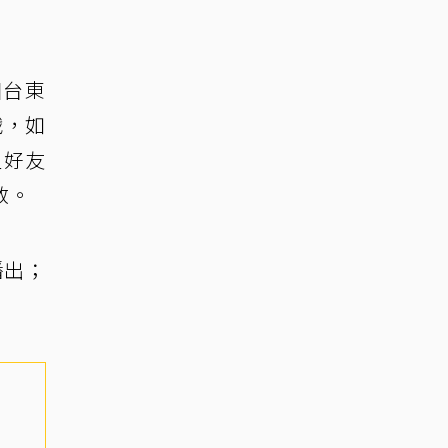
個台東
戰，如
星好友
教。
播出；