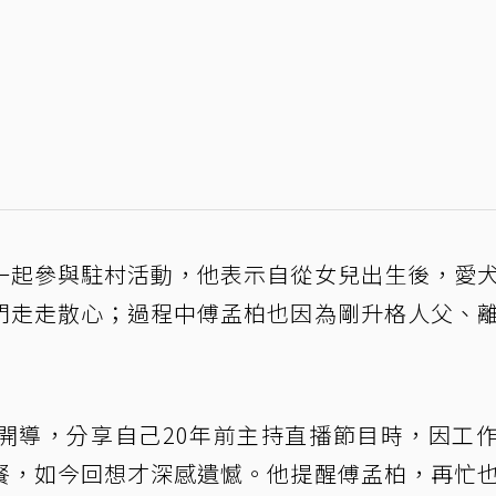
一起參與駐村活動，他表示自從女兒出生後，愛
門走走散心；過程中傅孟柏也因為剛升格人父、
開導，分享自己20年前主持直播節目時，因工
餐，如今回想才深感遺憾。他提醒傅孟柏，再忙