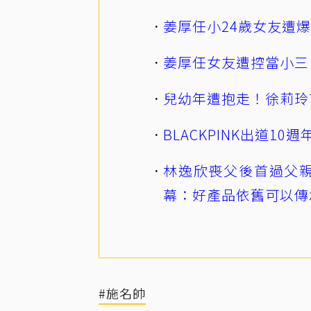
姜厚任小24歲女友遭
姜厚任女友遭控當小三
兒幼年遭抱走！徐莉玲
BLACKPINK出道1
林逸欣喪父後首過父親
幕：好產品依舊可以傳
#施名帥