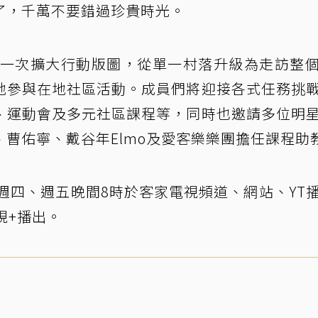
了，千萬不要錯過珍貴時光。
」這一次擴大行動版圖，從單一村落升級為走訪整
地參與在地社區活動。成員們將迎接各式任務挑
、運動會及多元社區課程等，同時也邀請多位明
曹佑寧、戴谷年Elmo及愛客樂樂團擔任課程助
每週四、週五晚間8時於客家電視頻道、網站、YT
視+播出。