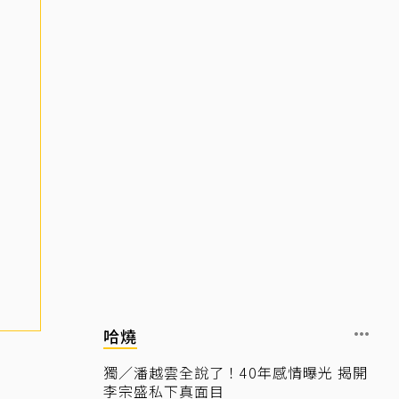
哈燒
獨／潘越雲全說了！40年感情曝光 揭開
李宗盛私下真面目