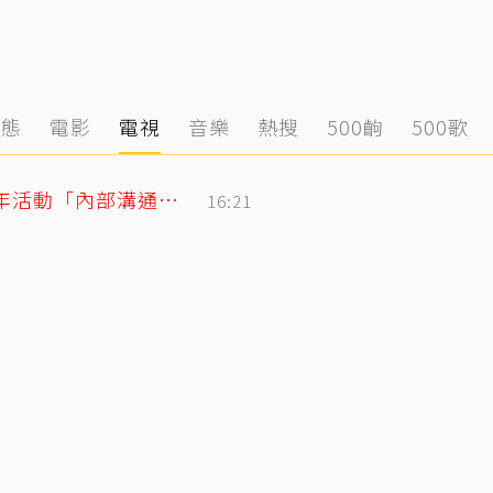
動態
電影
電視
音樂
熱搜
500齣
500歌
BLACKPINK合體直播再道歉！認了10週年活動「內部溝通出問題」
16:21