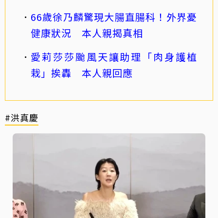
66歲徐乃麟驚現大腸直腸科！外界憂
健康狀況 本人親揭真相
愛莉莎莎颱風天讓助理「肉身護植
栽」挨轟 本人親回應
#洪真慶