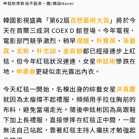
申鉉彬慘跌站不起來。圖/摘自Naver
韓國影視盛典「第62屆
百想藝術大賞
」將於今
天在首爾三成洞 COEX D 館登場。今年電視、
電影部門競爭激烈，稍早
潤娥
、
朴寶英
、
孫藝
真
、
玄彬
、
朴志訓
、
金高銀
都已經接連步上紅
毯。但今年紅毯狀況連連，女星
申鉉彬
慘跌在
地，
申惠善
更疑似走光露出內衣。
今天紅毯一開始，名模出身的綜藝女星
洪真慶
就因為太瘦撐不起禮服，頻頻用手拉住胸前的
布料，避免當場走光。隨後申鉉彬因為高跟鞋
下加上長禮服，直接慘摔在紅毯正中間，一度
無法自己站起，靠著紅毯主持人攙扶才勉強起