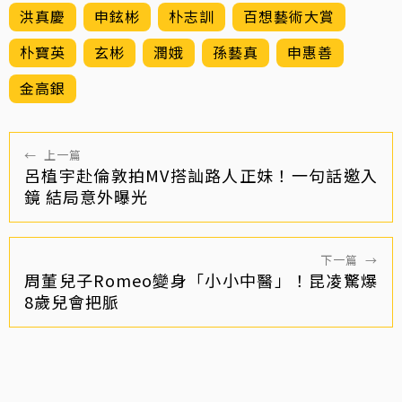
洪真慶
申鉉彬
朴志訓
百想藝術大賞
朴寶英
玄彬
潤娥
孫藝真
申惠善
金高銀
←
上一篇
呂植宇赴倫敦拍MV搭訕路人正妹！一句話邀入
鏡 結局意外曝光
下一篇
→
周董兒子Romeo變身「小小中醫」！昆凌驚爆
8歲兒會把脈