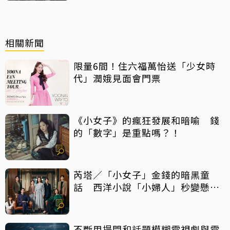
相關新聞
限量6間！住六福萬怡送「少女時
代」潤娥見面會門票
《小女子》的瘋狂發展和暗喻 錢
的「數字」是重點嗎？！
芮塔／「小女子」金錢的暗黑童
話 西洋小說「小婦人」秒變懸疑
推理片
不斷用提問和話題模糊電視劇與電