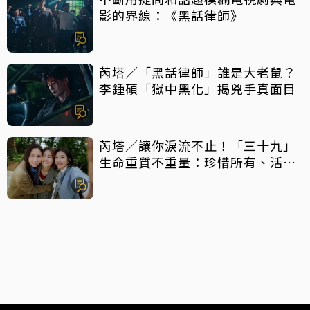
影的界線：《黑話律師》
芮塔／「黑話律師」誰是大老鼠？
李鍾碩「獄中黑化」揭兇手真面目
芮塔／讓你淚流不止！「三十九」
生命重質不重量：珍惜所有、活在
當下