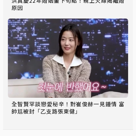
洪真慶22年婚姻畫下句點！親上火線揭離婚
原因
全智賢罕談戀愛秘辛！對崔俊赫一見鍾情 富
帥尪被封「乙支路張東健」