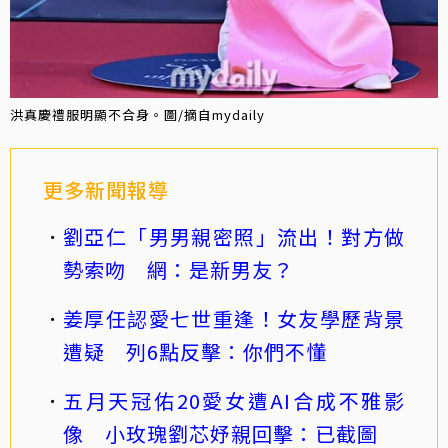
洪真慶禮服明顯不合身。圖/摘自mydaily
更多新聞報導
劉亞仁「男男親密照」流出！對方做
勢索吻 網：是新男友？
姜厚任認愛七世重逢！女友學歷背景
遭疑 列6點反擊：你們不懂
五月天冠佑20愛女遭AI合成不雅影
像 小玫瑰劉芯妤親回擊：已截圖