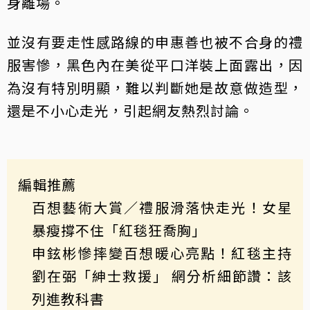
身離場。
並沒有要走性感路線的申惠善也被不合身的禮
服害慘，黑色內在美從平口洋裝上面露出，因
為沒有特別明顯，難以判斷她是故意做造型，
還是不小心走光，引起網友熱烈討論。
編輯推薦
百想藝術大賞／禮服滑落快走光！女星
暴瘦撐不住「紅毯狂喬胸」
申鉉彬慘摔變百想暖心亮點！紅毯主持
劉在弼「紳士救援」 網分析細節讚：該
列進教科書