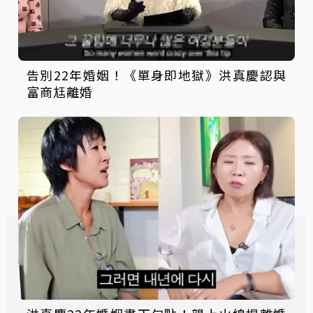
告別22年婚姻！《單身即地獄》洪真慶認與
富商尪離婚