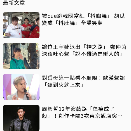
最新文章
被cue跳韓國當紅「抖胸舞」 胡瓜
變成「抖肚舞」全場笑翻
讓位王宇婕退出「神之路」 鄭仲茵
深夜吐心聲「說不難過是騙人的」
對岳母這一點看不順眼！歐漢聲認
「聽到火就上來」
周興哲12年演藝路「傷痕成了
殼」！創作卡關3次東京飯店突找
回靈感