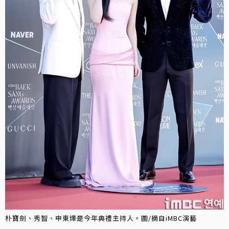
朴寶劍、秀智、申東燁是今年典禮主持人。圖/摘自iMBC演藝