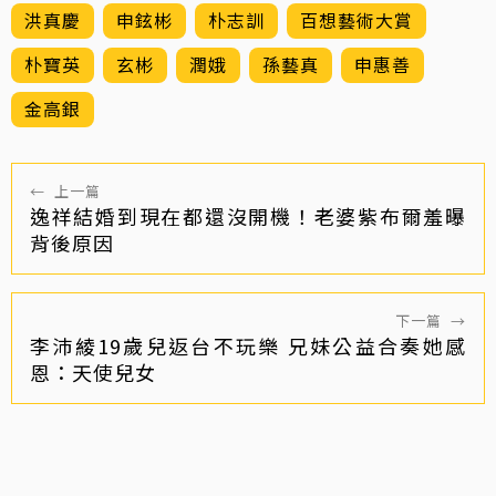
洪真慶
申鉉彬
朴志訓
百想藝術大賞
朴寶英
玄彬
潤娥
孫藝真
申惠善
金高銀
←
上一篇
逸祥結婚到現在都還沒開機！老婆紫布爾羞曝
背後原因
下一篇
→
李沛綾19歲兒返台不玩樂 兄妹公益合奏她感
恩：天使兒女