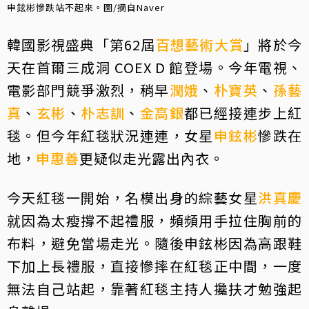
申鉉彬慘跌站不起來。圖/摘自Naver
韓國影視盛典「第62屆
百想藝術大賞
」將於今
天在首爾三成洞 COEX D 館登場。今年電視、
電影部門競爭激烈，稍早
潤娥
、
朴寶英
、
孫藝
真
、
玄彬
、
朴志訓
、
金高銀
都已經接連步上紅
毯。但今年紅毯狀況連連，女星
申鉉彬
慘跌在
地，
申惠善
更疑似走光露出內衣。
今天紅毯一開始，名模出身的綜藝女星
洪真慶
就因為太瘦撐不起禮服，頻頻用手拉住胸前的
布料，避免當場走光。隨後申鉉彬因為高跟鞋
下加上長禮服，直接慘摔在紅毯正中間，一度
無法自己站起，靠著紅毯主持人攙扶才勉強起