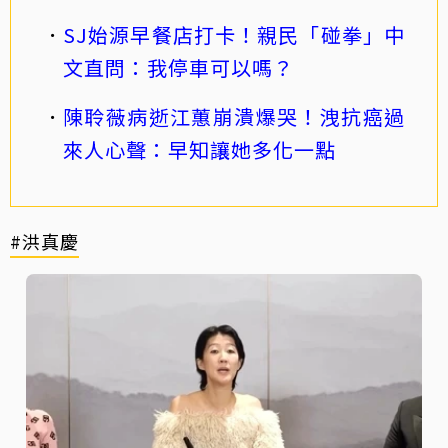
SJ始源早餐店打卡！親民「碰拳」中
文直問：我停車可以嗎？
陳聆薇病逝江蕙崩潰爆哭！洩抗癌過
來人心聲：早知讓她多化一點
#洪真慶