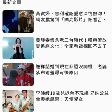
最新文章
黃寅燁、惠利確認愛意深情熱吻！
網友震驚到「調亮影片」細看舌吻
過程
賈靜雯懷念老三台時代！嘆串流改
變追劇文化：全家看電視回不去了
逸祥結婚到現在都還沒開機！老婆
紫布爾羞曝背後原因
李沛綾19歲兒返台不玩樂 兄妹公益
合奏她感恩：天使兒女