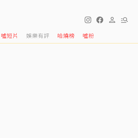
噓短片
娛樂有評
哈燒榜
噓粉