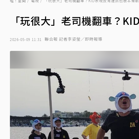
噓！星聞
電視
「玩很大」老司機翻車？KID表現反常遭抓包根本是
「玩很大」老司機翻車？KI
聯合報 記者李姿瑩／即時報導
2026-05-09 11:31