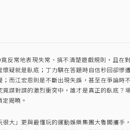
ID竟反常地表現失常、搞不清楚遊戲規則，且在
度懷疑就是臥底；丁力騏在答題時自信秒回卻慘
疑；而江宏恩則是不斷出現失誤，甚至在爭論時
究竟諜對諜的激烈衝突中，誰才是真正的臥底？
鎖定揭曉。
玩很大」更與最懂玩的運動娛樂集團大魯閣攜手