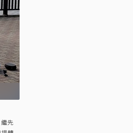
。繼先
戰場轉