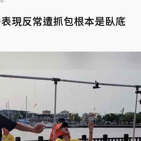
臥底
D表現反常遭抓包根本是臥底