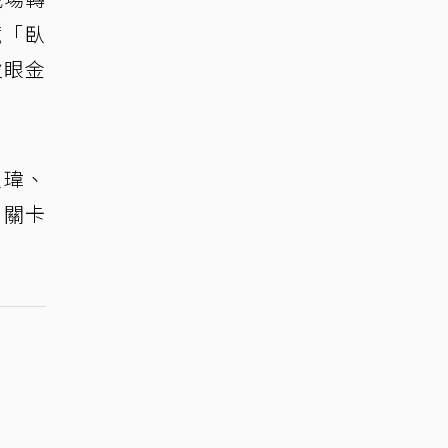
藏「臥
火眼金
家瑋、
｣關卡