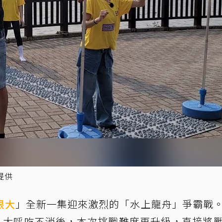
提供
很大
」全新一集迎來激烈的「水上龍舟」爭霸戰
）大呼吃不消後，本次挑戰難度再升級，直接將