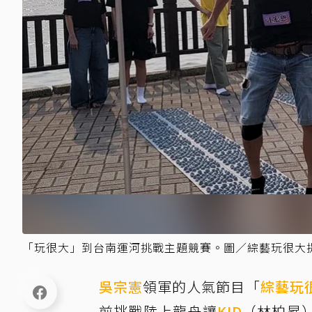
「玩很大」到台南運河挑戰主題競賽。圖／綜藝玩很大
吳宗憲
領軍的人氣節目「
綜藝玩
前挑戰陸上龍舟讓
KID
（林柏昇