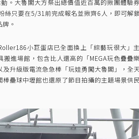
活動。大魯閣大方祭出總價值近百萬的揪團體驗
粉絲只要在5/31前完成報名並揪齊6人，即可解
品牌。
ller186小巨蛋店已全面換上「綜藝玩很大」
具搬進場館，包含比人還高的「MEGA玩色疊疊
以及升級版電流急急棒「玩娃勇闖大魯閣」，全
閣棒壘球中壢館也還原了節目拍攝的主題場景供