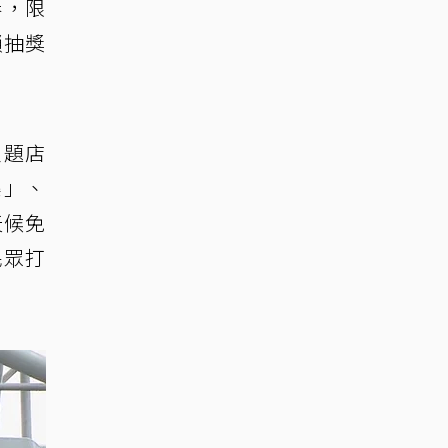
券，限
鎖抽獎
主題店
樂」、
天候免
民眾打