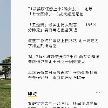
71歲姜厚任戀上小2輪女友！ 她曝
「七世因緣」：3歲就認定是他
「五燈獎」最美主持人報喜！「185公
分帥兒」要百萬名畫當賀禮
演藝工會終於聯絡上田路路 她一聽這名
字卻立刻掛電話
獨／2個小孩赴美要燒2千萬 曲艾玲嘆後
輩削價只拿她十分之一酬勞競爭
母親病逝昔日家醜再掀！侯炳瑩認封鎖
哥哥侯冠群 兩度抗癌近況曝光
即時
賈靜雯懷念老三台時代！嘆串流改變追