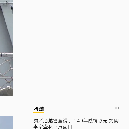
哈燒
獨／潘越雲全說了！40年感情曝光 揭開
李宗盛私下真面目