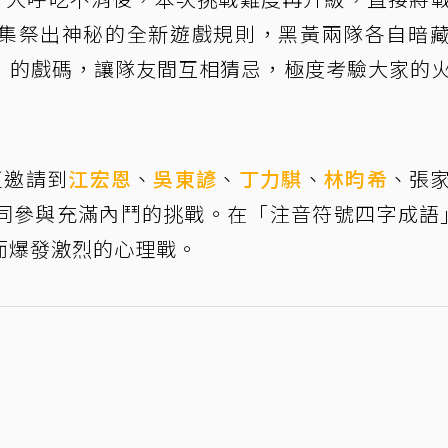
集祭出神秘的全新遊戲規則，黑黃兩隊各自暗
」的戲碼，讓隊友間互相猜忌，極度考驗大家的
更邀請到
江宏恩
、
吳東諺
、
丁力騏
、
林昀希
、張
同參與充滿內鬥的挑戰。在「注音符號四字成語
而爆發激烈的心理戰。