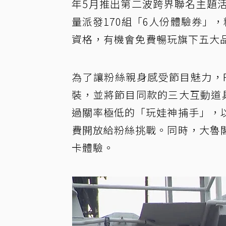
年5月推出第二波跨界聯名主題
量派發170組「6人份體驗券」，
資格，有機會免費暢玩旗下五大
為了讓粉絲親身感受節目魅力，Ro
裝，並將節目同款的三大互動道
過關率極低的「玩娃神捕手」，
費開放給粉絲挑戰。同時，大魯
卡體驗。