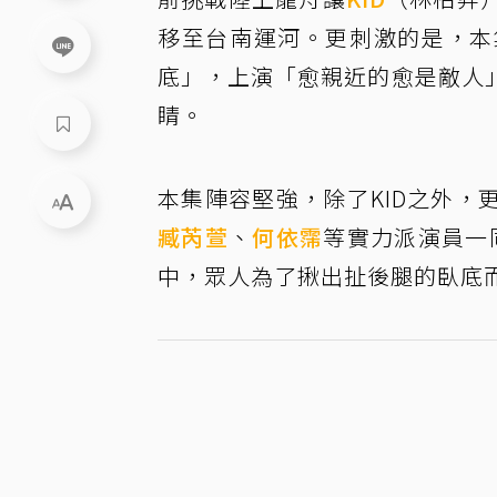
移至台南運河。更刺激的是，本
底」，上演「愈親近的愈是敵人
睛。
本集陣容堅強，除了KID之外，
臧芮萱
、
何依霈
等實力派演員一
中，眾人為了揪出扯後腿的臥底