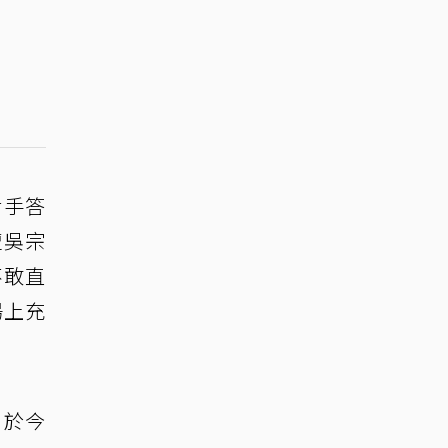
對手答
遭吳宗
不敢直
場上充
，於今