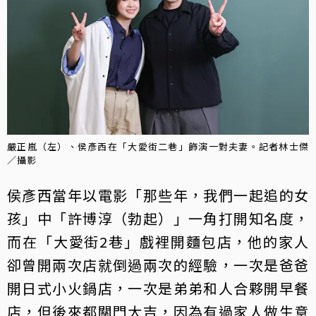
嚴正嵐（左）、侯彥西在「大愛街二巷」飾演一對夫妻。記者林士傑
／攝影
侯彥西當年以電影「那些年，我們一起追的女
孩」中「許博淳（勃起）」一角打開知名度，
而在「大愛街2巷」戲裡開麵包店，他的家人
卻曾開兩次店就倒過兩次的經驗，一次是爸爸
開日式小火鍋店，一次是弟弟和人合夥開早餐
店，但後來都關門大吉，因為有過家人做生意