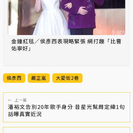
金鐘紅毯／侯彥西表現略緊張 網打趣「比曹
佑寧好」
侯彥西
嚴正嵐
大愛街2巷
←
上一篇
潘裕文告別20年歌手身分 昔星光幫周定緯1句
話曝真實近況