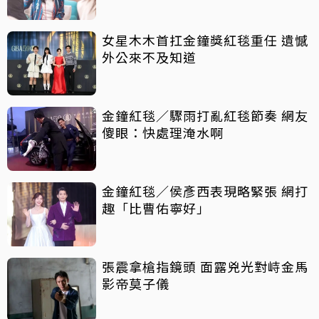
女星木木首扛金鐘獎紅毯重任 遺憾
外公來不及知道
金鐘紅毯／驟雨打亂紅毯節奏 網友
傻眼：快處理淹水啊
金鐘紅毯／侯彥西表現略緊張 網打
趣「比曹佑寧好」
張震拿槍指鏡頭 面露兇光對峙金馬
影帝莫子儀