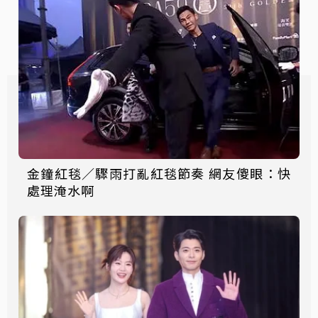
金鐘紅毯／驟雨打亂紅毯節奏 網友傻眼：快
處理淹水啊