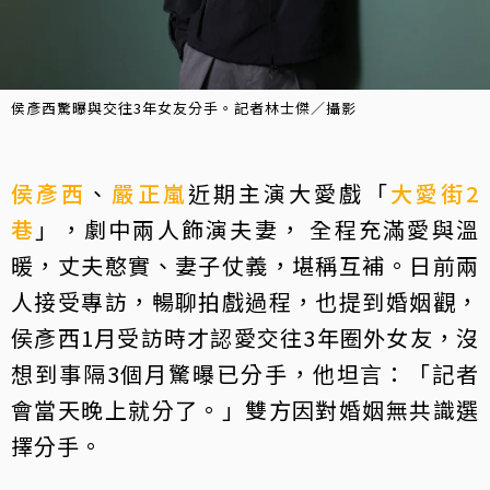
侯彥西驚曝與交往3年女友分手。記者林士傑／攝影
侯彥西
、
嚴正嵐
近期主演大愛戲「
大愛街2
巷
」，劇中兩人飾演夫妻， 全程充滿愛與溫
暖，丈夫憨實、妻子仗義，堪稱互補。日前兩
人接受專訪，暢聊拍戲過程，也提到婚姻觀，
侯彥西1月受訪時才認愛交往3年圈外女友，沒
想到事隔3個月驚曝已分手，他坦言：「記者
會當天晚上就分了。」雙方因對婚姻無共識選
擇分手。