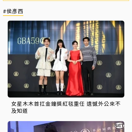
#侯彥西
女星木木首扛金鐘獎紅毯重任 遺憾外公來不
及知道