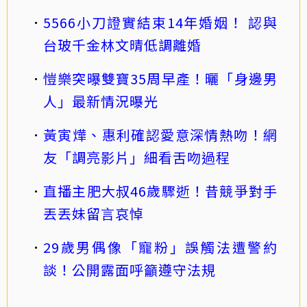
5566小刀證實結束14年婚姻！ 認與
台玻千金林文晴低調離婚
愷樂突曝雙寶35周早產！曬「身邊男
人」最新情況曝光
黃寅燁、惠利確認愛意深情熱吻！網
友「調亮影片」細看舌吻過程
直播主肥大叔46歲驟逝！昔競爭對手
丟丟妹留言哀悼
29歲男偶像「寵粉」誤觸法遭警約
談！公開露面呼籲遵守法規