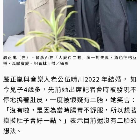
嚴正嵐（左）、侯彥西在「大愛街二巷」演一對夫妻，角色性格互
補、溫暖有愛。記者林士傑／攝影
嚴正嵐與音樂人老公伍晴川2022 年結婚， 如
今兒子4歲多，先前她出席記者會時被發現不
停地摀著肚皮，一度被懷疑有二胎，她笑言：
「沒有啦，是因為當時腸胃不舒服，所以想著
摸摸肚子會好一點。」表示目前還沒有二胎的
想法。