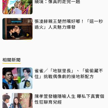
繞境：像真的走完一趟
張凌赫親王楚然嘴好嘟！「這一秒
過火」人夫魅力爆發
相關新聞
雀雀／「地獄里長」、「偷偷藏不
住」挑戰偶像劇的接地新配方
陳孝萱發糖隱喻人生 曝私下真實個
性狂聊育兒經