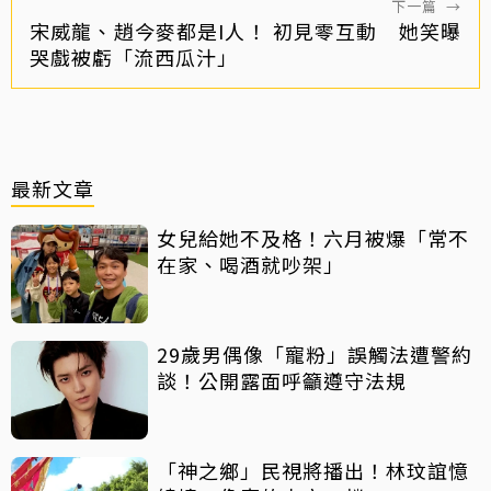
下一篇
→
宋威龍、趙今麥都是I人！ 初見零互動 她笑曝
哭戲被虧「流西瓜汁」
最新文章
女兒給她不及格！六月被爆「常不
在家、喝酒就吵架」
29歲男偶像「寵粉」誤觸法遭警約
談！公開露面呼籲遵守法規
「神之鄉」民視將播出！林玟誼憶