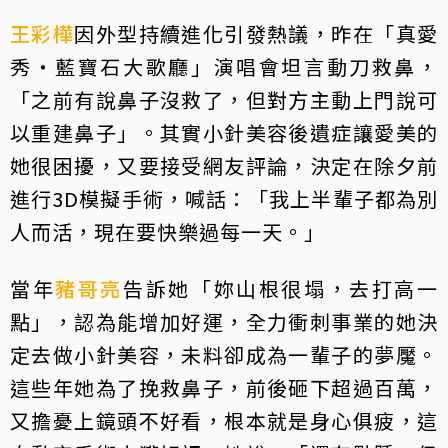
王彩樺
因外型持續進化引發熱議，昨在「真愛
秀・藍寶石大歌廳」演唱會坦言動刀救鼻，
「之前有說鼻子沒救了，但對方主動上門說可
以重建鼻子」。其實小針美容後遺症讓愛美的
她很困擾，又要接受網友評論，決定在除夕前
進行3D模擬手術，喊話：「我上半輩子都為別
人而活，現在要快樂過每一天。」
當年
豬哥亮
告訴她「妳山根很塌，去打高一
點」，認為能增加好運，全力衝刺事業的她決
定去做小針美容，未料卻成為一輩子的夢魘。
這些年她為了挽救鼻子，前後砸下超過百萬，
又擔憂上鏡頭不好看，根本就是身心俱疲，這