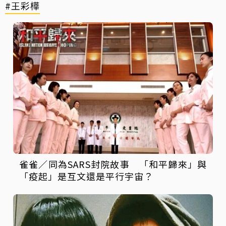
#王彩樺
雀雀／同為SARS封院故事 「和平歸來」與
「疫起」是互文還是平行宇宙？