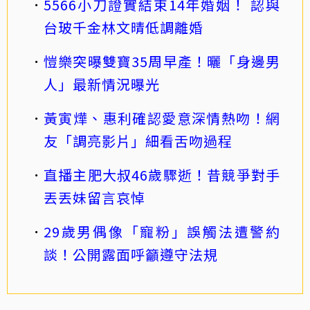
5566小刀證實結束14年婚姻！ 認與
台玻千金林文晴低調離婚
愷樂突曝雙寶35周早產！曬「身邊男
人」最新情況曝光
黃寅燁、惠利確認愛意深情熱吻！網
友「調亮影片」細看舌吻過程
直播主肥大叔46歲驟逝！昔競爭對手
丟丟妹留言哀悼
29歲男偶像「寵粉」誤觸法遭警約
談！公開露面呼籲遵守法規