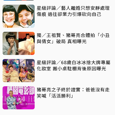
星級評論／藝人離婚只想安靜處理
傷痕 過往卻業力引爆砍向自己
獨／王祖賢、豬哥亮合體拍「小丑
與倩女」破局 真相曝光
星級評論／68歲白冰冰捨大牌專屬
化妝室 搬小桌駐棚背後原因曝光
豬哥亮之子終於證實：爸爸沒有走
笑喊「活派勝利」