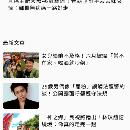
直播主肥大叔46歲驟逝！昔競爭對手丟丟妹哀
悼：輝哥無病痛一路好走
最新文章
女兒給她不及格！六月被爆「常不
在家、喝酒就吵架」
29歲男偶像「寵粉」誤觸法遭警約
談！公開露面呼籲遵守法規
「神之鄉」民視將播出！林玟誼憶
繞境：像真的走完一趟