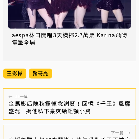
aespa林口開唱3天橫掃2.7萬票 Karina飛吻
電暈全場
王彩樺
豬哥亮
←
上一篇
金馬影后陳秋霞悼念謝賢！回憶《千王》風靡
盛況 揭他私下豪爽給鉅額小費
下一篇
→