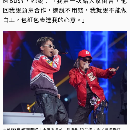
肉Bu$Y，她說：「我第一次給人家留言，他
回我說願意合作，還說不用錢，我就說不能做
白工，包紅包表達我的心意。」
王彩樺(右)邀來夯歌「西岸小法咒」原唱Bu$Y合作。圖／高流提供