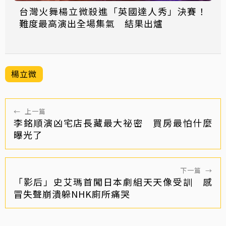
台灣火舞楊立微殺進「英國達人秀」決賽！
難度最高演出全場集氣 結果出爐
楊立微
←
上一篇
李銘順演凶宅店長藏最大祕密 買房最怕什麼
曝光了
下一篇
→
「影后」史艾瑪首闖日本劇組天天像受訓 感
冒失聲崩潰躲NHK廁所痛哭