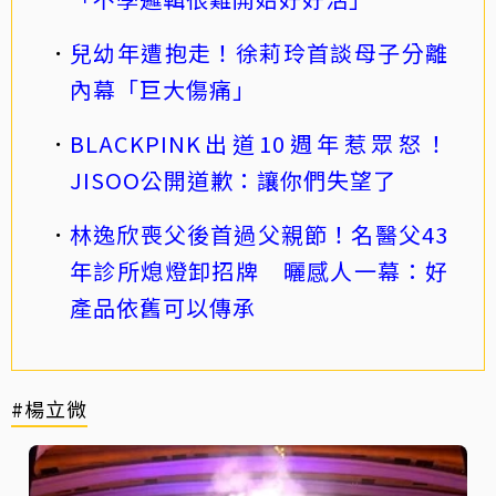
兒幼年遭抱走！徐莉玲首談母子分離
內幕「巨大傷痛」
BLACKPINK出道10週年惹眾怒！
JISOO公開道歉：讓你們失望了
林逸欣喪父後首過父親節！名醫父43
年診所熄燈卸招牌 曬感人一幕：好
產品依舊可以傳承
#楊立微