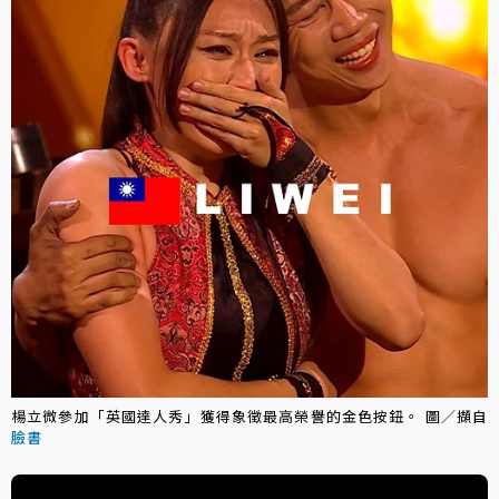
楊立微參加「英國達人秀」獲得象徵最高榮譽的金色按鈕。 圖／擷自
臉書