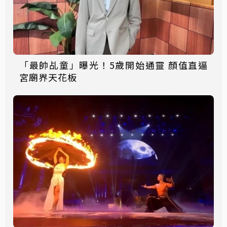
「最帥乩童」曝光！5歲開始通靈 顏值直逼
宮廟界天花板