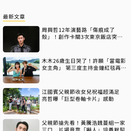
最新文章
周興哲12年演藝路「傷痕成了
殼」！創作卡關3次東京飯店突找
回靈感
木木26歲生日哭了！許願「當電影
女主角」 第三度主持金鐘紅毯再喊
話
江國賓父親節收女兒祝福超滿足
亮哲曝「巨型卷軸卡片」感動
父親節搶先看！黃騰浩魏蔓組一家
三口 片場竟靠「嚇人」培養默契