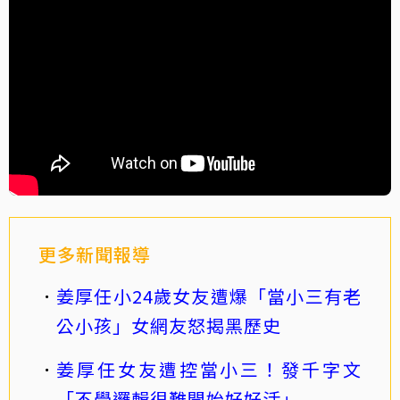
更多新聞報導
姜厚任小24歲女友遭爆「當小三有老
公小孩」女網友怒揭黑歷史
姜厚任女友遭控當小三！發千字文
「不學邏輯很難開始好好活」