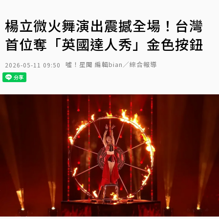
楊立微火舞演出震撼全場！台灣
首位奪「英國達人秀」金色按鈕
噓！星聞 編輯bian／綜合報導
2026-05-11 09:50