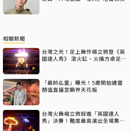
相關新聞
台灣之光！足上舞伶楊立微登《英
國達人秀》 滾火缸、火燒方桌足技
震撼全場
「最帥乩童」曝光！5歲開始通靈
顏值直逼宮廟界天花板
台灣火舞楊立微殺進「英國達人
秀」決賽！難度最高演出全場集
氣 結果出爐