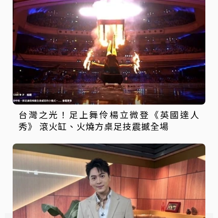
台灣之光！足上舞伶楊立微登《英國達人
秀》 滾火缸、火燒方桌足技震撼全場