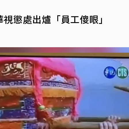
」
華視懲處出爐「員工傻眼」