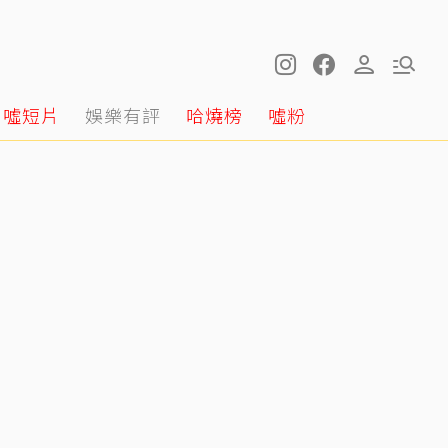
噓短片
娛樂有評
哈燒榜
噓粉