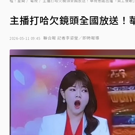
噓！星聞
電視
主播打哈欠鏡頭全國放送！華視懲處出爐「員工傻眼
主播打哈欠鏡頭全國放送！
聯合報 記者李姿瑩／即時報導
2026-05-11 09:45