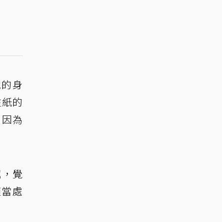
她的身
生紙的
，因為
屈，覺
適當處