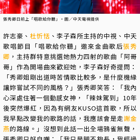
張秀卿日前上「唱歌給你聽」。圖／中天電視提供
許志豪、
杜忻恬
、李子森所主持的中視、中天
歌唱節目「唱歌給你聽」邀來金曲歌后
張秀
卿
，主持群特意挑選她熱力四射的歌曲「阿哥
哥」作為開場曲來歡迎她，李子森好奇提問：
「秀卿姐剛出道時苦情歌比較多，是什麼機緣
讓妳嘗試不同的風格？」張秀卿笑答：「我內
心深處住著一個動感女神，「辣妹駕到」10年
後突然爆紅，因為有網友KUSO這首歌，所以
我早點改變我的歌路的話，我應該會是走
謝金
燕
的路線。」沒想到此話一出全場鴉雀無聲，
張秀卿只好自嘲：「我只是腿不夠長，我經過