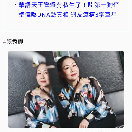
華語天王驚爆有私生子！陸第一狗仔
卓偉曝DNA驗真相 網友瘋猜3字巨星
#張秀卿