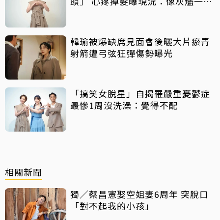
頭」 心疼掉髮曝現況：像灰燼一直
飛走
韓瑜被爆缺席見面會後曬大片瘀青
射箭遭弓弦狂彈傷勢曝光
「搞笑女脫星」自揭罹嚴重憂鬱症
最慘1周沒洗澡：覺得不配
相關新聞
獨／蔡昌憲娶空姐妻6周年 突脫口
「對不起我的小孩」