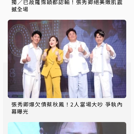
獨／已故羅霈穎都認輸！張秀卿絕美嫩肌震
撼全場
張秀卿爆欠債蔡秋鳳！2人當場大吵 爭執內
幕曝光