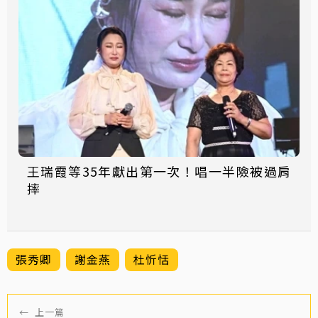
王瑞霞等35年獻出第一次！唱一半險被過肩
摔
張秀卿
謝金燕
杜忻恬
←
上一篇