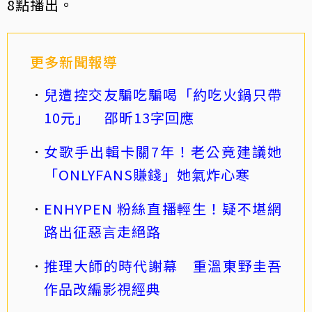
8點播出。
更多新聞報導
兒遭控交友騙吃騙喝「約吃火鍋只帶
10元」 邵昕13字回應
女歌手出輯卡關7年！老公竟建議她
「ONLYFANS賺錢」她氣炸心寒
ENHYPEN 粉絲直播輕生！疑不堪網
路出征惡言走絕路
推理大師的時代謝幕 重溫東野圭吾
作品改編影視經典