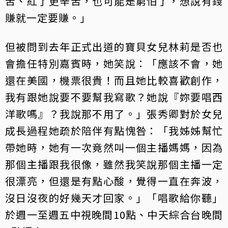
苦、紅了更辛苦，也可能是窮怕了，想說有錢
賺就一定要賺。」
但被問到去年正式出道的寶貝女兒林莉是否也
會擔任特別嘉賓時，她笑說：「應該不會，她
還在美國，機票很貴！而且她比較喜歡創作，
我有跟她說要不要幫我寫歌？她說『妳要唱西
洋歌嗎』？我說那不用了。」張秀卿對於女兒
成長過程她疏於陪伴有點愧咎：「我姊姊幫忙
帶她時，她有一次竟然叫一個主播媽媽，因為
那個主播跟我很像，雖然我笑說那個主播一定
很漂亮，但還是有點心酸，覺得一直在奔波，
沒日沒夜的好幾天才回家。」「唱歌給你聽」
於週一至週五中視晚間10點、中天綜合台晚間