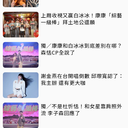
上周收視又贏白冰冰！康康「綜藝
一級棒」拜土地公還願
獨／康康和白冰冰到底差別在哪？
森恬CP全說了
謝金燕在台開唱倒數 邱瓈寬認了：
我主辦 還有更大咖
獨／不是杜忻恬！和女星靠肩照外
流 李子森回應了