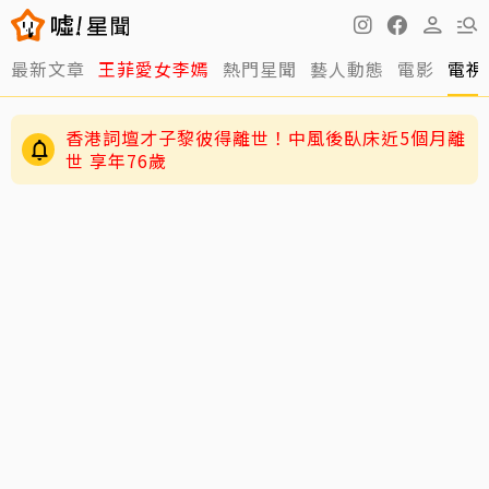
最新文章
王菲愛女李嫣
熱門星聞
藝人動態
電影
電視
香港詞壇才子黎彼得離世！中風後臥床近5個月離
世 享年76歲