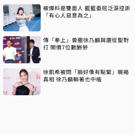
被爆料是雙面人 籃籃委屈泛淚控訴
「有心人惡意為之」
傳「拳上」曾邀徐乃麟與唐從聖對
打 開價7位數酬勞
徐凱希被問「臉好像有點緊」親揭
真相 徐乃麟躺著也中槍