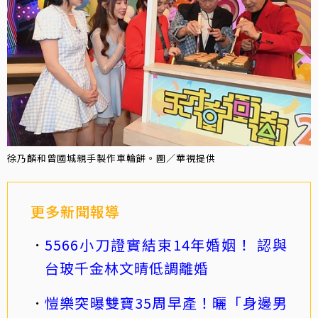
徐乃麟和曾國城親手製作車輪餅。圖／華視提供
更多新聞報導
5566小刀證實結束14年婚姻！ 認與
台玻千金林文晴低調離婚
愷樂突曝雙寶35周早產！曬「身邊男