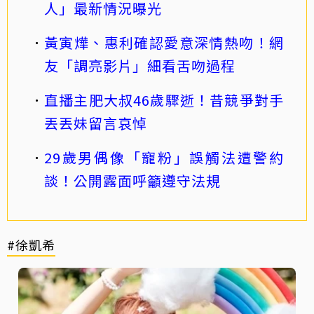
人」最新情況曝光
黃寅燁、惠利確認愛意深情熱吻！網
友「調亮影片」細看舌吻過程
直播主肥大叔46歲驟逝！昔競爭對手
丟丟妹留言哀悼
29歲男偶像「寵粉」誤觸法遭警約
談！公開露面呼籲遵守法規
#徐凱希