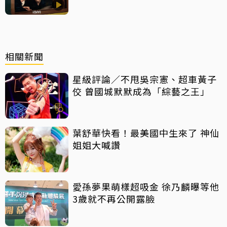
相關新聞
星級評論／不甩吳宗憲、超車黃子
佼 曾國城默默成為「綜藝之王」
葉舒華快看！最美國中生來了 神仙
姐姐大喊讚
愛孫夢果萌樣超吸金 徐乃麟曝等他
3歲就不再公開露臉