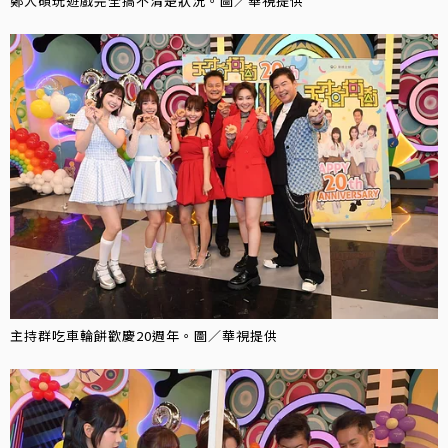
鄭人碩玩遊戲完全搞不清楚狀況。圖／華視提供
主持群吃車輪餅歡慶20週年。圖／華視提供