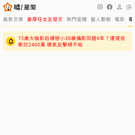
最新文章
姜厚任女友發文
熱門星聞
藝人動態
電影
電
75歲大咖影后爆戀小38歲攝影同居6年？遭提告
索討2400萬 硬氣反擊絕不給