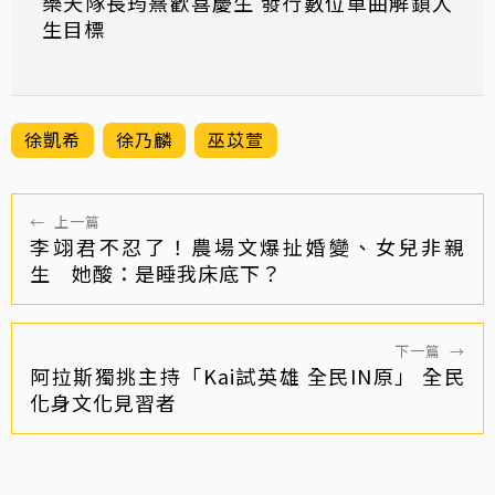
樂天隊長筠熹歡喜慶生 發行數位單曲解鎖人
生目標
徐凱希
徐乃麟
巫苡萱
←
上一篇
李翊君不忍了！農場文爆扯婚變、女兒非親
生 她酸：是睡我床底下？
下一篇
→
阿拉斯獨挑主持「Kai試英雄 全民IN原」 全民
化身文化見習者