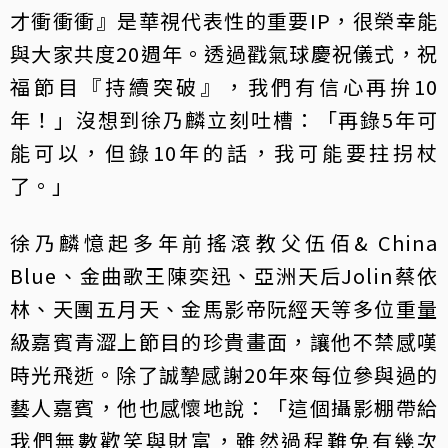
才衝衝衝』是華視代表性的重要IP，很榮幸能
與大家共度20週年。透過戳氣球慶祝儀式，祝
福節目『持續突破』，我們有信心再拚10
年！」沒想到徐乃麟立刻吐槽：「再錄5年可
能可以，但錄10年的話，我可能要拄拐杖
了。」
徐乃麟憶起多年前搖滾教父伍佰& China
Blue、金曲歌王陳奕迅、亞洲天后Jolin蔡依
林、天團五月天、金馬影帝阮經天等多位重量
級嘉賓青澀上節目的珍貴畫面，讓他不禁感嘆
時光飛逝。除了誠摯感謝20年來每位參與過的
藝人嘉賓，他也感懷地說：「這個攝影棚帶給
我們無數歡笑與財富，雖然過程難免有幾次