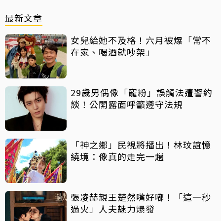
最新文章
女兒給她不及格！六月被爆「常不
在家、喝酒就吵架」
29歲男偶像「寵粉」誤觸法遭警約
談！公開露面呼籲遵守法規
「神之鄉」民視將播出！林玟誼憶
繞境：像真的走完一趟
張凌赫親王楚然嘴好嘟！「這一秒
過火」人夫魅力爆發