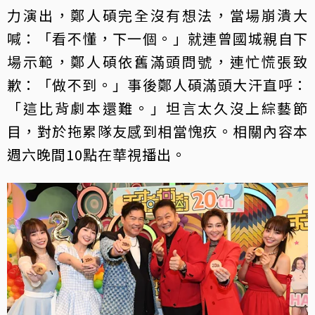
力演出，鄭人碩完全沒有想法，當場崩潰大
喊：「看不懂，下一個。」就連曾國城親自下
場示範，鄭人碩依舊滿頭問號，連忙慌張致
歉：「做不到。」事後鄭人碩滿頭大汗直呼：
「這比背劇本還難。」坦言太久沒上綜藝節
目，對於拖累隊友感到相當愧疚。相關內容本
週六晚間10點在華視播出。