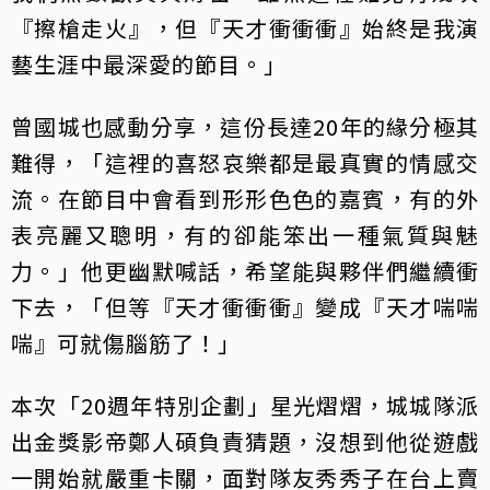
『擦槍走火』，但『天才衝衝衝』始終是我演
藝生涯中最深愛的節目。」
曾國城也感動分享，這份長達20年的緣分極其
難得，「這裡的喜怒哀樂都是最真實的情感交
流。在節目中會看到形形色色的嘉賓，有的外
表亮麗又聰明，有的卻能笨出一種氣質與魅
力。」他更幽默喊話，希望能與夥伴們繼續衝
下去，「但等『天才衝衝衝』變成『天才喘喘
喘』可就傷腦筋了！」
本次「20週年特別企劃」星光熠熠，城城隊派
出金獎影帝鄭人碩負責猜題，沒想到他從遊戲
一開始就嚴重卡關，面對隊友秀秀子在台上賣