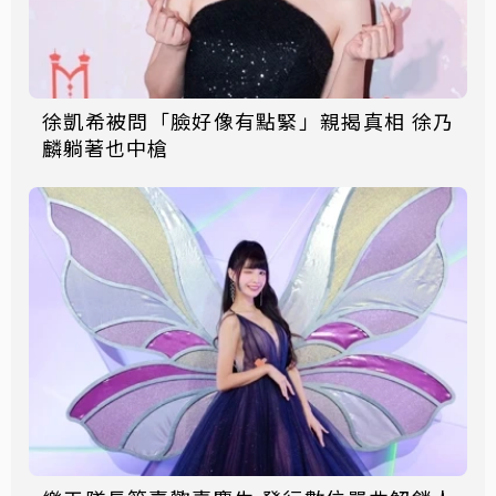
徐凱希被問「臉好像有點緊」親揭真相 徐乃
麟躺著也中槍