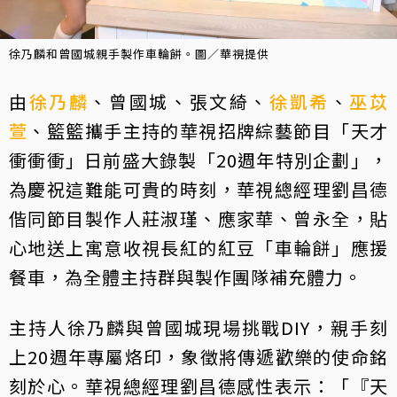
徐乃麟和曾國城親手製作車輪餅。圖／華視提供
由
徐乃麟
、曾國城、張文綺、
徐凱希
、
巫苡
萱
、籃籃攜手主持的華視招牌綜藝節目「天才
衝衝衝」日前盛大錄製「20週年特別企劃」，
為慶祝這難能可貴的時刻，華視總經理劉昌德
偕同節目製作人莊淑瑾、應家華、曾永全，貼
心地送上寓意收視長紅的紅豆「車輪餅」應援
餐車，為全體主持群與製作團隊補充體力。
主持人徐乃麟與曾國城現場挑戰DIY，親手刻
上20週年專屬烙印，象徵將傳遞歡樂的使命銘
刻於心。華視總經理劉昌德感性表示：「『天