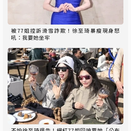
被77姐控訴滑雪詐欺！徐至琦暴瘦現身怒
吼：我要她坐牢
不怕徐至琦提告！網紅77姐回嗆要她「公布