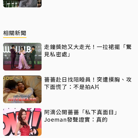
相關新聞
走鐘獎她又大走光！一拉裙擺「驚
見私密處」
薔薔赴日找陪睡員！突遭摸胸、攻
下面慌了：不是拍A片
阿滴公開薔薔「私下真面目」
Joeman發聲證實：真的