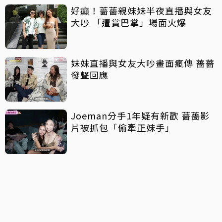
好癲！薔薔親妹妹半夜直播與女友
大吵 「遭賞巴掌」場面火爆
妹妹直播與女友大吵畫面瘋傳 薔薔
發聲回應
Joeman分手1年疑有新歡 薔薔影
片被抓包「偷牽正妹手」