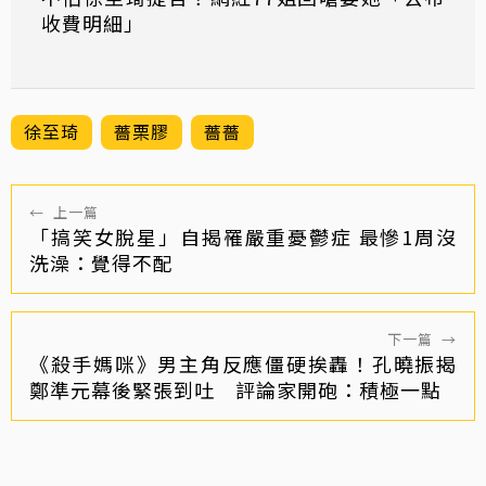
收費明細」
徐至琦
薔栗膠
薔薔
←
上一篇
「搞笑女脫星」自揭罹嚴重憂鬱症 最慘1周沒
洗澡：覺得不配
下一篇
→
《殺手媽咪》男主角反應僵硬挨轟！孔曉振揭
鄭準元幕後緊張到吐 評論家開砲：積極一點