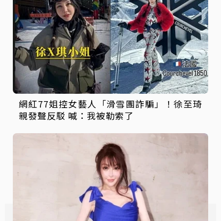
網紅77姐控女藝人「滑雪團詐騙」！徐至琦
親發聲反駁 喊：我被勒索了