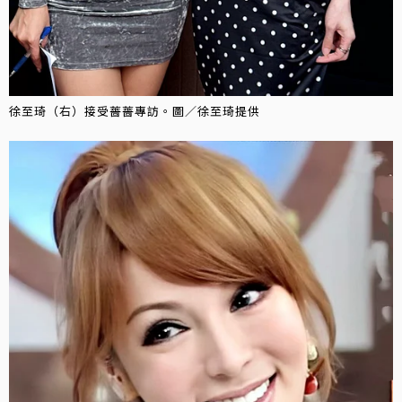
徐至琦（右）接受薔薔專訪。圖／徐至琦提供