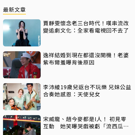
最新文章
賈靜雯懷念老三台時代！嘆串流改
變追劇文化：全家看電視回不去了
逸祥結婚到現在都還沒開機！老婆
紫布爾羞曝背後原因
李沛綾19歲兒返台不玩樂 兄妹公益
合奏她感恩：天使兒女
宋威龍、趙今麥都是I人！ 初見零
互動 她笑曝哭戲被虧「流西瓜
汁」