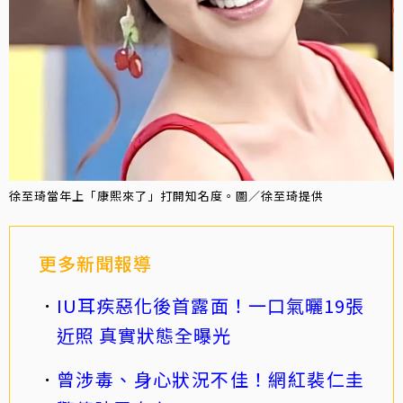
徐至琦當年上「康熙來了」打開知名度。圖／徐至琦提供
更多新聞報導
IU耳疾惡化後首露面！一口氣曬19張
近照 真實狀態全曝光
曾涉毒、身心狀況不佳！網紅裴仁圭