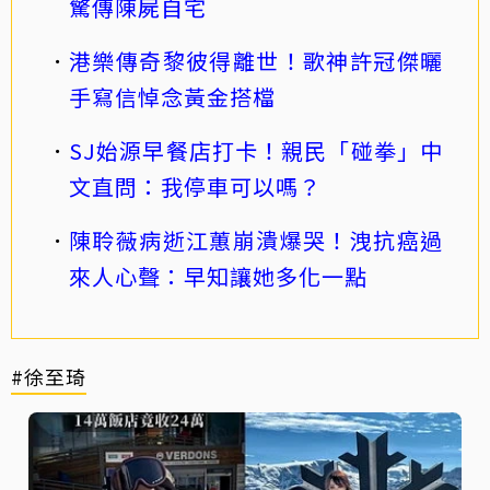
驚傳陳屍自宅
港樂傳奇黎彼得離世！歌神許冠傑曬
手寫信悼念黃金搭檔
SJ始源早餐店打卡！親民「碰拳」中
文直問：我停車可以嗎？
陳聆薇病逝江蕙崩潰爆哭！洩抗癌過
來人心聲：早知讓她多化一點
#徐至琦