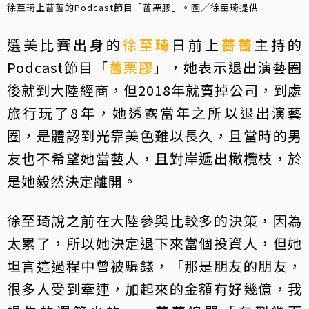
徐至琦上薔薔的Podcast節目「薔栗膠」。圖／徐至琦提供
選美比賽出身的
徐至琦
日前上
薔薔
主持的
Podcast節目「
薔栗膠
」，她表示退出演藝圈
後就到大陸經商，但2018年就賣掉公司，到處
旅行玩了8年，她透露當年之所以退出演藝
圈，是體認到光靠美色難以長久，且當時的男
友也不希望她當藝人，且對岸遞出橄欖枝，於
是她毅然決定離開。
徐至琦說之前在大陸參與比較多的決策，因為
太累了，所以她決定退下來當個投資人，但她
坦言這過程中曾被騙錢，「那是朋友的朋友，
很多人受到牽連，加起來的金額有好幾億，我