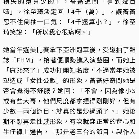
損失的還算少的」，薔薔追問「有到幾百
嗎」，徐至琦淡定回「4千（萬）」，讓薔薔
忍不住倒抽一口氣：「4千還算小？」，徐至
琦笑說：「所以我心很痛啊。」
她當年選美比賽拿下亞洲冠軍後，受邀拍了雜
誌「FHM」，接著便順勢進入演藝圈，而她上
「康熙來了」成功打開知名度，不過當年她被
塑造成「女性公敵」的形象，薔薔好奇問她是
否會覺得不舒服？她回：「不會，因為像小S
或有些大哥，他們尺度都拿捏得剛剛好，但有
少數一兩個節目，就真的是炒過頭了。」她後
期不想再走性感形象，有次就穿正常的背心和
牛仔褲上通告，「那是老三台的節目，製作人