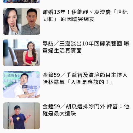
離婚15年！伊能靜、庾澄慶「世紀
同框」 原因暖哭網友
專訪／王瀅淡出10年回歸演藝圈 曝
貴婦生活真實面
金鐘59／爭益智及實境節目主持人
哈林霸氣「入圍是應該的！」
金鐘59／胡瓜遭排除門外 評審：他
確是最大遺珠