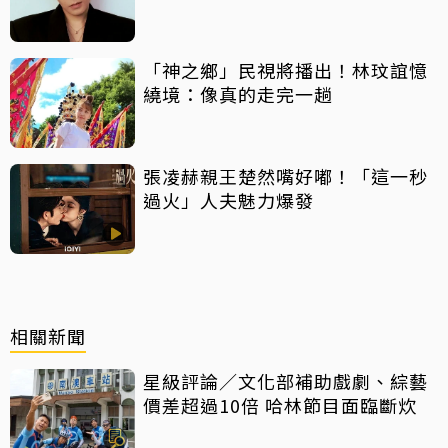
「神之鄉」民視將播出！林玟誼憶
繞境：像真的走完一趟
張凌赫親王楚然嘴好嘟！「這一秒
過火」人夫魅力爆發
相關新聞
星級評論／文化部補助戲劇、綜藝
價差超過10倍 哈林節目面臨斷炊