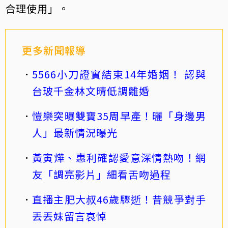
合理使用」。
更多新聞報導
5566小刀證實結束14年婚姻！ 認與
台玻千金林文晴低調離婚
愷樂突曝雙寶35周早產！曬「身邊男
人」最新情況曝光
黃寅燁、惠利確認愛意深情熱吻！網
友「調亮影片」細看舌吻過程
直播主肥大叔46歲驟逝！昔競爭對手
丟丟妹留言哀悼