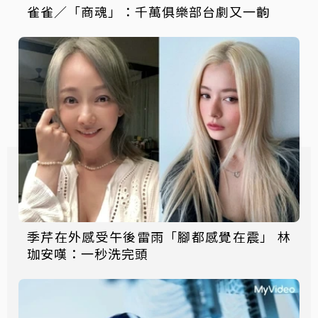
雀雀／「商魂」：千萬俱樂部台劇又一齣
季芹在外感受午後雷雨「腳都感覺在震」 林
珈安嘆：一秒洗完頭