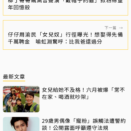
年回憶殺
下一篇
→
仔仔周渝民「女兒奴」行徑曝光！想娶得先備
千萬聘金 喻虹淵驚呼：比我爸還過分
最新文章
女兒給她不及格！六月被爆「常不
在家、喝酒就吵架」
29歲男偶像「寵粉」誤觸法遭警約
談！公開露面呼籲遵守法規