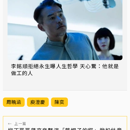
李銘順拒絕永生曝人生哲學 天心驚：他就是
做工的人
周曉涵
庾澄慶
陳奕
←
上一篇
柳丁哥哥飆高音聲演「戴帽子的貓」掀粉絲童