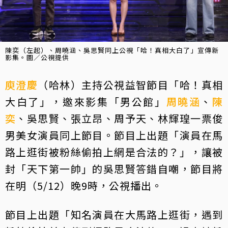
陳奕（左起）、周曉涵、吳思賢同上公視「哈！真相大白了」宣傳新
影集。圖／公視提供
庾澄慶
（哈林）主持公視益智節目「哈！真相
大白了」，邀來影集「男公館」
周曉涵
、
陳
奕
、吳思賢、張立昂、周予天、林輝瑝一票俊
男美女演員同上節目。節目上出題「演員在馬
路上逛街被粉絲偷拍上網是合法的？」，讓被
封「天下第一帥」的吳思賢答錯自嘲，節目將
在明（5/12）晚9時，公視播出。
節目上出題「知名演員在大馬路上逛街，遇到