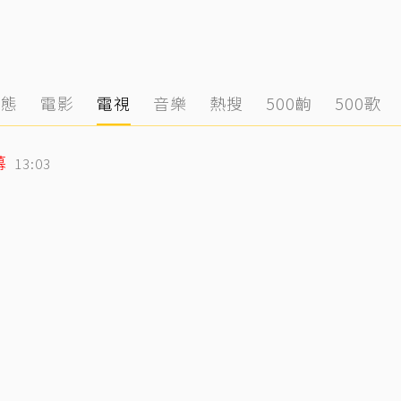
動態
電影
電視
音樂
熱搜
500齣
500歌
幕
13:03