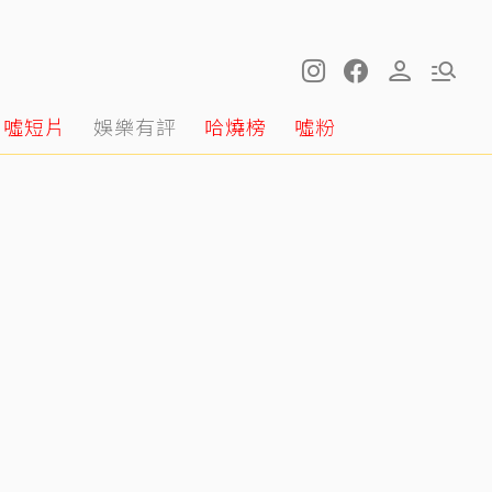
噓短片
娛樂有評
哈燒榜
噓粉