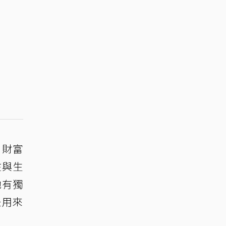
、財富
在與生
她有獨
是用來