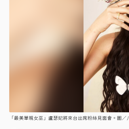
「最美單親女巫」盧瑟妃將來台出席粉絲見面會。圖／