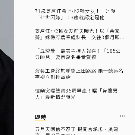
71歲姜厚任戀上小2輪女友！ 她曝
「七世因緣」：3歲就認定是他
姜厚任小2輪女友前夫曝光！以「余家
菁」嫁縣府農業處科長 交往3個月即...
「五燈獎」最美主持人報喜！「185公
分帥兒」要百萬名畫當賀禮
演藝工會終於聯絡上田路路 她一聽這名
字卻立刻掛電話
愷樂突曝雙寶35周早產！曬「身邊男
人」最新情況曝光
即時
五月天阿信不忍了 揭開言承旭、吳建