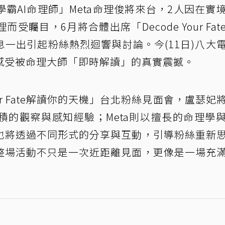
霸AI命理師」Meta命理俊將來台，2人因在實
矚目，6月將合體出席「Decode Your Fat
一出引起粉絲熱烈迴響與討論。今(11日)八大
感受被命理大師「即時解讀」的真實震撼。
our Fate解讀你的天機」台北粉絲見面會，盧瑟妃
積的觀察與感知經驗；Meta則以擅長的命理學
也將透過不同形式的分享與互動，引導粉絲重新
整場活動不只是一次近距離見面，更像是一場充