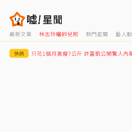
最新文章
林志玲曬帥兒照
熱門星聞
藝人
只花1個月激瘦7公斤 許富凱公開驚人內
快訊