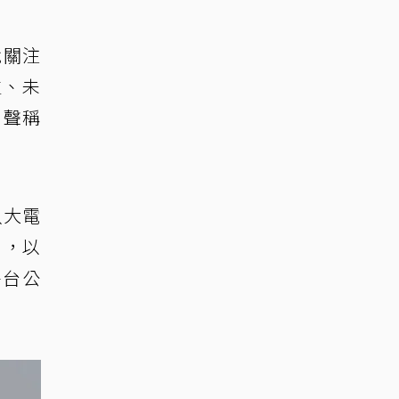
就關注
生、未
，聲稱
八大電
」，以
平台公