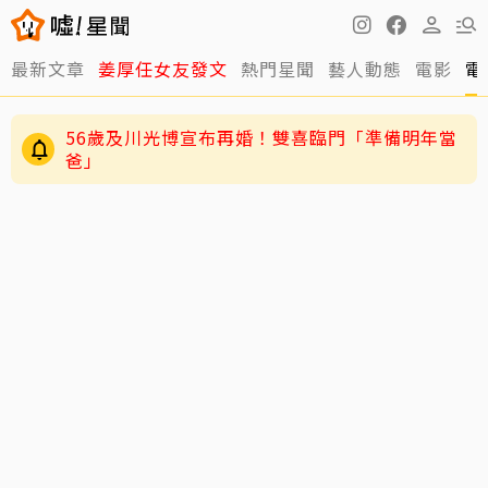
最新文章
姜厚任女友發文
熱門星聞
藝人動態
電影
電
56歲及川光博宣布再婚！雙喜臨門「準備明年當
爸」