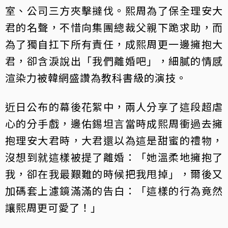
室、公司三方夾擊撻伐。熙周為了保全理安大
君的名聲，不惜向集團總裁父親下跪求助，而
為了獨自扛下所有責任，成熙周更一邊擁抱大
君，卻含淚說出「我們離婚吧」，細膩的情感
渲染力被韓網盛讚為教科書級的演技。
近日公布的幕後花絮中，兩人分享了這段超虐
心的分手戲，邊佑錫坦言當時成熙周衝過去擁
抱理安大君時，大君還以為這是甜蜜的禮物，
沒想到就這樣被提了離婚：「她溫柔地擁抱了
我，卻在我最艱難的時候把我甩掉」，爾後又
加碼套上濾鏡滿滿的告白：「這樣的行為竟然
讓熙周更可愛了！」