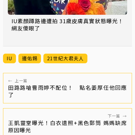
IU素顏蹲路邊遭拍 31歲皮膚真實狀態曝光！
網友傻眼了
IU
邊佑錫
21世紀大君夫人
←
上一篇
田路路嗆曹雨婷不配位！ 點名姜厚任他回應
了
下一篇
→
王凱靈堂曝光！白衣遺照+黑色郵筒 媽媽缺席
原因曝光