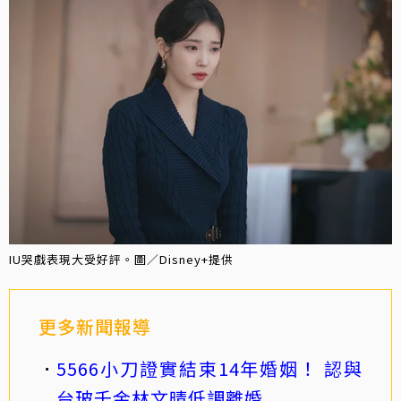
IU哭戲表現大受好評。圖／Disney+提供
更多新聞報導
5566小刀證實結束14年婚姻！ 認與
台玻千金林文晴低調離婚