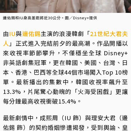
邊佑錫和IU身高差距將近30公分。圖／Disney+提供
由
IU
與
邊佑錫
主演的浪漫韓劇「
21世紀大君夫
人
」正式進入完結前夕的最高潮。作品開播以
來收視率節節攀升，不僅穩坐全球 Disney+
非英語劇集冠軍，更在韓國、美國、台灣、日
本、香港、巴西等全球44個市場闖入Top 10榜
單。最新播出的集數中，韓國收視率飆升至
13.3%，片尾驚心動魄的「火海受困戲」更讓
每分鐘最高收視衝破15.4%。
最新劇情中，成熙周（IU 飾）與理安大君（邊
佑錫 飾）的契約婚姻慘遭揭發，受到輿論、皇