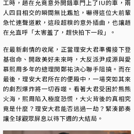
工時，趙在允竟意外開錯車門上了IU的車，兩
人四目相交的瞬間無比尷尬，嚇得這位大前輩
急忙連聲道歉，這段超糗的意外插曲，也讓趙
在允直呼「太害羞了，趕快拍下一段」。
在最新劇情的收尾，正當理安大君準備接下登
基宿命、開啟美好未來時，大反派尹成源與愛
慕熙周多年的總理閔鄭祐決心聯手阻撓。而在
最後，理安大君所在的便殿中，一場突如其來
的劇烈爆炸將一切吞噬。看著大君受困於熊熊
火海，熙周陷入極度恐慌，大火背後的真相究
竟是什麼？理安大君能否逃過一劫？緊湊節奏
讓全球觀眾屏息以待下週的大結局。