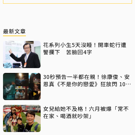
最新文章
花系列小生5天沒睡！開車蛇行遭
警攔下 苦臉回4字
30秒預告一半都在親！徐康俊、安
恩真《不是你的戀愛》狂放閃 10年
長跑吻戲掀熱議
女兒給她不及格！六月被爆「常不
在家、喝酒就吵架」