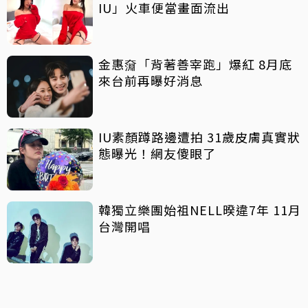
IU」火車便當畫面流出
金惠奫「背著善宰跑」爆紅 8月底
來台前再曝好消息
IU素顏蹲路邊遭拍 31歲皮膚真實狀
態曝光！網友傻眼了
韓獨立樂團始祖NELL暌違7年 11月
台灣開唱