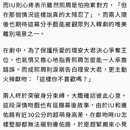
而IU則心疼表示雖然熙周是怕拖累對方，「但
在那個情況這樣說真的太殘忍了」，而兩人隨
後也期待這幕分手戲能被觀眾列入韓劇的唯美
離別場景之一。
在劇中，為了保護所愛的理安大君決心爭奪王
位，也氣憤又擔心地指責熙周怎麼能一人承擔
錯誤。而成熙周則淚崩告白理安大君，更主動
火辣獻吻：「這樣你不喜歡嗎？」
兩人終於突破身分束縛，大膽確認彼此心意。
這段深情吻戲也有逗趣幕後故事，由於IU和邊
佑錫有近30公分的超萌身高差，在獻吻時IU怎
樣墊腳都無法親到邊佑錫，於是趕緊搬來小凳