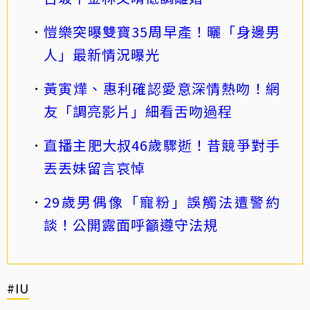
愷樂突曝雙寶35周早產！曬「身邊男
人」最新情況曝光
黃寅燁、惠利確認愛意深情熱吻！網
友「調亮影片」細看舌吻過程
直播主肥大叔46歲驟逝！昔競爭對手
丟丟妹留言哀悼
29歲男偶像「寵粉」誤觸法遭警約
談！公開露面呼籲遵守法規
#IU