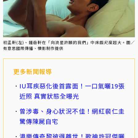
初孟軒(左)、鍾岳軒在「向流星許願的我們」中床戲尺度超大。圖／
有意思國際傳播、犢影制作提供
更多新聞報導
IU耳疾惡化後首露面！一口氣曬19張
近照 真實狀態全曝光
曾涉毒、身心狀況不佳！網紅裴仁圭
驚傳陳屍自宅
港樂傳奇黎彼得離世！歌神許冠傑曬