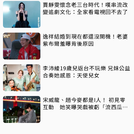
賈靜雯懷念老三台時代！嘆串流改
變追劇文化：全家看電視回不去了
逸祥結婚到現在都還沒開機！老婆
紫布爾羞曝背後原因
李沛綾19歲兒返台不玩樂 兄妹公益
合奏她感恩：天使兒女
宋威龍、趙今麥都是I人！ 初見零
互動 她笑曝哭戲被虧「流西瓜
汁」