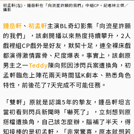
初孟軒(左)、鍾岳軒在「向流星許願的我們」中組CP。記者林士傑／
攝影
鍾岳軒
、
初孟軒
主演BL奇幻影集「向流星許願
的我們」，該劇開播以來熱度持續攀升，2人
戲裡組CP戲外是好友，默契十足，連全裸床戲
都演得激情露骨、尺度爆表。事實上，該劇原
男主之一
Teddy
陳向熙因涉閃兵案遭換角，初
孟軒臨危上陣花兩天時間猛K劇本、熟悉角色
特性，前後花了7天完成不可能任務。
「雙軒」原就是認識5年的摯友，鍾岳軒坦言
當初看到閃兵新聞時「嚇死了」，立刻想到原
搭檔遭換角，自己該怎麼辦，腦補了半天，得
知接棒的是初孟軒，「非常驚喜，原本就想若