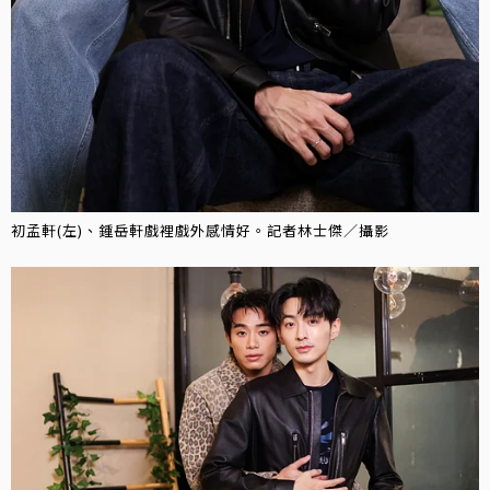
初孟軒(左)、鍾岳軒戲裡戲外感情好。記者林士傑／攝影