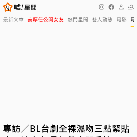
最新文章
姜厚任公開女友
熱門星聞
藝人動態
電影
電
專訪／BL台劇全裸濕吻三點緊貼