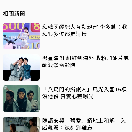
相關新聞
和韓國經紀人互動親密 李多慧：我
和很多位都是這樣
男星演BL劇紅到海外 收粉加油片感
動淚灑電影院
「八尺門的辯護人」風光入圍16項
沒他份 真實心聲曝光
陳語安與「舊愛」躺地上和解 入
戲飆淚：深刻到難忘