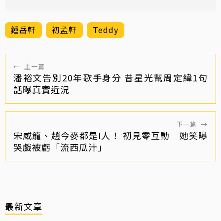
鍾岳軒
初孟軒
Teddy
←
上一篇
潘裕文告別20年歌手身分 昔星光幫周定緯1句
話曝真實近況
下一篇
→
宋威龍、趙今麥都是I人！ 初見零互動 她笑曝
哭戲被虧「流西瓜汁」
最新文章