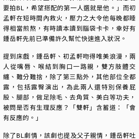
要拍BL，希望搭配的第一人選就是他。」而初
孟軒在短時間內救火，壓力之大令他每晚都睡
得相當煎熬，有時讀本讀到腦袋卡卡，幸好有
鍾岳軒先前已準備許久幫忙快速進入狀況。
提到床戲，鍾岳軒、初孟軒吻得唯美浪漫，兩
人從嘴唇、喉結到胸口一路親，雙方肢體交
纏、難分難捨，除了第三點外，其他部位全都
露，包括露臀演出，為此兩人還特別保養屁
股、腿部，做足除毛、去角質、美白等功夫，
被問是否有生理反應？「雙軒」含蓄道：「會
有反應的。」
除了BL劇情，該劇也提及父子親情，鍾岳軒吐