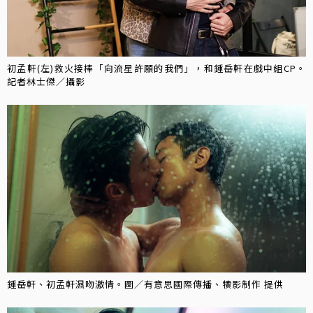
初孟軒(左)救火接棒「向流星許願的我們」，和鍾岳軒在戲中組CP。
記者林士傑／攝影
鍾岳軒、初孟軒濕吻激情。圖／有意思國際傳播、犢影制作 提供