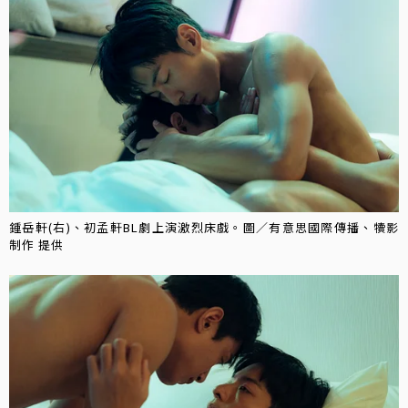
鍾岳軒(右)、初孟軒BL劇上演激烈床戲。圖／有意思國際傳播、犢影
制作 提供