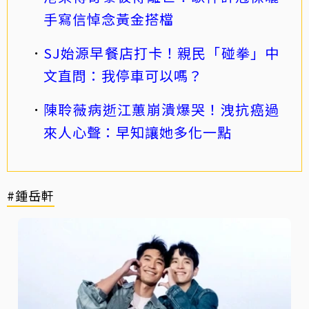
手寫信悼念黃金搭檔
SJ始源早餐店打卡！親民「碰拳」中
文直問：我停車可以嗎？
陳聆薇病逝江蕙崩潰爆哭！洩抗癌過
來人心聲：早知讓她多化一點
#鍾岳軒