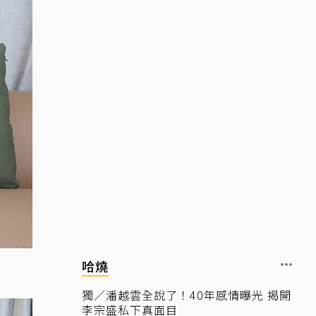
哈燒
獨／潘越雲全說了！40年感情曝光 揭開
李宗盛私下真面目