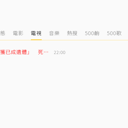
動態
電影
電視
音樂
熱搜
500齣
500歌
泰男團成員驚傳離世！清晨騎車失聯「尋獲已成遺體」 死因待調查
22:00