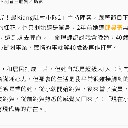
量。記者王聰賢／攝影
！最Kiang駐村小隊2」主持陣容，跟著節目
的紅花，也只剩她還是單身，2年前她遭
邱昊奇
，還到處去算命，「命理師都說我會晚婚，40
心衝刺事業，感情的事就等40歲後再作打算。
月，和居民打成一片，但她自認是超級大I人（內
實滿耗心力，但那裏的生活是我平常很難接觸到
蹈系畢業的她，從小就開始跳舞，後來當了演員
友跳舞，從前跳舞熟悉的感覺又回來了：「現在
還有現代舞的存在。」