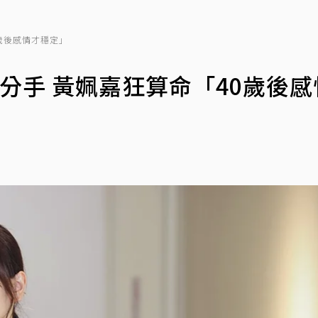
歲後感情才穩定」
分手 黃姵嘉狂算命「40歲後感