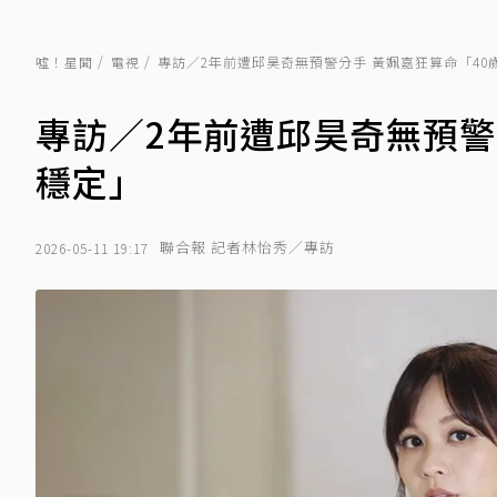
噓！星聞
電視
專訪／2年前遭邱昊奇無預警分手 黃姵嘉狂算命「40
專訪／2年前遭邱昊奇無預警
穩定」
聯合報 記者林怡秀／專訪
2026-05-11 19:17