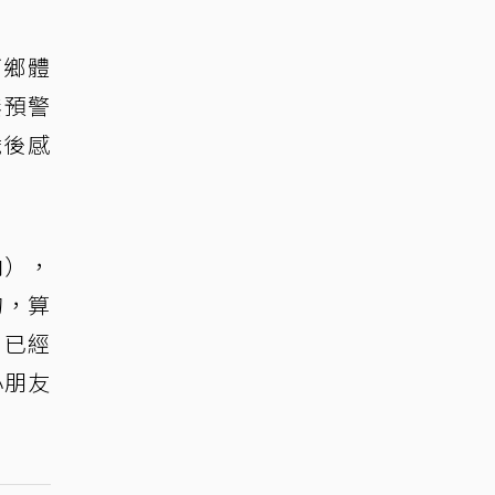
下鄉體
無預警
歲後感
向），
的，算
，已經
小朋友