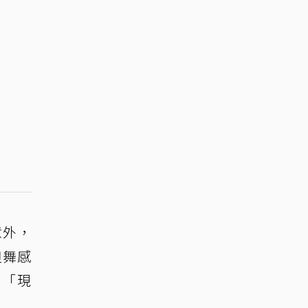
意外，
但舞感
，「現