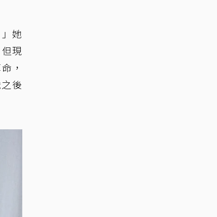
！」她
，但現
算命，
歲之後