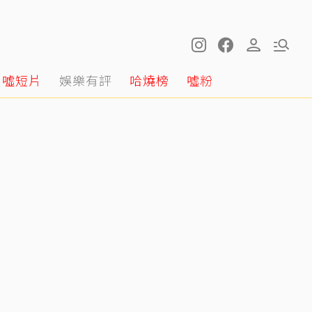
噓短片
娛樂有評
哈燒榜
噓粉