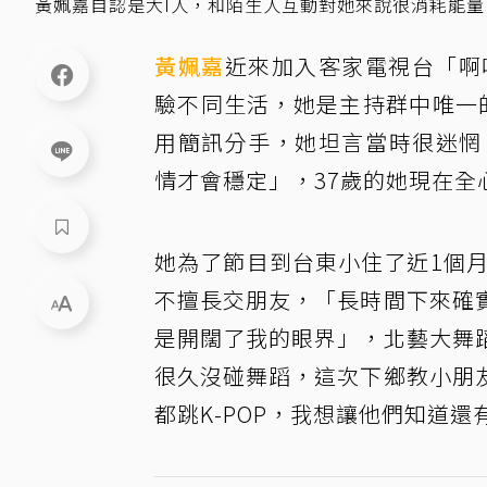
黃姵嘉自認是大I人，和陌生人互動對她來說很消耗能
黃姵嘉
近來加入客家電視台「啊喔
驗不同生活，她是主持群中唯一
用簡訊分手，她坦言當時很迷惘
情才會穩定」，37歲的她現在全
她為了節目到台東小住了近1個
不擅長交朋友，「長時間下來確
是開闊了我的眼界」，北藝大舞
很久沒碰舞蹈，這次下鄉教小朋
都跳K-POP，我想讓他們知道