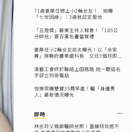
71歲姜厚任戀上小2輪女友！ 她曝
「七世因緣」：3歲就認定是他
「五燈獎」最美主持人報喜！「185公
分帥兒」要百萬名畫當賀禮
姜厚任小2輪女友前夫曝光！以「余家
菁」嫁縣府農業處科長 交往3個月即...
演藝工會終於聯絡上田路路 她一聽這名
字卻立刻掛電話
愷樂突曝雙寶35周早產！曬「身邊男
人」最新情況曝光
即時
林志玲父親節曬帥兒照！墨鏡特效遮不