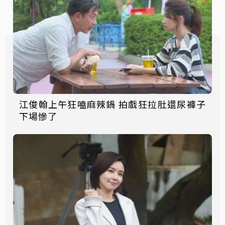
江俊翰上午狂嗑麻辣鍋 拍戲狂拉肚還尿褲子
下場慘了