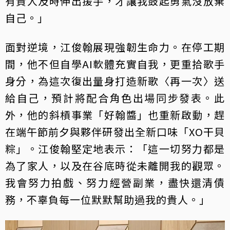
有貴人及時伸出援手，才讓我鼓起勇氣沒放棄
自己。」
面對逆境，江俊翰展現強韌生命力。在停工期
間，他不但自學AI軟體充實自我，更重拾歌手
身分，為這次復出量身打造新歌〈再一次〉送
給自己，預計將配合角色出場同步發表。此
外，他的斜槓事業「好翰醬」也重新啟動，趕
在端午節前夕與夥伴研發出全新口味「XO干貝
粽」。江俊翰堅定地表示：「這一切努力都是
為了家人，以及在谷底時從未離開我的觀眾。
我會努力拍戲、努力經營副業，盡快還清債
務，不辜負每一位默默幫助過我的貴人。」