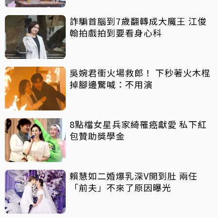
詐騙首腦到7歲翻轉成大魔王 江俊
翰拍戲拍到要看身心科
吳婉君衝火場救郎！ 下秒著火木棍
掉腳邊驚喊：不用演
8點檔女星兵家綺罹癌獻愛 私下紅
包贊助獎學金
賴慧如二婚爆乳深V開到肚 兩任
「前夫」不來了原因曝光