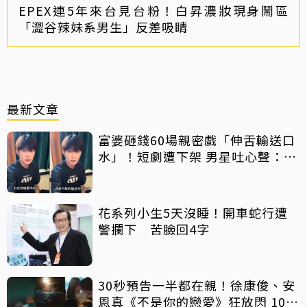
EPEX連5年來台見台粉！白昇濃妝現身鬧區
「澀谷辣妹系男生」反差吸睛
最新文章
富婆砸錢60場親密戲「伸舌輸送口
水」！短劇遭下架 男星吐心聲：守
住底線
花系列小生5天沒睡！開車蛇行遭
警攔下 苦臉回4字
30秒預告一半都在親！徐康俊、安
恩真《不是你的戀愛》狂放閃 10年