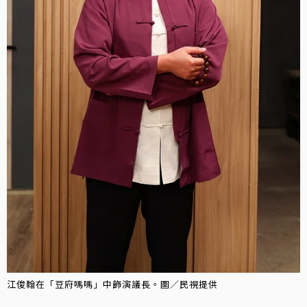
江俊翰在「豆府嗎嗎」中飾演議長。圖／民視提供