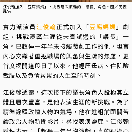
江俊翰加入「豆腐媽媽」，挑戰層次複雜的「議長」角色。圖／民視
提供
實力派演員
江俊翰
正式加入「
豆腐媽媽
」劇
組，挑戰演藝生涯從未嘗試過的「議長」一
角。已超過一年半未接觸戲劇工作的他，坦言
內心交織著重返職場的興奮與生疏的焦慮，更
首度揭開這段日子以來，他經歷母病、住院險
截肢以及負債累累的人生至暗時刻。
江俊翰透露，這次接下的議長角色人設極其立
體且層次豐富，是他表演生涯的新挑戰。為了
精準詮釋政壇人物的氣場，他在進組前閉關苦
讀政治人物新聞影片，尋找表演靈感。江俊翰
感性表示：「超過一年半沒演戲，真的很擔心