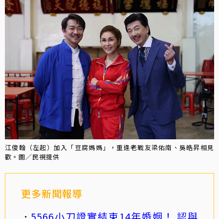
江俊翰（左起）加入「豆腐媽媽」，重逢老戰友梁佑南、吳皓昇相見
歡。圖／民視提供
更多新聞報導
5566小刀證實結束14年婚姻！ 認與