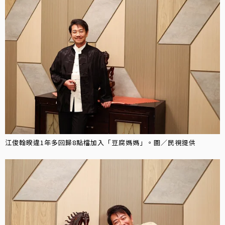
江俊翰暌違1年多回歸8點檔加入「豆腐媽媽」。圖／民視提供