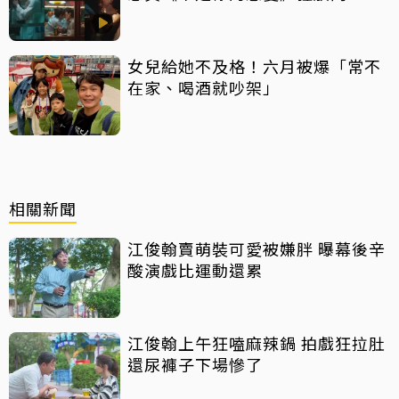
長跑吻戲掀熱議
女兒給她不及格！六月被爆「常不
在家、喝酒就吵架」
相關新聞
江俊翰賣萌裝可愛被嫌胖 曝幕後辛
酸演戲比運動還累
江俊翰上午狂嗑麻辣鍋 拍戲狂拉肚
還尿褲子下場慘了