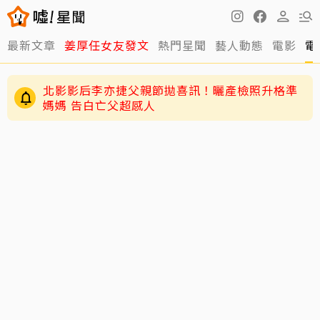
最新文章
姜厚任女友發文
熱門星聞
藝人動態
電影
電
北影影后李亦捷父親節拋喜訊！曬產檢照升格準
媽媽 告白亡父超感人