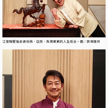
江俊翰堅強走過母病、住院、負債累累的人生低谷。圖／民視提供