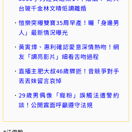
台玻千金林文晴低調離婚
愷樂突曝雙寶35周早產！曬「身邊男
人」最新情況曝光
黃寅燁、惠利確認愛意深情熱吻！網
友「調亮影片」細看舌吻過程
直播主肥大叔46歲驟逝！昔競爭對手
丟丟妹留言哀悼
29歲男偶像「寵粉」誤觸法遭警約
談！公開露面呼籲遵守法規
#江俊翰