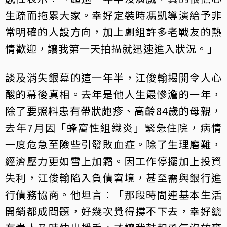
生疏而拖累大家。幸好定裝時馮凱導演給予非
常明確的人設方向，加上劇組許多老戰友的熱
情歡迎，讓我第一天拍攝就迅速進入狀況。」
談及消失銀幕的這一年半，江俊翰揭開令人心
酸的幕後真相。去年是他人生最慘澹的一年，
除了要照料患有帶狀皰疹、高齡84歲的母親，
去年7月因「蜂窩性組織炎」緊急住院，病情
一度危急至險些引發敗血症。除了生理磨難，
經濟壓力更如雪上加霜。因工作停擺加上投資
失利，江俊翰陷入負債窘境，甚至需與銀行進
行債務協商。他坦言：「那段時間連基本生活
開銷都成問題，好幾次覺得撐不下去，幸好總