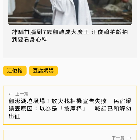
詐騙首腦到7歲翻轉成大魔王 江俊翰拍戲拍
到要看身心科
江俊翰
豆腐媽媽
←
上一篇
翻澎湖垃圾場！放火找相機宣告失敗 民宿曝
誤丟原因：以為是「按摩棒」 喊話已和解勿
出征
下一篇
→