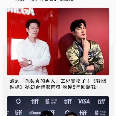
遇到「孫藝真的男人」玄彬變壞了！《韓國
製造》夢幻合體鄭雨盛 睽違5年回歸韓劇，
故事陣容一次看