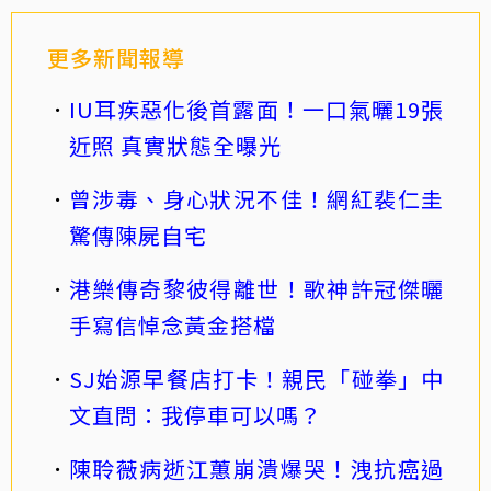
更多新聞報導
IU耳疾惡化後首露面！一口氣曬19張
近照 真實狀態全曝光
曾涉毒、身心狀況不佳！網紅裴仁圭
驚傳陳屍自宅
港樂傳奇黎彼得離世！歌神許冠傑曬
手寫信悼念黃金搭檔
SJ始源早餐店打卡！親民「碰拳」中
文直問：我停車可以嗎？
陳聆薇病逝江蕙崩潰爆哭！洩抗癌過