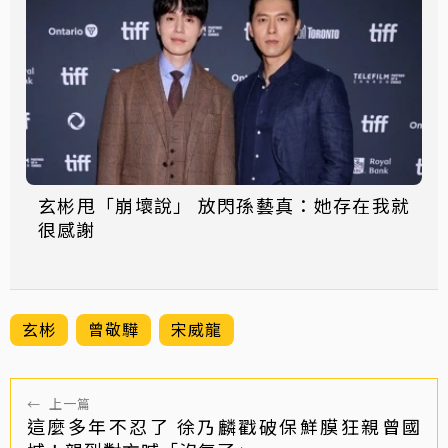
玄彬甩「崩壞說」 放閃孫藝真：她存在我就
很感謝
玄彬
曾敬驊
宋威龍
←
上一篇
這麼多年不忍了 徐乃麟戳破保鮮膜狂親曾國