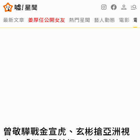
最新文章
姜厚任公開女友
熱門星聞
藝人動態
電影
電
曾敬驊戰金宣虎、玄彬搶亞洲視