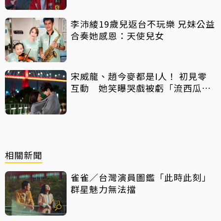
李沛綾19歲兒返台不玩樂 兄妹公益
合奏她感恩：天使兒女
宋威龍、趙今麥都是I人！ 初見零
互動 她笑曝哭戲被虧「流西瓜
汁」
相關新聞
雀雀／台灣演員圖鑑「此時此刻」
群星魅力無法擋