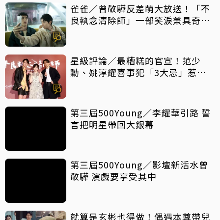
雀雀／曾敬驊反差萌大放送！「不
良執念清除師」一部笑淚兼具奇幻
台劇
星級評論／最糟糕的官宣！范少
勳、姚淳耀喜事犯「3大忌」惹眾
怒
第三屆500Young／李耀華引路 誓
言把明星帶回大銀幕
第三屆500Young／影壇新活水曾
敬驊 演戲要享受其中
就算是玄彬也得做！偶遇本尊帶兒