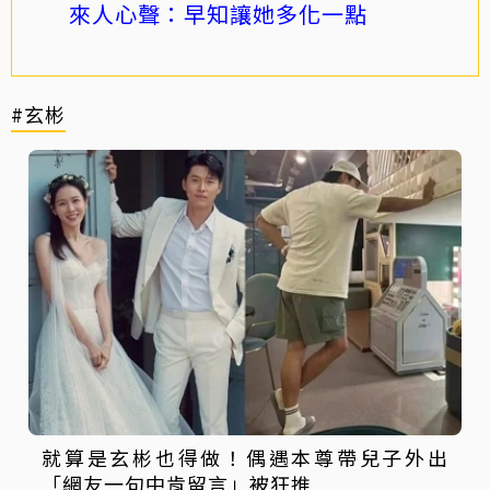
來人心聲：早知讓她多化一點
#玄彬
就算是玄彬也得做！偶遇本尊帶兒子外出
「網友一句中肯留言」被狂推