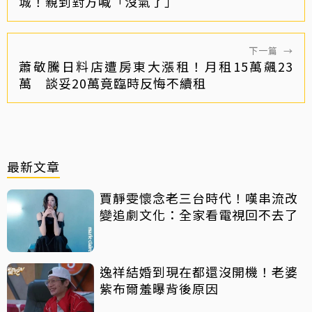
城！親到對方喊「沒氣了」
下一篇
→
蕭敬騰日料店遭房東大漲租！月租15萬飆23
萬 談妥20萬竟臨時反悔不續租
最新文章
賈靜雯懷念老三台時代！嘆串流改
變追劇文化：全家看電視回不去了
逸祥結婚到現在都還沒開機！老婆
紫布爾羞曝背後原因