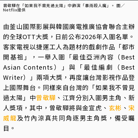
曾敬驊在「如果我不曾見過太陽」中飾演「暴雨殺人魔」。 圖／
Netflix提供
由釜山國際影展與韓國廣電推廣協會聯合主辦
的全球OTT大獎，日前公布2026年入圍名單。
客家電視以捷運工人為題材的戲劇作品「都市
開基祖」，一舉入圍「最佳亞洲內容（Best
Asian Contents）」與「最佳編劇（Best
Writer）」兩項大獎，再度讓台灣影視作品登
上國際舞台。同樣來自台灣的「如果我不曾見
過太陽」中
曾敬驊
、江齊分別入圍男主角、新
人獎項，其中，曾敬驊將與金宣虎、
玄彬
、
宋
威龍
及竹內涼真共同角逐男主角獎，備受矚
目。