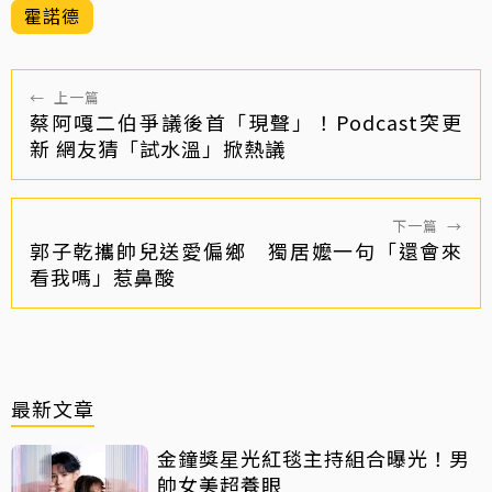
霍諾德
←
上一篇
蔡阿嘎二伯爭議後首「現聲」！Podcast突更
新 網友猜「試水溫」掀熱議
下一篇
→
郭子乾攜帥兒送愛偏鄉 獨居嬤一句「還會來
看我嗎」惹鼻酸
最新文章
金鐘獎星光紅毯主持組合曝光！男
帥女美超養眼