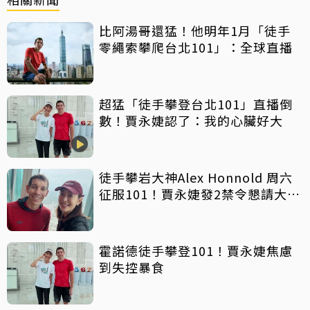
比阿湯哥還猛！他明年1月「徒手
零繩索攀爬台北101」：全球直播
超猛「徒手攀登台北101」直播倒
數！賈永婕認了：我的心臟好大
徒手攀岩大神Alex Honnold 周六
征服101！賈永婕發2禁令懇請大眾
配合
霍諾德徒手攀登101！賈永婕焦慮
到失控暴食