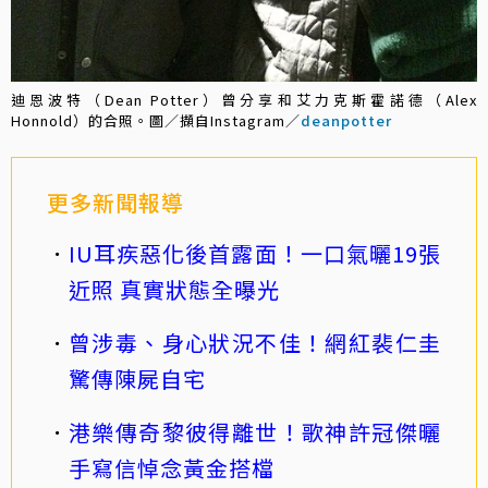
迪恩波特（Dean Potter）曾分享和艾力克斯霍諾德（Alex
Honnold）的合照。圖／擷自Instagram／
deanpotter
更多新聞報導
IU耳疾惡化後首露面！一口氣曬19張
近照 真實狀態全曝光
曾涉毒、身心狀況不佳！網紅裴仁圭
驚傳陳屍自宅
港樂傳奇黎彼得離世！歌神許冠傑曬
手寫信悼念黃金搭檔