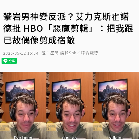
攀岩男神變反派？艾力克斯霍諾
德批 HBO「惡魔剪輯」：把我跟
已故偶像剪成宿敵
噓！星聞 編輯Shh／綜合報導
2026-05-12 15:04