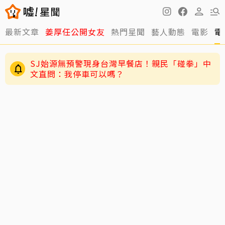
最新文章
姜厚任公開女友
熱門星聞
藝人動態
電影
電
SJ始源無預警現身台灣早餐店！親民「碰拳」中
文直問：我停車可以嗎？