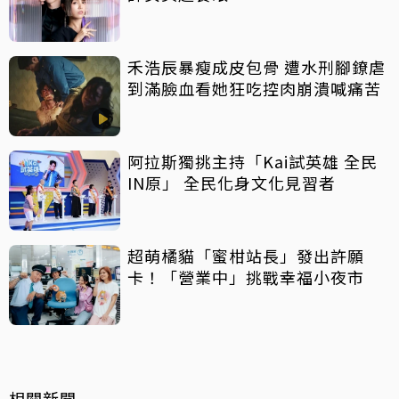
禾浩辰暴瘦成皮包骨 遭水刑腳鐐虐
到滿臉血看她狂吃控肉崩潰喊痛苦
阿拉斯獨挑主持「Kai試英雄 全民
IN原」 全民化身文化見習者
超萌橘貓「蜜柑站長」發出許願
卡！「營業中」挑戰幸福小夜市
相關新聞