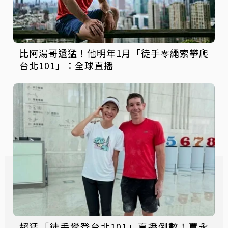
比阿湯哥還猛！他明年1月「徒手零繩索攀爬
台北101」：全球直播
超猛「徒手攀登台北101」直播倒數！賈永