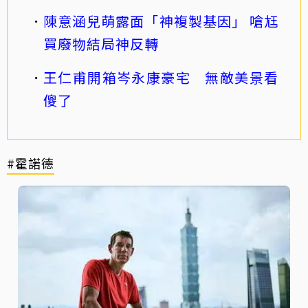
陳意涵兒萌露面「神複製基因」 嗆尪
買廢物結局神反轉
王仁甫開箱岑永康豪宅 無敵美景看
傻了
#霍諾德