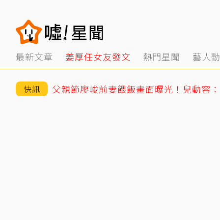
最新文章
姜厚任女友發文
熱門星聞
藝人
父親節廖峻前妻餵飯畫面曝光！兒動容：
快訊