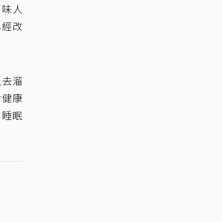
百味人
已經改
又去溜
對健康
，睡眠