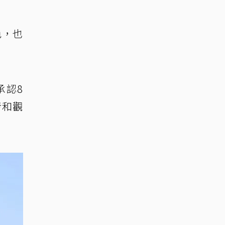
色，也
。
承認8
考和觀