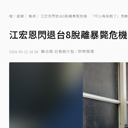
噓！星聞
電視
江宏恩閃退台8脫離暴斃危機 「可以再接戲了」洩
江宏恩閃退台8脫離暴斃危
聯合報 記者趙大智／即時報導
2026-05-12 16:56