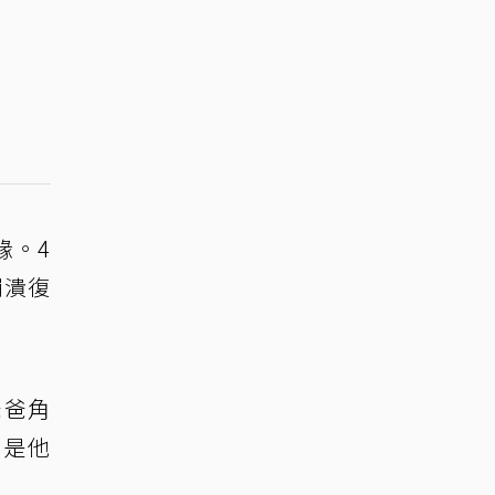
緣。4
崩潰復
爸爸角
，是他