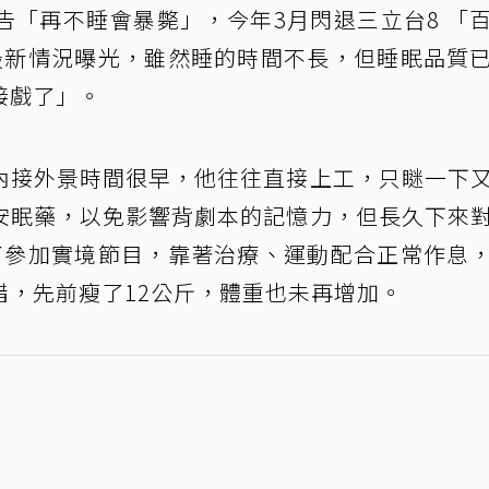
告「再不睡會暴斃」，今年3月閃退三立台8 「
最新情況曝光，雖然睡的時間不長，但睡眠品質
接戲了」。
內接外景時間很早，他往往直接上工，只瞇一下
安眠藥，以免影響背劇本的記憶力，但長久下來
了參加實境節目，靠著治療、運動配合正常作息
錯，先前瘦了12公斤，體重也未再增加。