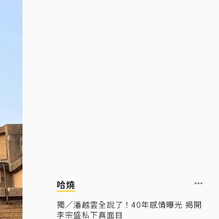
哈燒
獨／潘越雲全說了！40年感情曝光 揭開
李宗盛私下真面目