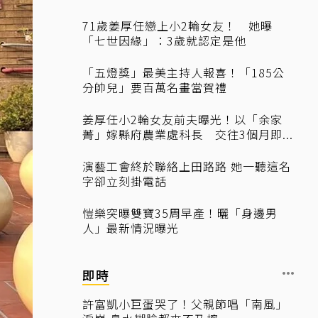
71歲姜厚任戀上小2輪女友！ 她曝
「七世因緣」：3歲就認定是他
「五燈獎」最美主持人報喜！「185公
分帥兒」要百萬名畫當賀禮
姜厚任小2輪女友前夫曝光！以「余家
菁」嫁縣府農業處科長 交往3個月即...
演藝工會終於聯絡上田路路 她一聽這名
字卻立刻掛電話
愷樂突曝雙寶35周早產！曬「身邊男
人」最新情況曝光
即時
許富凱小巨蛋哭了！父親節唱「南風」