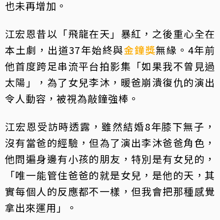
也未再增加。
江宏恩昔以「飛龍在天」暴紅，之後重心全在
本土劇，出道37年始終與
金鐘獎
無緣。4年前
他首度跨足串流平台拍影集「如果我不曾見過
太陽」，為了女兒李沐，暖爸崩潰復仇的演出
令人動容，被視為敲鐘強棒。
江宏恩受訪時透露，雖然結婚8年膝下無子，
沒有當爸的經驗，但為了演出李沐爸爸角色，
他問遍身邊有小孩的朋友，特別是有女兒的，
「唯一能管住爸爸的就是女兒，是他的天，其
實每個人的反應都不一樣，但我會把那種感覺
拿出來運用」。