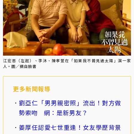
江宏恩（左起）、李沐、陳孝萱在「如果我不曾見過太陽」演一家
人。圖／摘自臉書
更多新聞報導
劉亞仁「男男親密照」流出！對方做
勢索吻 網：是新男友？
姜厚任認愛七世重逢！女友學歷背景