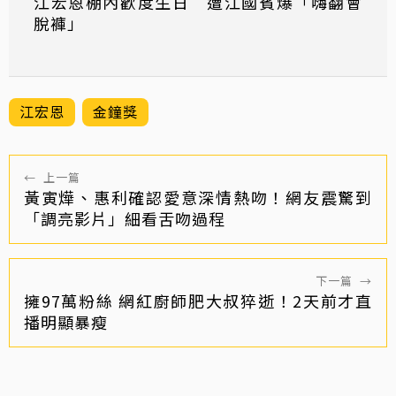
江宏恩棚內歡度生日 遭江國賓爆「嗨翻會
脫褲」
江宏恩
金鐘獎
←
上一篇
黃寅燁、惠利確認愛意深情熱吻！網友震驚到
「調亮影片」細看舌吻過程
下一篇
→
擁97萬粉絲 網紅廚師肥大叔猝逝！2天前才直
播明顯暴瘦