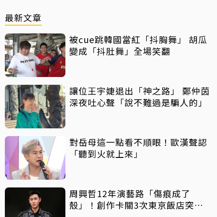
最新文章
被cue跳韓國當紅「抖胸舞」 胡瓜
變成「抖肚舞」全場笑翻
讓位王宇婕退出「神之路」 鄭仲茵
深夜吐心聲「說不難過是騙人的」
對岳母這一點看不順眼！歐漢聲認
「聽到火就上來」
周興哲12年演藝路「傷痕成了
殼」！創作卡關3次東京飯店突找
回靈感