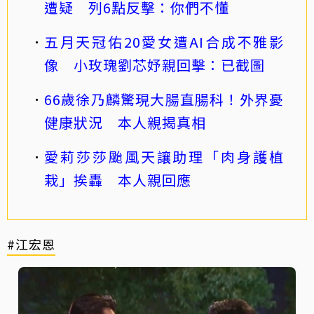
遭疑 列6點反擊：你們不懂
五月天冠佑20愛女遭AI合成不雅影
像 小玫瑰劉芯妤親回擊：已截圖
66歲徐乃麟驚現大腸直腸科！外界憂
健康狀況 本人親揭真相
愛莉莎莎颱風天讓助理「肉身護植
栽」挨轟 本人親回應
#江宏恩