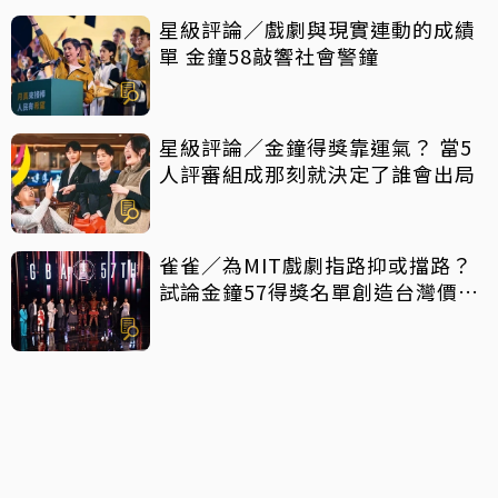
星級評論／戲劇與現實連動的成績
單 金鐘58敲響社會警鐘
星級評論／金鐘得獎靠運氣？ 當5
人評審組成那刻就決定了誰會出局
雀雀／為MIT戲劇指路抑或擋路？
試論金鐘57得獎名單創造台灣價值
密碼