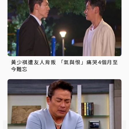
黃少祺遭友人背叛 「氣與恨」痛哭4個月至
今難忘