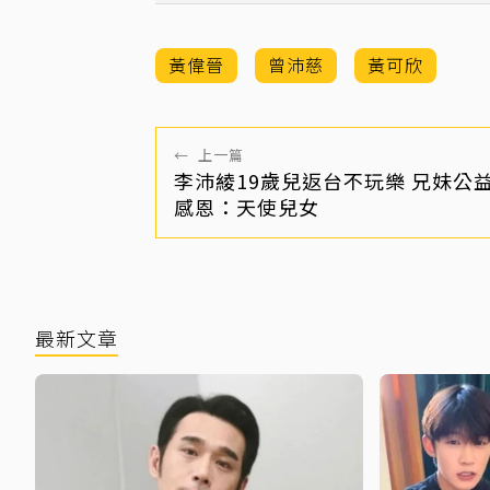
黃偉晉
曾沛慈
黃可欣
←
上一篇
李沛綾19歲兒返台不玩樂 兄妹公
感恩：天使兒女
最新文章