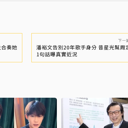
下一
益合奏她
潘裕文告別20年歌手身分 昔星光幫周
1句話曝真實近況