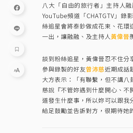
八大「自由的旅行者」主持人融
YouTube頻道「CHATGT
絲追星會將泰鈔做成花束、花環
一出，讓融融、及主持人
黃偉晉
談到粉絲追星，黃偉晉忍不住分
參與錄製的好友
曾沛慈
近期成話
大方表示：「有聯繫，但不講八
慈說『不管妳遇到什麼開心、不
道發生什麼事，所以妳可以跟我
給足鼓勵並告訴對方，很期待她