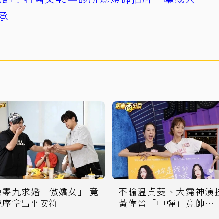
承
陳零九求婚「傲嬌女」 竟
不輸温貞菱、大霈神演
脫序拿出平安符
黃偉晉「中彈」竟帥出
高度