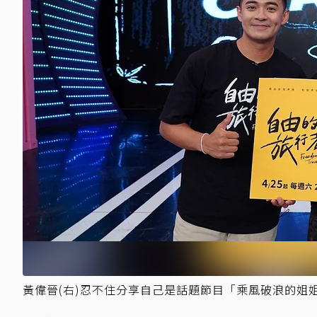
黃偉晉(右)忍不住分享自己是話題節目「乘風破浪的姐