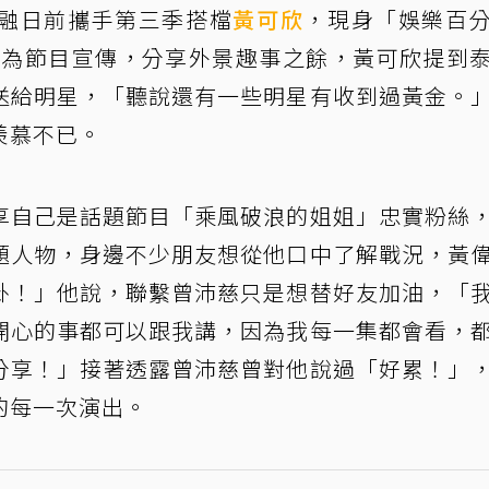
融日前攜手第三季搭檔
黃可欣
，現身「娛樂百
V」錄影為節目宣傳，分享外景趣事之餘，黃可欣提到
送給明星，「聽說還有一些明星有收到過黃金。
羨慕不已。
享自己是話題節目「乘風破浪的姐姐」忠實粉絲
題人物，身邊不少朋友想從他口中了解戰況，黃
卦！」他說，聯繫曾沛慈只是想替好友加油，「
開心的事都可以跟我講，因為我每一集都會看，
分享！」接著透露曾沛慈曾對他說過「好累！」
的每一次演出。