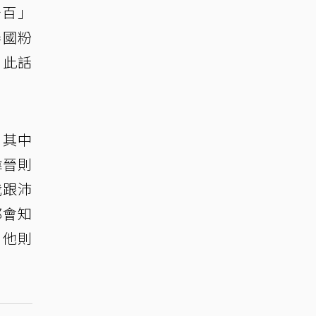
分百」
泰國粉
」此話
，其中
偉晉則
我跟沛
都會知
，他則