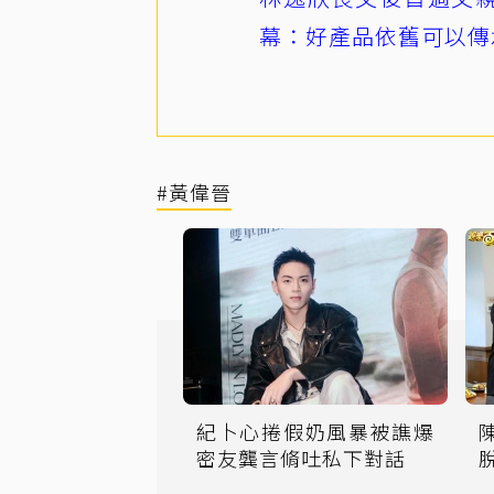
幕：好產品依舊可以傳
#黃偉晉
紀卜心捲假奶風暴被譙爆
密友龔言脩吐私下對話