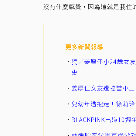
沒有什麼感覺，因為這就是我住
更多新聞報導
獨／姜厚任小24歲女
史
姜厚任女友遭控當小三
兒幼年遭抱走！徐莉玲
BLACKPINK出道1
林逸欣喪父後首過父親