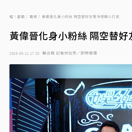
噓！星聞
電視
黃偉晉化身小粉絲 隔空替好友曾沛慈暖心打氣
黃偉晉化身小粉絲 隔空替好
聯合報 記者林怡秀／即時報導
2026-05-12 17:35