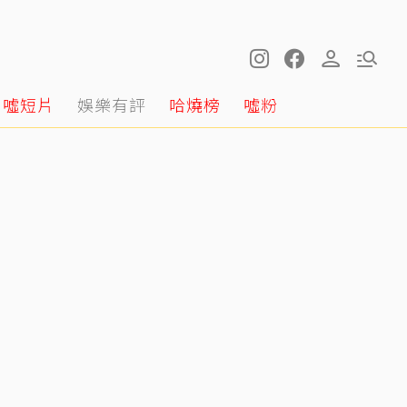
噓短片
娛樂有評
哈燒榜
噓粉