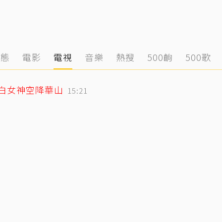
動態
電影
電視
音樂
熱搜
500齣
500歌
純白女神空降華山
15:21