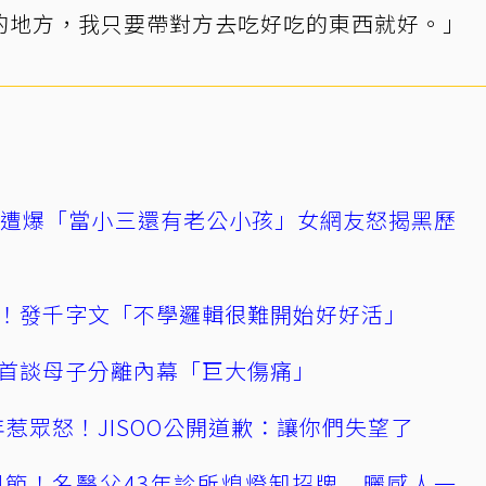
的地方，我只要帶對方去吃好吃的東西就好。」
友遭爆「當小三還有老公小孩」女網友怒揭黑歷
！發千字文「不學邏輯很難開始好好活」
首談母子分離內幕「巨大傷痛」
0週年惹眾怒！JISOO公開道歉：讓你們失望了
節！名醫父43年診所熄燈卸招牌 曬感人一