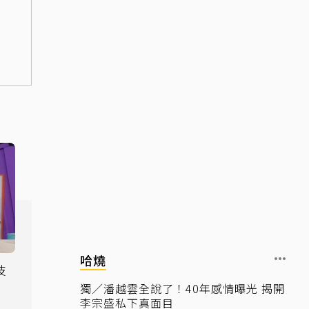
哈燒
技
新
獨／潘越雲全說了！40年感情曝光 揭開
李宗盛私下真面目