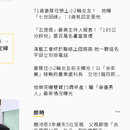
71歲姜厚任戀上小2輪女友！ 她曝
「七世因緣」：3歲就認定是他
「五燈獎」最美主持人報喜！「185公
分帥兒」要百萬名畫當賀禮
篇
→
定緯
演藝工會終於聯絡上田路路 她一聽這名
字卻立刻掛電話
姜厚任小2輪女友前夫曝光！以「余家
菁」嫁縣府農業處科長 交往3個月即...
愷樂突曝雙寶35周早產！曬「身邊男
人」最新情況曝光
即時
簡沛恩3年痛失5位至親 父親節憶「去