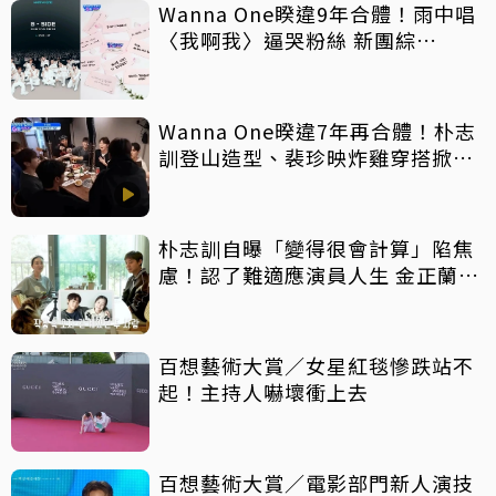
Wanna One睽違9年合體！雨中唱
〈我啊我〉逼哭粉絲 新團綜
《WANNA ONE GO》回歸倒數
Wanna One暌違7年再合體！朴志
訓登山造型、裴珍映炸雞穿搭掀熱
議
朴志訓自曝「變得很會計算」陷焦
慮！認了難適應演員人生 金正蘭一
席話暖哭他
百想藝術大賞／女星紅毯慘跌站不
起！主持人嚇壞衝上去
百想藝術大賞／電影部門新人演技