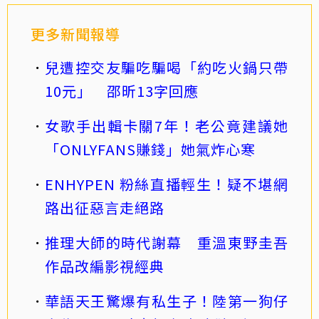
更多新聞報導
兒遭控交友騙吃騙喝「約吃火鍋只帶
10元」 邵昕13字回應
女歌手出輯卡關7年！老公竟建議她
「ONLYFANS賺錢」她氣炸心寒
ENHYPEN 粉絲直播輕生！疑不堪網
路出征惡言走絕路
推理大師的時代謝幕 重溫東野圭吾
作品改編影視經典
華語天王驚爆有私生子！陸第一狗仔