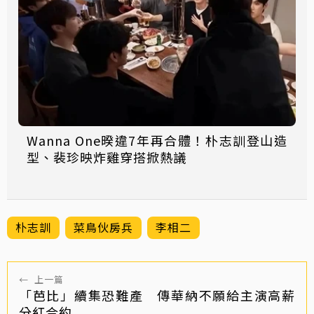
Wanna One暌違7年再合體！朴志訓登山造
型、裴珍映炸雞穿搭掀熱議
朴志訓
菜鳥伙房兵
李相二
←
上一篇
「芭比」續集恐難產 傳華納不願給主演高薪
分紅合約