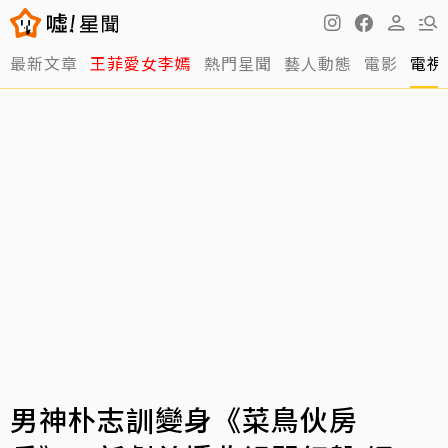
最新文章
王菲愛女李嫣
熱門星聞
藝人動態
電影
電視
男神朴志訓變身《菜鳥伙房