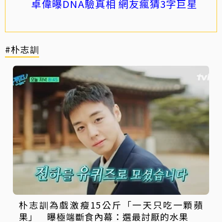
卓偉曝DNA驗真相 網友瘋猜3字巨星
#朴志訓
朴志訓為戲激瘦15公斤「一天只吃一顆蘋
果」 曝極端斷食內幕：選最討厭的水果