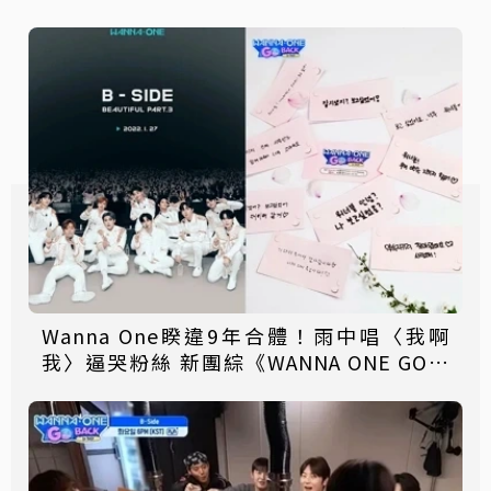
Wanna One睽違9年合體！雨中唱〈我啊
我〉逼哭粉絲 新團綜《WANNA ONE GO》
回歸倒數