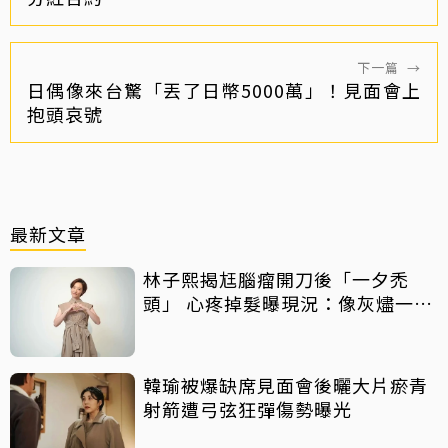
下一篇
→
日偶像來台驚「丟了日幣5000萬」！見面會上
抱頭哀號
最新文章
林子熙揭尪腦瘤開刀後「一夕禿
頭」 心疼掉髮曝現況：像灰燼一直
飛走
韓瑜被爆缺席見面會後曬大片瘀青
射箭遭弓弦狂彈傷勢曝光