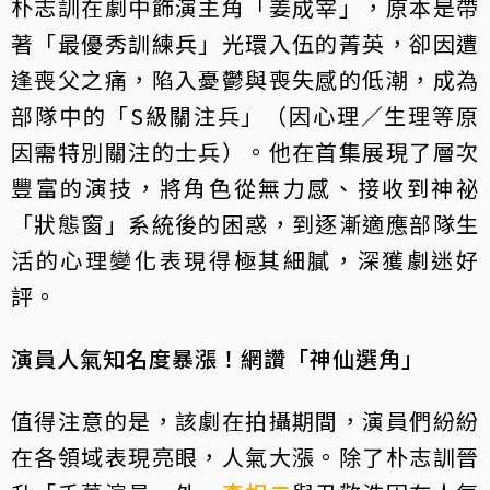
朴志訓在劇中飾演主角「姜成宰」，原本是帶
著「最優秀訓練兵」光環入伍的菁英，卻因遭
逢喪父之痛，陷入憂鬱與喪失感的低潮，成為
部隊中的「S級關注兵」（因心理／生理等原
因需特別關注的士兵）。他在首集展現了層次
豐富的演技，將角色從無力感、接收到神祕
「狀態窗」系統後的困惑，到逐漸適應部隊生
活的心理變化表現得極其細膩，深獲劇迷好
評。
演員人氣知名度暴漲！網讚「神仙選角」
值得注意的是，該劇在拍攝期間，演員們紛紛
在各領域表現亮眼，人氣大漲。除了朴志訓晉