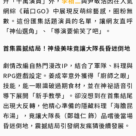
升「千萬演員」外，
李相二
與尹敬浩因在人氣
網綜《藉口GO》中展現反萌綜藝感，圈粉無
數。這份匯集話題演員的名單，讓網友直呼
「神仙選角」、「導演要偷笑了吧」。
首集震撼結局！神級美味竟讓大隊長昏迷倒地
劇情改編自熱門漫改IP，結合了軍隊、料理與
RPG遊戲設定。姜成宰意外獲得「廚師之眼」
技能，能一眼識破過期食材，並在神祕語音引
導下展開「新手教學」。卻沒想到在首集結尾
出現大反轉，他精心準備的隱藏料理「海膽昆
布湯」，竟讓大隊長（鄭雄仁 飾）品嚐後當場
昏迷倒地，震撼結局引發網友瘋猜後續發展。