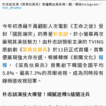
朴志訓主演《菜鳥伙房兵》首播開出高收視。圖／擷自Instagram／
tvn_drama
今年初憑藉千萬觀影人次電影《王命之徒》受
封「國民端宗」的男星
朴志訓
，於小螢幕再次
展現其演技魅力！由朴志訓領銜主演的 TVING
原創劇《
菜鳥伙房兵
》於11日正式首播，首集
便展現強大存在感，根據韓媒《新聞文化》
報
導
，《菜鳥伙房兵》首集創下韓國全國平均
5.8%、最高7.3%的亮眼收視，成為同時段有
線頻道收視冠軍。
朴志訓演技大爆發！細膩詮釋S級關注兵