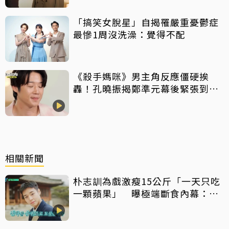
「搞笑女脫星」自揭罹嚴重憂鬱症
最慘1周沒洗澡：覺得不配
《殺手媽咪》男主角反應僵硬挨
轟！孔曉振揭鄭準元幕後緊張到
吐 評論家開砲：積極一點
相關新聞
朴志訓為戲激瘦15公斤「一天只吃
一顆蘋果」 曝極端斷食內幕：選
最討厭的水果