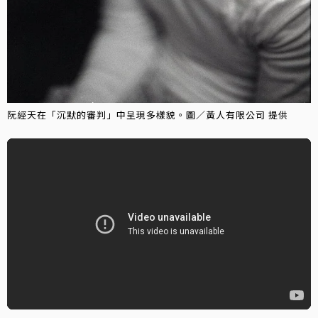
阮經天在「沉默的審判」中呈現多樣貌。圖／黃人有限公司 提供