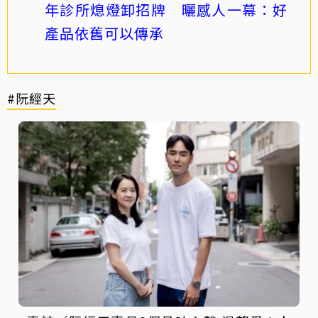
年診所熄燈卸招牌 曬感人一幕：好
產品依舊可以傳承
#阮經天