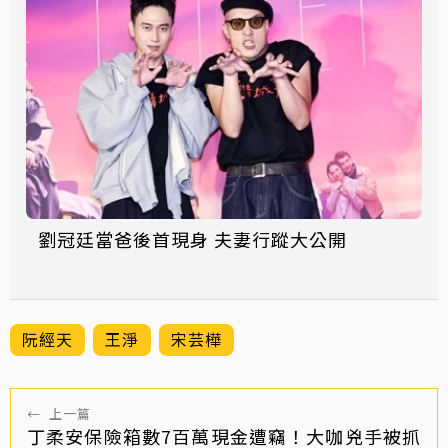
劉冠廷當爸後首現身 夫妻行蹤大公開
阮經天
王淨
宋芸樺
←
上一篇
丁柔安保險箱數7百萬現金遭竊！大咖兇手被抓