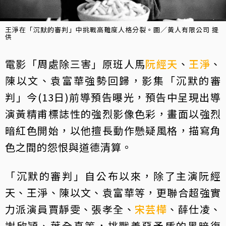
王淨在「沉默的審判」中挑戰高難度人格分裂。圖／黃人有限公司 提
供
電影「周處除三害」原班人馬
阮經天
、
王淨
、
陳以文、袁富華強勢回歸，影集「沉默的審
判」今(13日)前導預告曝光，預告中呈現出導
演黃精甫標誌性的強烈影像色彩，畫面以強烈
暗紅色開始，以他擅長動作懸疑風格，描寫角
色之間的怨恨與道德清算。
「沉默的審判」自公布以來，除了主演阮經
天、王淨、陳以文、袁富華等，更聯合超強實
力派演員賈靜雯、張孝全、
宋芸樺
、薛仕凌、
謝欣穎、葉全真等，挑戰善惡矛盾的黑暗復