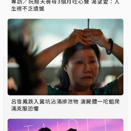
專訪／阮經天喪母3個月吐心聲 渴望愛：人
生裡不乏遺憾
呂雪鳳跌入糞坑沾滿排泄物 演屍體一坨蛆爬
滿克服恐懼