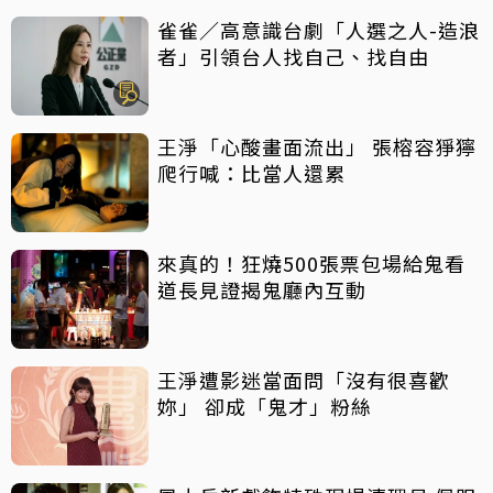
雀雀／高意識台劇「人選之人-造浪
者」引領台人找自己、找自由
王淨「心酸畫面流出」 張榕容猙獰
爬行喊：比當人還累
來真的！狂燒500張票包場給鬼看
道長見證揭鬼廳內互動
王淨遭影迷當面問「沒有很喜歡
妳」 卻成「鬼才」粉絲