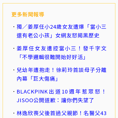
更多新聞報導
獨／姜厚任小24歲女友遭爆「當小三
還有老公小孩」女網友怒揭黑歷史
姜厚任女友遭控當小三！發千字文
「不學邏輯很難開始好好活」
兒幼年遭抱走！徐莉玲首談母子分離
內幕「巨大傷痛」
BLACKPINK出道10週年惹眾怒！
JISOO公開道歉：讓你們失望了
林逸欣喪父後首過父親節！名醫父43