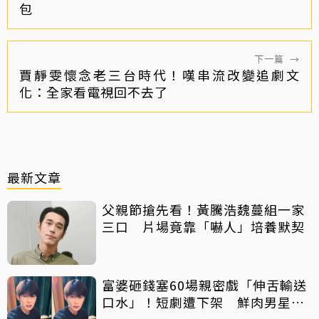
包
下一篇
→
賈靜雯懷念老三台時代！嘆串流改變追劇文
化：全家看電視回不去了
最新文章
父親節搶先看！黃騰浩魏蔓組一家
三口 片場竟靠「嚇人」培養默契
富婆砸錢塞60場親密戲「伸舌輸送
口水」！短劇遭下架 鮮肉男星吐