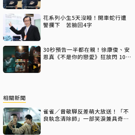
心聲：要守住底線
花系列小生5天沒睡！開車蛇行遭
警攔下 苦臉回4字
30秒預告一半都在親！徐康俊、安
恩真《不是你的戀愛》狂放閃 10年
長跑吻戲掀熱議
相關新聞
雀雀／曾敬驊反差萌大放送！「不
良執念清除師」一部笑淚兼具奇幻
台劇